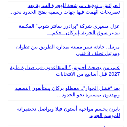
العرائش.. توقيف مرشحة للهجرة السرية بعد
تصريحات اتُّهمت فيها جهات رسمية بفتح الحدود نحو…
عزل مسيري شركة “برادرز سانتر شوب” المكلفة
بتدبير سوق الحرية بإنزكان.. حكم…
مرتيل: حادثة سير مميتة بمدارة الطريق بين تطوان
ومرتيل تخلف 3 قتلى
على من يضحك أخنوش؟ المتقاعدون في صدارة مالية
2027 قبل أسابيع من الانتخابات
بعد “فشل الحوار”.. معطلو بركان يستأنفون التصعيد
ويهددون بمسيرة نحو الحدود…
بايرن يحسم مواجهة أستون فيلا ويواصل تحضيراته
للموسم الجديد