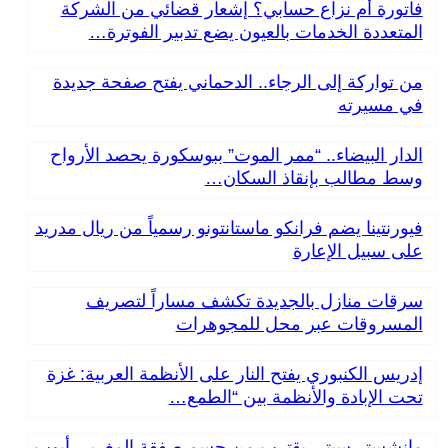
فاتورة أم نزاع حسابي؟ إشعار قضائي من الشركة
المتعددة الخدمات بالعيون يضع تدبير الفوترة…
من تواركة إلى الرجاء.. الدحماني يفتح صفحة جديدة
في مسيرته
الدار البيضاء.. “ممر الموت” ببوسكورة يحصد الأرواح
وسط مطالب بإنقاذ السكان…
فيورنتينا يضم فرانكو ماستانتونو رسمياً من ريال مدريد
على سبيل الإعارة
سرقات منازل بالجديدة تكشف مساراً لتصريف
المسروقات عبر محل للمجوهرات
إدريس الكنبوري يفتح النار على الأنظمة العربية: غزة
تحت الإبادة والأنظمة بين “الطمع…
مانشستر سيتي يقترب من حسم صفقة المغربي أيوب