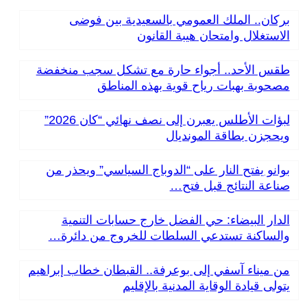
بركان.. الملك العمومي بالسعيدية بين فوضى
الاستغلال وامتحان هيبة القانون
طقس الأحد.. أجواء حارة مع تشكل سجب منخفضة
مصحوبة بهبات رياح قوية بهذه المناطق
لبؤات الأطلس يعبرن إلى نصف نهائي “كان 2026”
ويحجزن بطاقة المونديال
بوانو يفتح النار على “الدوباج السياسي” ويحذر من
صناعة النتائج قبل فتح…
الدار البيضاء: حي الفضل خارج حسابات التنمية
والساكنة تستدعي السلطات للخروج من دائرة…
من ميناء آسفي إلى بوعرفة.. القبطان خطاب إبراهيم
يتولى قيادة الوقاية المدنية بالإقليم