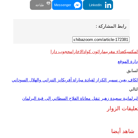
LinkedIn
Messenger
طباعة
رابط المشاركة :
لمكسيك
عداء مغربي
ماراثون كوادالاخارا
محجوب دازا
دارة الموقع
لسابق
لكاف يعين سمير الكزاز لقيادة مباراة أفريكانز التنزاني والهلال السوداني
لتالي
لبرلمانية سعيدة زهير تنقل معاناة الفلاح السطاتي إلى قبة البرلمان
عليقات الزوار
شاهد أيضا