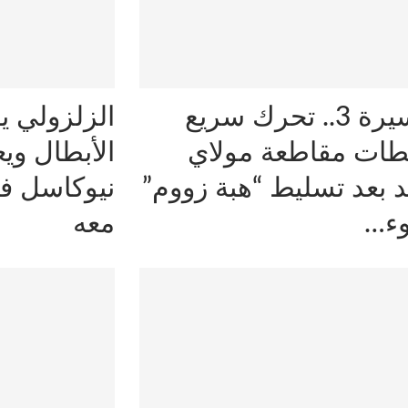
المسيرة 3.. تحرك سريع
الزلزولي 
ات مقاطعة مولاي
الأبطال وي
 بعد تسليط “هبة زووم”
نيوكاسل في
وء…
معه