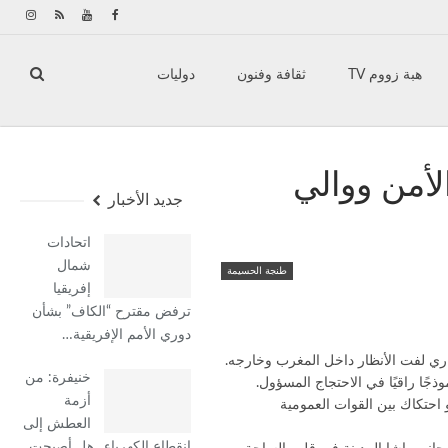
هبة زووم TV
ثقافة وفنون
دوليات
عالم الجريمة
عالم حواء
فضاء الطفل
د في وجه الأمن ووالي
جديد الأخبار
اتحادات
شمال
طنجة الحسيمة
إفريقيا
ترفض مقترح “الكاف” بشأن
دوري الأمم الإفريقية…
خنيفرة: من
ا راقيًا في الاحتجاج المسؤول.
أزمة
ن تسجيل أي تدخل أو احتكاك بين القوات العمومية
العطش إلى
انقطاع الكهرباء.. هل أصبحت