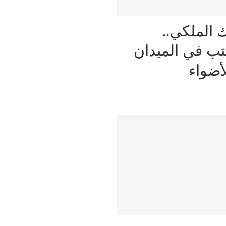
 الملكي..
تب في الميدان
لأضواء