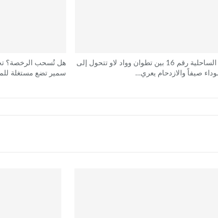
الطريق الساحلية رقم 16 بين تطوان وواد لاو تتحول إلى
هل تُسحب الرخصة؟ تج
داء صيفاً والازدحام يعري…
سمير تضع مستغلة للم