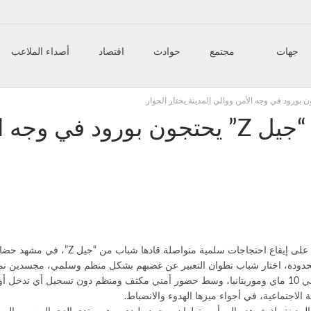
جهات
مجتمع
حوادث
اقتصاد
أصداء الملاعب
تقارير
شيء من الواقع
صحة وأسرة
طرائف
تطوان تحتفي بالسلمية… شباب “جيل Z” يحتجون بورو
سلامية
منوعات
دة، اختار شباب تطوان التعبير عن غضبهم بشكل منظم وسلمي، مجسدين نموذجً
انطلقت المسيرات، مساء كل يوم، من ساحة مولاي المهدي في اتجاه شارعي 10 ماي وموريتانيا، وسط حضور أمني مكثف ومنظم دو
 الاجتماعية، في أجواء ميزها الهدوء والانضباط.