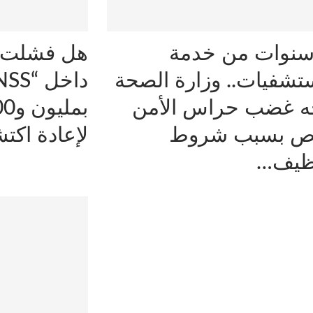
سنوات من خدمة
هل فشلت م
تشفيات.. وزارة الصحة
ه غضب حراس الأمن
اص بسبب شروط
لإعادة اك
وظيف…