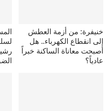
خنيفرة: من أزمة العطش
إلى انقطاع الكهرباء.. هل
لسلط
أصبحت معاناة الساكنة خبراً
رشيد
عادياً؟
الض