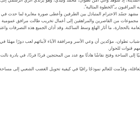
لمدينة، إذ شوهد والي أمن تطوان، محمد وليدي، وهو يرتدي الزي الرسمي إلى 
لمراقبون بـ”الخطوة المثالية”.
 مشهد جسّد الاحترام المتبادل بين الطرفين وأعطى صورة مغايرة لما حدث في
ت مجموعات من القاصرين والمراهقين إلى أعمال تخريب طالت مرافق عمومية و
ة بالحجارة، ما أثار الهلع وسط الساكنة. وقد أدان الجميع هذه التصرفات واعتب
شباب تطوان، مؤكدين أن وعي الأسر ومرافقة الآباء لأبنائهم لعب دورًا مهمًا في
هم قنوات للحوار.
 الساحة وفتح نقاشًا هادئًا مع عدد من المحتجين فردًا فردًا، في بادرة نالت ا
قلة، وقدّمت للعالم نموذجًا راقيًا في كيفية تحويل الغضب الشعبي إلى مساحة 