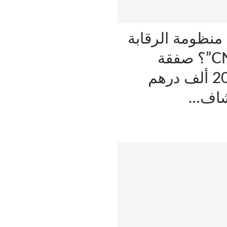
نظومة الرقابة
داخل “CNSS”؟ صفقة
بمليون و200 ألف درهم
تشاف…