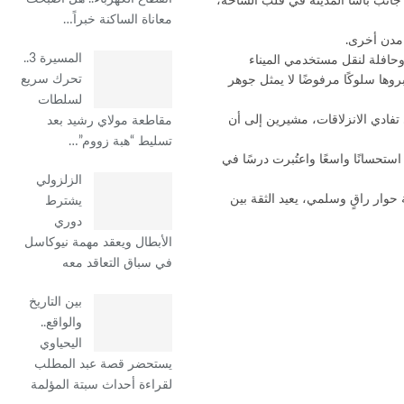
جانب باشا المدينة في قلب الساحة،
معاناة الساكنة خبراً…
 مدن أخرى.
المسيرة 3..
حافلة لنقل مستخدمي الميناء
تحرك سريع
روها سلوكًا مرفوضًا لا يمثل جوهر
لسلطات
 تفادي الانزلاقات، مشيرين إلى أن
مقاطعة مولاي رشيد بعد
تسليط “هبة زووم”…
ستحسانًا واسعًا واعتُبرت درسًا في
الزلزولي
حوار راقٍ وسلمي، يعيد الثقة بين
يشترط
دوري
الأبطال ويعقد مهمة نيوكاسل
في سباق التعاقد معه
بين التاريخ
والواقع..
اليحياوي
يستحضر قصة عبد المطلب
لقراءة أحداث سبتة المؤلمة