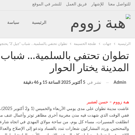
للتواصل معنا
للإشهار
فريق العمل
للنشر في الموقع
الرئيسية
سياسة
الرئيسية
جهات
طنجة الحسيمة
تطوان تحتفي بالسلمية… شباب “جيل Z” يحتجون بورود في وجه الأمن ووالي المدينة يختار الحوار
أقلام حرة
تدبر دقيقة
المدينة يختار الحوار
قصص وعبر
مرئيات إ
نشر في
5 أكتوبر 2025 الساعة 15 و 46 دقيقة
Admin
هبة زووم – حسن لعشير
عاشت مدينة تطوان على مدى يومي الأربعاء والخميس (1 و2 أكتوبر 2025)، على إيقاع احتجاجات سلمية متواصلة قادها شباب من “جيل Z”، في مشهد حضاري لفت الأنظار داخل المغرب وخارجه.
ففي الوقت الذي شهدت فيه مدن مغربية أخرى مظاهر توتر وأعمال عنف محدو
والمحتجين. وردد المشاركون شعارات تندد بالفساد وتدعو إلى الإصلاح والعدالة