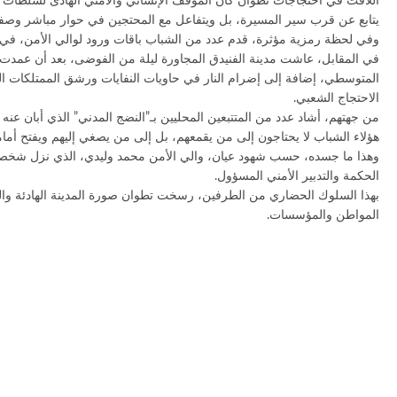
اللافت في احتجاجات تطوان كان الموقف الإنساني والأمني الهادئ لسلطات ا
يتابع عن قرب سير المسيرة، بل ويتفاعل مع المحتجين في حوار مباشر وصفه ا
وفي لحظة رمزية مؤثرة، قدم عدد من الشباب باقات ورود لوالي الأمن، في
في المقابل، عاشت مدينة الفنيدق المجاورة ليلة من الفوضى، بعد أن عمد
المتوسطي، إضافة إلى إضرام النار في حاويات النفايات ورشق الممتلكات العام
الاحتجاج الشعبي.
من جهتهم، أشاد عدد من المتتبعين المحليين بـ”النضج المدني” الذي أبان عنه 
هؤلاء الشباب لا يحتاجون إلى من يقمعهم، بل إلى من يصغي إليهم ويفتح أمام
وهذا ما جسده، حسب شهود عيان، والي الأمن محمد وليدي، الذي نزل شخصيًا إلى
الحكمة والتدبير الأمني المسؤول.
بهذا السلوك الحضاري من الطرفين، رسخت تطوان صورة المدينة الهادئة والعا
المواطن والمؤسسات.