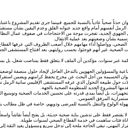
ن حدثاً صحياً عادياً بالنسبة للجميع. فبينما جرى تقديم المشروع باع
لرمل أنفسهم أمام واقع جديد عنوانه القلق وعدم اليقين بشأن مستقبل
فى الجهوي الجديد، تفجرت موجة من الاحتجاجات في صفوف عمال النظا
مية بشأن وضعيتهم بعد عملية الانتقال.
ت الصحية. غير أنهم فوجئوا، بحسب روايتهم، بعد افتتاح المستشفى الج
متراكمة عبر سنوات، مؤكدين أن الملف لا يتعلق فقط بمناصب شغل، بل
عية والمسؤولين الجهويين بالتدخل العاجل لإيجاد حلول منصفة لوضعيته
تطوان الحسيمة من أجل البحث عن مخرج يحفظ كرامتهم ويضمن استقرار
ت حول طبيعة التحول الذي عرفه المستشفى الإقليمي سانية الرمل نحو
دمها المشروع الجديد للمنظومة الصحية بالجهة.
جهيزات، بل أيضاً بمدى قدرته على تحسين الخدمات الصحية وتوسيع ال
ستمرارية المرفق العمومي.
سهولة الولوج والتنقل بالنسبة للمرضى وذويهم، خاصة في ظل مطالب بتع
يقتصر فقط على تدشين بناية صحية حديثة، بل يفتح أيضاً نقاشاً واسعاً
اناة فئات ساهمت في خدمة القطاع الصحي لسنوات طويلة.
 المهني، تبقى الحاجة ملحة إلى تدخل سريع ومسؤول يعيد الثقة إلى ا