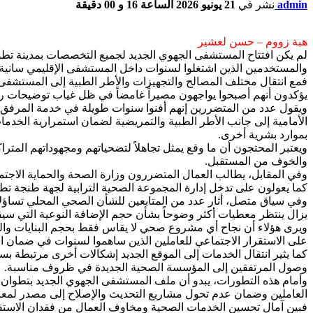
admin
نشر في
21 يونيو 2026 الساعة 16 و 00 دقيقة
هبة زووم – حسن لعشير
لم يكن افتتاح المستشفى الجهوي الجديد لجميع التخصصات بمدينة تطوا
والمستخدمين الذين اشتغلوا لسنوات داخل المستشفى الإقليمي سانية ا
فمع انتقال مختلف المصالح والتجهيزات والأطر الطبية إلى المستش
يؤكدون أنهم أصبحوا يواجهون مصيراً غامضاً في ظل غياب توضيحات رس
الأمامية إلى جانب الأطر الطبية والتمريضية لضمان استمرارية الخدما
بموارد بشرية أخرى.
ويعتبر المحتجون أن ما وقع يمثل تجاهلاً لتضحياتهم ومجهوداتهم ال
والخوف من المستقبل.
وفي المقابل، يطالب العمال المتضررون وزارة الصحة والحماية الاجتما
كما يعولون على تدخل إدارة المجموعة الصحية الترابية لجهة طنجة 
وفي سياق متصل، أثار عدد من المتابعين للشأن الصحي المحلي تساؤلا
يزال ينتظر معطيات أكثر وضوحاً بشأن حجم الإضافة النوعية التي سيق
ويرى هؤلاء أن نجاح أي مشروع صحي لا يقاس فقط بحجم البنايات والت
على الاستقرار الاجتماعي للعاملين الذين ساهموا لسنوات في ضمان ا
كما يثير انتقال الخدمات إلى الموقع الجديد إشكالات أخرى مرتبطة ب
وصول المرتفقين إلى المؤسسة الصحية الجديدة في ظروف مناسبة.
وأمام هذه التطورات، يبدو أن ملف المستشفى الجهوي الجديد بتطوان لا 
العاملين وضمان عدم تحول مشاريع التحديث والإصلاح إلى مصدر لمع
فبين آمال تحسين الخدمات الصحية ومخاوف العمال من فقدان الاستقرار