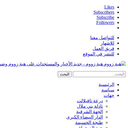
Likes
Subscribers
Subscribe
Followers
للتواصل معنا
للإشهار
فريق العمل
للنشر في الموقع
هبة زووم - جديد الأخبار والمستجدات على هبة زووم وض
الرئيسية
سياسة
جهات
درعة تافيلالت
تادلة بني ملال
الجهة الشرقية
الدار البيضاء الكبرى
طنجة الحسيمة
جهة الصحراء