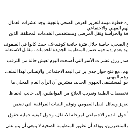
تباره خطوة مهمة لتعزيز العرض الصحي بالجهة، وجد عشرات العمال
هم المهني والاجتماعي.
فة والحراسة ونقل المرضى ومستخدمي الخدمات المختلفة، الذين
ويقول عدد من المتضررين إنهم أفنوا سنوات طويلة في خدمة المرفق الصحي، وواصلوا أداء مهامهم خلال أصعب الظروف التي عرفها القطاع الصحي، خاصة خلال فترة جائحة كوفيد-19، حيث كانوا في الصفوف
ديد بعدم إدماجهم ضمن المنظومة الجديدة للخدمات، مقابل الاستعانة
 بمصدر رزق عشرات الأسر التي أصبحت اليوم تعيش حالة من الترقب
م، مع فتح حوار جدي يراعي البعد الاجتماعي والإنساني لهذا الملف،
هم المهني.
 المستشفى الجهوي الجديد، معتبرين أن الرأي العام المحلي ما
تخصصات الطبية وتقريب العلاج من المواطنين، إلى جانب الحفاظ
زيز وسائل النقل العمومي وتوفير البنيات المرافقة التي تضمن
 حول التدبير الاجتماعي لمرحلة الانتقال، وحول كيفية حماية حقوق
لمتضررين، ويؤكد أن تطوير المنظومة الصحية لا ينبغي أن يتم على