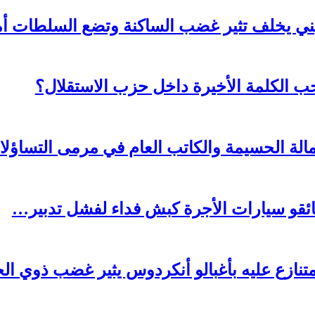
ة ببني يخلف تثير غضب الساكنة وتضع السلطات 
ب الكلمة الأخيرة داخل حزب الاستقلال؟
الة الحسيمة والكاتب العام في مرمى التساؤل
ئقو سيارات الأجرة كبش فداء لفشل تدبير…
متنازع عليه بأغبالو أنكردوس يثير غضب ذوي 