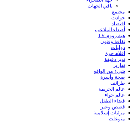
باقي الجهات
مجتمع
حوادث
اقتصاد
أصداء الملاعب
هبة زووم TV
ثقافة وفنون
دوليات
أقلام حرة
تدبر دقيقة
تقارير
شيء من الواقع
صحة وأسرة
طرائف
عالم الجريمة
عالم حواء
فضاء الطفل
قصص وعبر
مرئيات إسلامية
منوعات