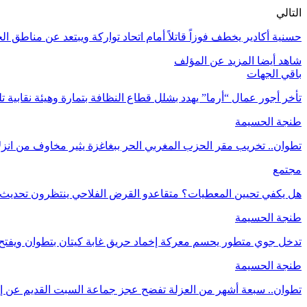
التالي
حسنية أكادير يخطف فوزاً قاتلاً أمام اتحاد تواركة ويبتعد عن مناطق ا
شاهد أيضا
المزيد عن المؤلف
باقي الجهات
تأخر أجور عمال “أرما” يهدد بشلل قطاع النظافة بتمارة وهيئة نقابية 
طنجة الحسيمة
تطوان.. تخريب مقر الحزب المغربي الحر ببغاغزة يثير مخاوف من ان
مجتمع
هل يكفي تحيين المعطيات؟ متقاعدو القرض الفلاحي ينتظرون تحديث 
طنجة الحسيمة
تدخل جوي متطور يحسم معركة إخماد حريق غابة كيتان بتطوان ويفتح ت
طنجة الحسيمة
تطوان.. سبعة أشهر من العزلة تفضح عجز جماعة السبت القديم عن 