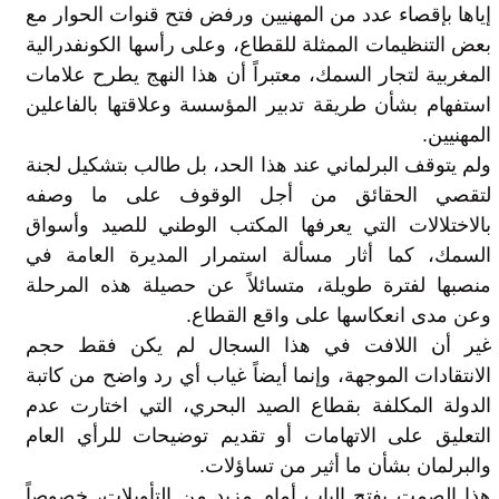
إياها بإقصاء عدد من المهنيين ورفض فتح قنوات الحوار مع
بعض التنظيمات الممثلة للقطاع، وعلى رأسها الكونفدرالية
المغربية لتجار السمك، معتبراً أن هذا النهج يطرح علامات
استفهام بشأن طريقة تدبير المؤسسة وعلاقتها بالفاعلين
المهنيين.
ولم يتوقف البرلماني عند هذا الحد، بل طالب بتشكيل لجنة
لتقصي الحقائق من أجل الوقوف على ما وصفه
بالاختلالات التي يعرفها المكتب الوطني للصيد وأسواق
السمك، كما أثار مسألة استمرار المديرة العامة في
منصبها لفترة طويلة، متسائلاً عن حصيلة هذه المرحلة
وعن مدى انعكاسها على واقع القطاع.
غير أن اللافت في هذا السجال لم يكن فقط حجم
الانتقادات الموجهة، وإنما أيضاً غياب أي رد واضح من كاتبة
الدولة المكلفة بقطاع الصيد البحري، التي اختارت عدم
التعليق على الاتهامات أو تقديم توضيحات للرأي العام
والبرلمان بشأن ما أثير من تساؤلات.
هذا الصمت يفتح الباب أمام مزيد من التأويلات، خصوصاً