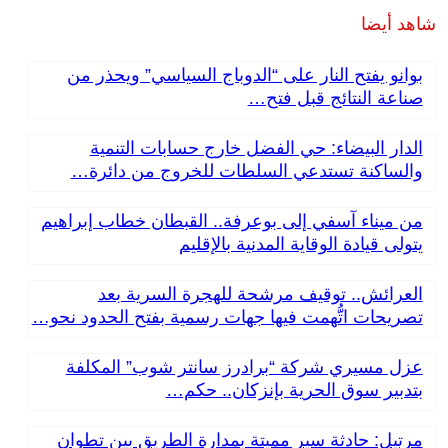
شاهد أيضا
بوانو يفتح النار على “الدوباج السياسي” ويحذر من
صناعة النتائج قبل فتح…
الدار البيضاء: حي الفضل خارج حسابات التنمية
والساكنة تستدعي السلطات للخروج من دائرة…
من ميناء آسفي إلى بوعرفة.. القبطان خطاب إبراهيم
يتولى قيادة الوقاية المدنية بالإقليم
العرائش.. توقيف مرشحة للهجرة السرية بعد
تصريحات اتُّهمت فيها جهات رسمية بفتح الحدود نحو…
عزل مسيري شركة “برادرز سانتر شوب” المكلفة
بتدبير سوق الحرية بإنزكان.. حكم…
مرتيل: حادثة سير مميتة بمدارة الطريق بين تطوان