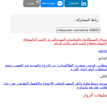
LinkedIn
Messenger
طباعة
رابط المشاركة :
سواق السمك
البحارة
التنظيمات المهنية
الفريق الاشتراكي
المصالح
لاقتصادية
قطاع الصيد البحري
كاتبة الدولة
admi
لسابق
طات.. فوضى تسعيرة “الطاكسيات” بين البروج والمدينة تثير الغضب وتضع
لسلطات أمام اختبار الحزم
لتالي
دمة وسط طلبة وأطر المعهد الوطني للإحصاء والاقتصاد التطبيقي بعد رحيل
الب بطريقة مأساوية
عليقات الزوار