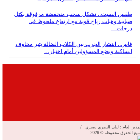
طقس السبت.. تشكل سحب منخفضة مرفوقة بكتل
ضبابية وهبات رياح قوية مع ارتفاع ملحوظ في
درجات…
فاس.. انتشار الجرب بين الكلاب الضالة يثير مخاوف
الساكنة ويضع المسؤولين أمام اختبار…
مدير العام : ليلى البصري بصيري /
يع الحقوق محفوظة © 2026