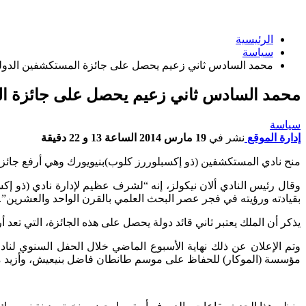
الرئيسية
سياسة
محمد السادس ثاني زعيم يحصل على جائزة المستكشفين الدول
محمد السادس ثاني زعيم يحصل على جائزة ال
سياسة
إدارة الموقع
نشر في
19 مارس 2014 الساعة 13 و 22 دقيقة
منح نادي المستكشفين (ذو إكسبلوررز كلوب)بنيويورك وهي أرفع جائزة
وقال رئيس النادي ألان نيكولز، إنه “لشرف عظيم لإدارة نادي (ذو إك
بقيادته ورؤيته في فجر عصر البحث العلمي بالقرن الواحد والعشرين”.
يذكر أن الملك يعتبر ثاني قائد دولة يحصل على هذه الجائزة، التي تعد
مؤسسة (الموكار) للحفاظ على موسم طانطان فاضل بنيعيش، وأزيد من