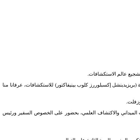
تشجيع عالم الاستكشافات.
(بريزيدينشل إكسبلوررز كلوب بينيفاكتور) للاستكشافات، عرفانا منا
وزفلت.
ي لنادي المستكشفين، الذي أحدث قبل 109 سنة، ويعمل على تطوير البحث الميداني والاكتشاف العلمي، بحضور على الخصوص السفير ورئيس