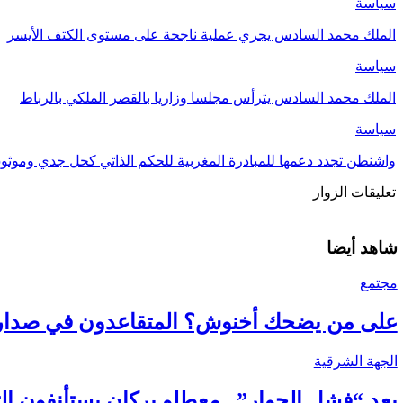
سياسة
الملك محمد السادس يجري عملية ناجحة على مستوى الكتف الأيسر
سياسة
الملك محمد السادس يترأس مجلسا وزاريا بالقصر الملكي بالرباط
سياسة
واشنطن تجدد دعمها للمبادرة المغربية للحكم الذاتي كحل جدي وموث
تعليقات الزوار
شاهد أيضا
مجتمع
على من يضحك أخنوش؟ المتقاعدون في صدارة مالية 2027 قبل أسابيع من
الجهة الشرقية
بعد “فشل الحوار”.. معطلو بركان يستأنفون ا