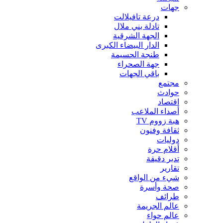
جهات
درعة تافيلالت
تادلة بني ملال
الجهة الشرقية
الدار البيضاء الكبرى
طنجة الحسيمة
جهة الصحراء
باقي الجهات
مجتمع
حوادث
اقتصاد
أصداء الملاعب
هبة زووم TV
ثقافة وفنون
دوليات
أقلام حرة
تدبر دقيقة
تقارير
شيء من الواقع
صحة وأسرة
طرائف
عالم الجريمة
عالم حواء