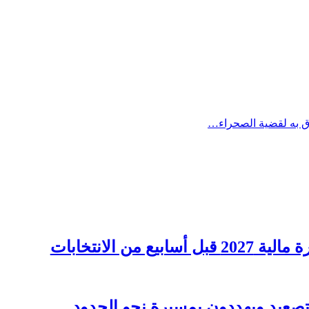
وق به لقضية الصحراء…
 الانتخابات
لتصعيد ويهددون بمسيرة نحو الحدود…