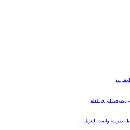
لمقدسة
توضيحها للرأي العام