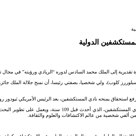
ية
مستكشفين الدولية
 تقديرية إلى الملك محمد السادس لدوره “الريادي ورؤيته” في مجال 
سبلوررز كلوب)، ولي شخصيا، بصفتي رئيسا، أن نمنح جلالة الملك جائزة 
 أرفع استحقاق يمنحه نادي المستكشفين، بعد الرئيس الأمريكي ثيودور ر
وتم الإعلان عن ذلك نهاية الأسبوع الماضي خلال الحفل السنو
 ألفي شخصية من عالم الاكتشافات والعلوم والثقافة.