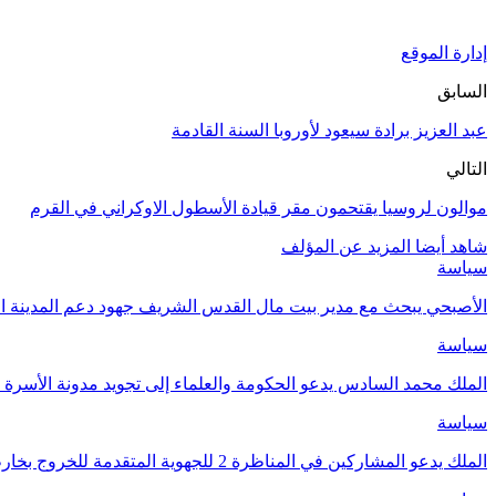
إدارة الموقع
السابق
عبد العزيز برادة سيعود لأوروبا السنة القادمة
التالي
موالون لروسيا يقتحمون مقر قيادة الأسطول الاوكراني في القرم
شاهد أيضا
المزيد عن المؤلف
سياسة
الأصبحي يبحث مع مدير بيت مال القدس الشريف جهود دعم المدينة ا
سياسة
الملك محمد السادس يدعو الحكومة والعلماء إلى تجويد مدونة الأسرة و
سياسة
الملك يدعو المشاركين في المناظرة 2 للجهوية المتقدمة للخروج بخارطة طريقة واضحة لتنزيل…