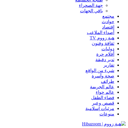
جهة الصحراء
باقي الجهات
مجتمع
حوادث
اقتصاد
أصداء الملاعب
هبة زووم TV
ثقافة وفنون
دوليات
أقلام حرة
تدبر دقيقة
تقارير
شيء من الواقع
صحة وأسرة
طرائف
عالم الجريمة
عالم حواء
فضاء الطفل
قصص وعبر
مرئيات إسلامية
منوعات