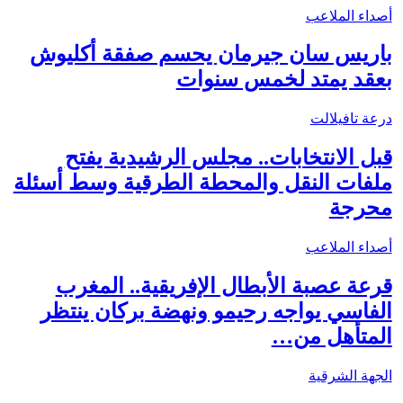
أصداء الملاعب
باريس سان جيرمان يحسم صفقة أكليوش
بعقد يمتد لخمس سنوات
درعة تافيلالت
قبل الانتخابات.. مجلس الرشيدية يفتح
ملفات النقل والمحطة الطرقية وسط أسئلة
محرجة
أصداء الملاعب
قرعة عصبة الأبطال الإفريقية.. المغرب
الفاسي يواجه رحيمو ونهضة بركان ينتظر
المتأهل من…
الجهة الشرقية