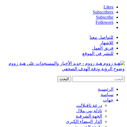
Likes
Subscribers
Subscribe
Followers
للتواصل معنا
للإشهار
فريق العمل
للنشر في الموقع
هبة زووم - جديد الأخبار والمستجدات على هبة زووم
وضوح الرؤية ودقة الهدف الصحفي
الرئيسية
سياسة
جهات
درعة تافيلالت
تادلة بني ملال
الجهة الشرقية
الدار البيضاء الكبرى
طنجة الحسيمة