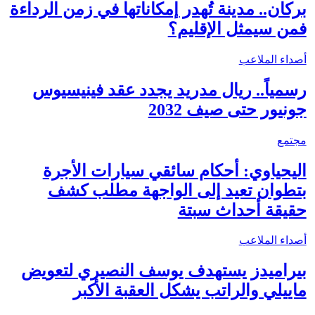
بركان.. مدينة تُهدر إمكاناتها في زمن الرداءة
فمن سيمثل الإقليم؟
أصداء الملاعب
رسمياً.. ريال مدريد يجدد عقد فينيسيوس
جونيور حتى صيف 2032
مجتمع
اليحياوي: أحكام سائقي سيارات الأجرة
بتطوان تعيد إلى الواجهة مطلب كشف
حقيقة أحداث سبتة
أصداء الملاعب
بيراميدز يستهدف يوسف النصيري لتعويض
ماييلي والراتب يشكل العقبة الأكبر