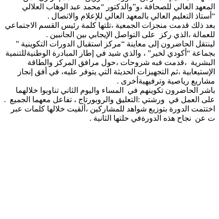
المعهد العالي للصحافة ،و”والدكتور “محمد عبد الوهاب العلالي
“أستاذ التعليم العالي بالمعهد العالي للإعلام والاتصال .
بعد ذلك قدمت منجزات الجمعية ،تلتها كلمة رئيس القسم الاجتماعي
للعمالة ،الذي ركز على التواصل الإيجابي بين الجانبين .
لينتقل الحاضرون إلى معاينة “مركز استقبال الدورات التكوينية ”
بجماعة “أكودي لخير” ، والذي شيد في إطار المبادرة الوطنيةللتنمية
البشرية ،قدمت فبه شروحات ،حول مرافق المركز والطاقة
الإستيعابية ،ثم التجهيزات الحديثة التي يتوفر عليه، في أفق إنجاز
مشاريع رياصية وترفيهيةأخرى .
باشر الحاضرون تكوينهم في المساء واليوم الثاني تناوبوا خلالهما
على العمل في ورشتي :التعليق والروبورتاج ، تفاعل معهما الجميع .
اختتمت الدورة بتوزيع شواهد للمشاركين ،ألقيت خلالها كلمات عبر
ت عن نجاح هذه الدورةفي حلتها الثانية .