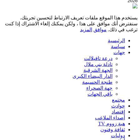
2026
يستخدم هذا الموقع ملفات تعريف الارتباط لتحسين تجربتك.
سنفترض أنك موافق على هذا ، ولكن يمكنك إلغاء الاشتراك إذا كنت
ترغب في ذلك.
موافق
المزيد
الرئيسية
سياسة
جهات
درعة تافيلالت
تادلة بني ملال
الجهة الشرقية
الدار البيضاء الكبرى
طنجة الحسيمة
جهة الصحراء
باقي الجهات
مجتمع
حوادث
اقتصاد
أصداء الملاعب
هبة زووم TV
ثقافة وفنون
دوليات