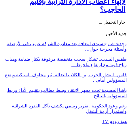
لإنهاء أعطاب الإدارة الترابية بإقليم
الحاجب؟
جار التحميل ...
جديد الأخبار
وجدة: شارع سيدي امعافة بعد مغادرة الشركة عيوب في الأرصفة
وأسئلة محرجة حول…
طقس السبت.. تشكل سحب منخفضة مرفوقة بكتل ضبابية وهبات
رياح قوية مع ارتفاع ملحوظ…
فاس.. انتشار الجرب بين الكلاب الضالة يثير مخاوف الساكنة ويضع
المسؤولين أمام…
باشا الحسيمة تحت مجهر الانتقاد وسط مطالب بتقييم الأداء وربط
المسؤولية بالنتائج
رغم وعود الحكومة.. تقرير رسمي يكشف تآكل القدرة الشرائية
واستمرار أزمة الشغل
هبة زووم TV