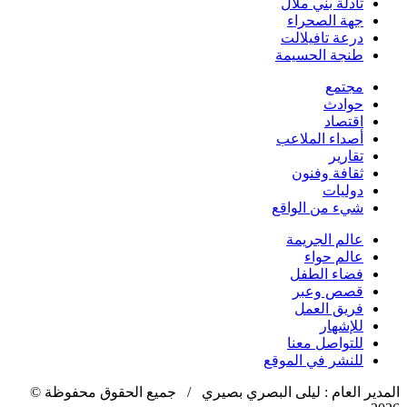
تادلة بني ملال
جهة الصحراء
درعة تافيلالت
طنجة الحسيمة
مجتمع
حوادث
اقتصاد
أصداء الملاعب
تقارير
ثقافة وفنون
دوليات
شيء من الواقع
عالم الجريمة
عالم حواء
فضاء الطفل
قصص وعبر
فريق العمل
للإشهار
للتواصل معنا
للنشر في الموقع
المدير العام : ليلى البصري بصيري / جميع الحقوق محفوظة ©