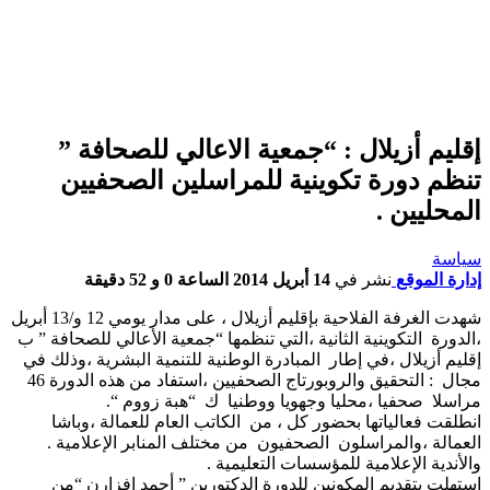
إقليم أزيلال : “جمعية الاعالي للصحافة ”
تنظم دورة تكوينية للمراسلين الصحفيين
المحليين .
سياسة
إدارة الموقع
نشر في
14 أبريل 2014 الساعة 0 و 52 دقيقة
شهدت الغرفة الفلاحية بإقليم أزيلال ، على مدار يومي 12 و/13 أبريل
،الدورة التكوينية الثانية ،التي تنظمها “جمعية الأعالي للصحافة ” ب
إقليم أزيلال ،في إطار المبادرة الوطنية للتنمية البشرية ،وذلك في
مجال : التحقيق والروبورتاج الصحفيين ،استفاد من هذه الدورة 46
مراسلا صحفيا ،محليا وجهويا ووطنيا ك “هبة زووم “.
انطلقت فعالياتها بحضور كل ، من الكاتب العام للعمالة ،وباشا
العمالة ،والمراسلون الصحفيون من مختلف المنابر الإعلامية .
والأندية الإعلامية للمؤسسات التعليمية .
استهلت بتقديم المكونين للدورة الدكتورين ” أحمد إفزارن “من