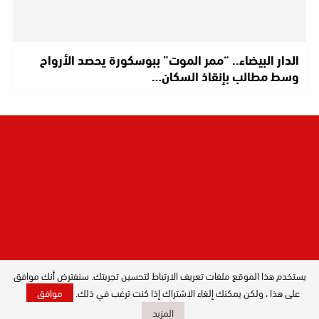
الدار البيضاء.. “ممر الموت” ببوسكورة يحصد الأرواح
وسط مطالب بإنقاذ السكان…
يستخدم هذا الموقع ملفات تعريف الارتباط لتحسين تجربتك. سنفترض أنك موافق
المدير العام : ليلى البصري بصيري / جميع
على هذا ، ولكن يمكنك إلغاء الاشتراك إذا كنت ترغب في ذلك.
موافق
الحقوق محفوظة © 2026
المزيد