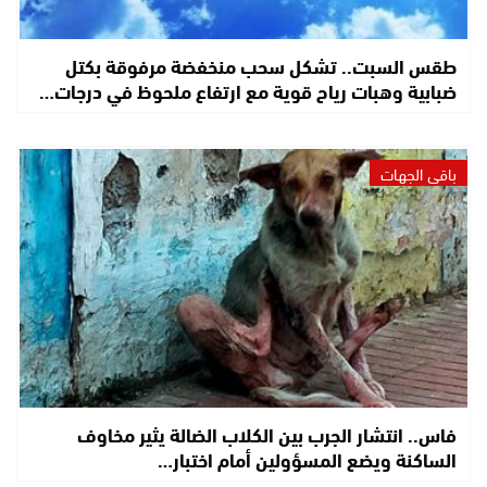
طقس السبت.. تشكل سحب منخفضة مرفوقة بكتل
ضبابية وهبات رياح قوية مع ارتفاع ملحوظ في درجات…
باقي الجهات
فاس.. انتشار الجرب بين الكلاب الضالة يثير مخاوف
الساكنة ويضع المسؤولين أمام اختبار…