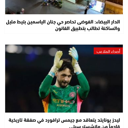
الدار البيضاء: الفوضى تحاصر حي جنان الياسمين بتيط مليل
والساكنة تطالب بتطبيق القانون
أصداء الملاعب
ليدز يونايتد يتعاقد مع جيمس ترافورد في صفقة تاريخية
قادماً من مانشستر سيتي