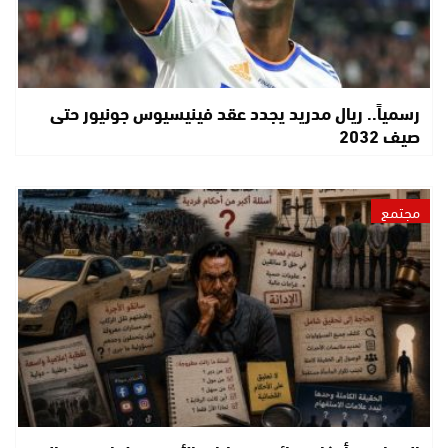
رسمياً.. ريال مدريد يجدد عقد فينيسيوس جونيور حتى
صيف 2032
مجتمع