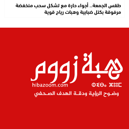
طقس الجمعة.. أجواء حارة مع تشكل سحب منخفضة
مرفوقة بكتل ضبابية وهبات رياح قوية