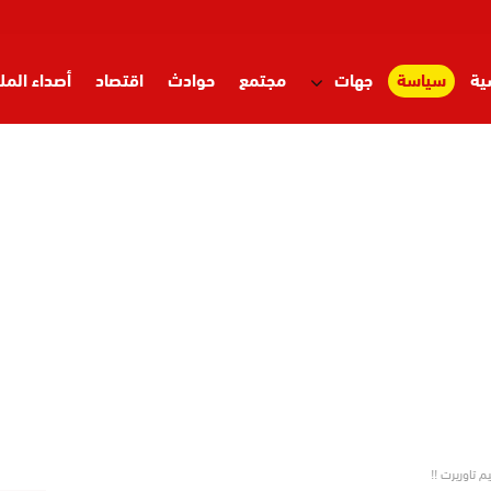
ية
سياسة
جهات
مجتمع
حوادث
اقتصاد
أصداء المل
 تاوريرت !!