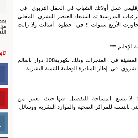
إقليمي عمل أولائك الشباب في الحقل التربوي في
لفرعيات المدرسية تم استبعاد العنصر البشري المحلي
بعد 
عن 
جاوزت الأربع سنوات !! في خطوة أسالت ولا زالت
للأ
 للإقليم ***
تاب
تبقى كهربة العالم القروي إحدى النقط المضيئة في المنجزات وذلك بكهربة108 دوار بالعالم
شروي في إطار المبادرة الوطنية للتنمية البشرية .
 لا تتسع المساحة للتفصيل فيها حيث يعتبر من
ي بالنسبة للمراكز الصحية والموارد البشرية ووسائل