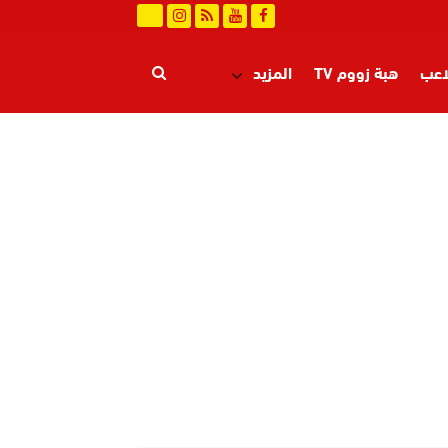
اعب
هبة زووم TV
المزيد