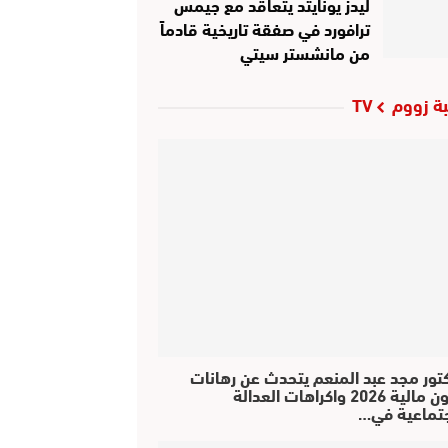
ليدز يونايتد يتعاقد مع جيمس
ترافورد في صفقة تاريخية قادماً
من مانشستر سيتي
ة زووم TV
كتور مجد عبد المنعم يتحدث عن رهانات
قانون مالية 2026 واكراهات العدالة
جتماعية في…