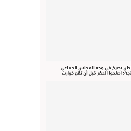
طن يصرخ في وجه المجلس الجماعي
جة: أصلحوا الحفر قبل أن تقع كوارث