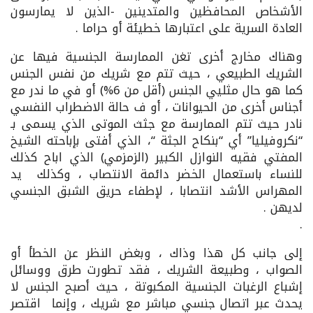
الأشخاص المحافظين والمتدينين -الذين لا يمارسون
العادة السرية على اعتبارها خطيئة أو حراما .
وهناك مخارج أخرى تغن الممارسة الجنسية فيها عن
الشريك الطبيعي ، حيث تتم مع شريك من نفس الجنس
كما هو حال مثليي الجنس (أقل من 6%) أو في ما ندر مع
أجناس أخرى من الحيوانات ، أو ف حالة الاضطراب النفسي
نادر حيث تتم الممارسة مع جثث الموتى الذي يسمى بـ
“نكروفيليا” أي “بنكاح الجثة “، الذي أفتى بإباحته الشيخ
المفتي فقيه النوازل الكبير (الزمزمي) الذي اباح كذلك
للنساء باستعمال الخضر دائمة الانتصاب ، وكذلك يد
المهراس الأشد انتصابا ، لإطفاء حريق الشبق الجنسي
لديهن .
.
إلى جانب كل هذا وذاك ، وبغض النظر عن الخطأ أو
الصواب ، وطبيعة الشريك ، فقد تطورت طرق ووسائل
إشباع الرغبات الجنسية المكبوتة ، حيث أصبح الجنس لا
يحدث عبر اتصال جنسي مباشر مع شريك ، وإنما اقتصر