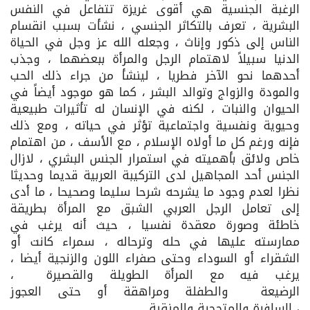
الرغبة الجنسية هي أقوى غريزة تتفاعل في النفس
البشرية ، تعرف بالتكاثر الجنسي ، نشأت بسبب انقسام
الناس إلى ذكور وإناث ، وجعله الله عز وجل في الحياة
الدنيا سبيلاً لاهتمام الرجل والمرأة ببعضهما ، وجذب
أحدهما نحو الآخر فطريا ، لينشأ من جراء ذلك الحب
والمودة والزواج وتوالد البشر ، كما هو موجود أيضاً في
الحيوان والنبات ، لكنه في الإنسان له تأثيرات طبيعية
وحيوية ونفسية واجتماعية تؤثر في حياته ، ومع ذلك
فإنه ورغم كل ما أولاه الإسلام ، مع الأسف ، من اهتمام
خاص ولائق بأهميته في استمرار الجنس البشري ، لازال
الجنس أحد المجاهيل لدى التركيبة العربية قديما وحديثا
نظرا لعدم وجود ما يشرحه شرحا سليما وصحيحا ، ما أدى
إلى تعامل الرجل العربي الشبق مع المرأة بطريقة
خاطئة وصورة معقدة نفسيا ، حيث أنه يرغب في
ممارسته عليها في حله وترحاله ، سمراء كانت أو
الشقراء أو السوداء وحتى صفراء اللون والزنجية أيضا ،
يرغب فيه مع المرأة الطويلة والقصيرة ،
الرضيعة والطفلة ومراهقة أو حتى العجوز
، السافرة والمتحجبة والمنقبة .