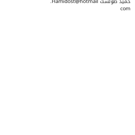
حميد طولست Hamidost@hotmail.
com