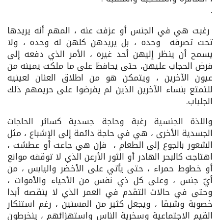
.
رغبت هي في الجنس أو عزفت عنه ، المهم أنه يريدها
تحت تصرفه وحده ، بل يريدهن كلهن له وحده ، ولا
يسمح أن ينظر إليهن أحد غيره ، الأمر الذي دفعه إلى
فرض الحجاب عليهن، حتى يحافظ على ما ملكت يمينه من
عيون الآخرين ، ويتمكن هو من اطلاق العنان لعينيه
للتمتع بنساء الآخرين الذين لم يفرضوا على حريمهم ذلك
الجلباب.
واللذة الجنسية رغبة وحاجة جسدية كسائر الحاجات
الجسدية الأخرى ، هي في حاجة دائمة إلى الإشباع ، مثل
الشعور بالجوع إلى الطعام ، فإن هي جاعت أو عطشت ،
اهتاجت كالبحر الهادر أو الثور الأرعن الذي لا توقفه موانع
أو خطوط حمراء ، حتى يأتي على الأخضر واليابس ، من
أيّ جنس ، وعلى كل ذي نفس من الأحياء والأموات ،
وحتى في حالات التقدم في العمر الذي لا ينقصه أبدا
خصوبة وشبقا ، ويجعل كثير من المسنين ، رغم استنكار
القيم الاجتماعية وسخرية الناس واستهزائهم ، ينخرطون