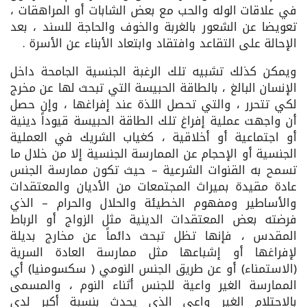
في علاقات الوله والحب مع بعض الشابات أو المراهقات ،
تعويضا عن الشعور بالغربة والخوف والحاجة للسند ، بعد
الإحالة على التقاعد وافتقاد وابتعاد الأبناء عن الأسرة .
ويمكن كذلك تشبيه تلك الرغبة الجنسية الجامحة داخل
الإنسان البالغ ، بالطاقة الحبيسة التي تبحث لها عن مخرج
لكي تتحرر ، والتي تحصل اللذة عند إفراغها ، وإن حصل
أن واجهت عملية إفراغ تلك الطاقة الحبيسة قيوداً دينية
أو اجتماعية أو أخلاقية ، كغياب الشريك في العملية
الجنسية أو الإحجام عن الممارسة الجنسية إلا من خلال ما
تسمح به القنوات الشرعية – حيث تكون ممارسة الجنس
عادة مقيدة بميراث المجتمعات من الأديان والمعتقدات
والأساطير ومفهوم الخطيئة والحلال والحرام – الذي
فرضته بعض المعتقدات الدينية مثل الزواج أو الرباط
المقدس ، فإنها تظل تبحث دائماً عن مخارج بديلة
لإفراغها أو إشباعها مثل ممارسة العادة السرية
(الاستمناء) أو عن طريق الجنس النومي ( سكسومنيا) أي
الممارسة الغير واعية للجنس أثناء النوم ، والمسمى
بالاحتلام الغير واعي الذي يحدث بنسبة أكبر لدى