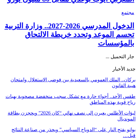
مجتمع
الدخول المدرسي 2026-2027.. وزارة التربية
تحسم الموعد وتحدد خريطة الالتحاق
بالمؤسسات
جار التحميل ...
جديد الأخبار
بركان.. الملك العمومي بالسعيدية بين فوضى الاستغلال وامتحان
هيبة القانون
طقس الأحد.. أجواء حارة مع تشكل سجب منخفضة مصحوبة بهبات
رياح قوية بهذه المناطق
لبؤات الأطلس يعبرن إلى نصف نهائي “كان 2026” ويحجزن بطاقة
المونديال
بوانو يفتح النار على “الدوباج السياسي” ويحذر من صناعة النتائج
قبل…