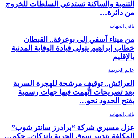
التنمية والساكنة تستدعي السلطات للخروج
من دائرة…
باقي الجهات
من ميناء آسفي إلى بوعرفة.. القبطان
خطاب إبراهيم يتولى قيادة الوقاية المدنية
بالإقليم
عالم الجريمة
العرائش.. توقيف مرشحة للهجرة السرية
بعد تصريحات اتُّهمت فيها جهات رسمية
بفتح الحدود نحو…
باقي الجهات
عزل مسيري شركة “برادرز سانتر شوب”
المكلفة بتدبير سوق الحرية بإنزكان.. حكم…