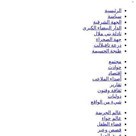
الرئيسية
سياسة
الجهة الشرقية
الدار البيضاء الكبرى
تادلة بني ملال
جهة الصحراء
درعة تافيلالت
طنجة الحسيمة
مجتمع
حوادث
اقتصاد
أصداء الملاعب
تقارير
ثقافة وفنون
دوليات
شيء من الواقع
عالم الجريمة
عالم حواء
فضاء الطفل
قصص وعبر
فريق العمل