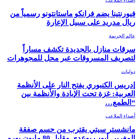
أصداء الملاعب
فيورنتينا يضم فرانكو ماستانتونو رسمياً من
ريال مدريد على سبيل الإعارة
عالم الجريمة
سرقات منازل بالجديدة تكشف مساراً
لتصريف المسروقات عبر محل للمجوهرات
دوليات
إدريس الكنبوري يفتح النار على الأنظمة
العربية: غزة تحت الإبادة والأنظمة بين
“الطمع…
أصداء الملاعب
مانشستر سيتي يقترب من حسم صفقة
المغربي أيوب بوعدي مقابل 80 مليون يورو