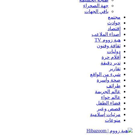
جهة الصحراء
باقي الجهات
مجتمع
حوادث
اقتصاد
أصداء الملاعب
هبة زووم TV
ثقافة وفنون
دوليات
أقلام حرة
تدبر دقيقة
تقارير
شيء من الواقع
صحة وأسرة
طرائف
عالم الجريمة
عالم حواء
فضاء الطفل
قصص وعبر
مرئيات إسلامية
منوعات