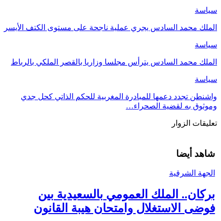
سياسة
الملك محمد السادس يجري عملية ناجحة على مستوى الكتف الأيسر
سياسة
الملك محمد السادس يترأس مجلسا وزاريا بالقصر الملكي بالرباط
سياسة
واشنطن تجدد دعمها للمبادرة المغربية للحكم الذاتي كحل جدي
وموثوق به لقضية الصحراء…
تعليقات الزوار
شاهد أيضا
الجهة الشرقية
بركان.. الملك العمومي بالسعيدية بين
فوضى الاستغلال وامتحان هيبة القانون