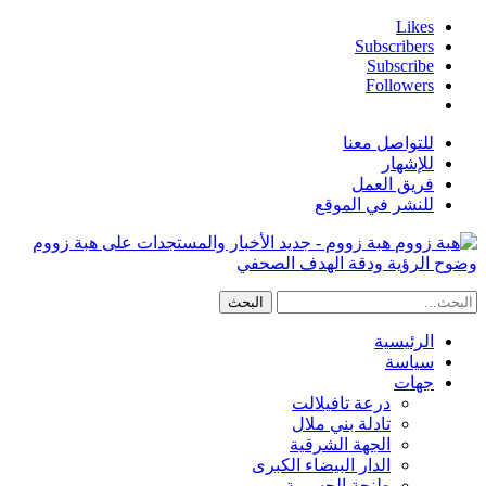
Likes
Subscribers
Subscribe
Followers
للتواصل معنا
للإشهار
فريق العمل
للنشر في الموقع
هبة زووم - جديد الأخبار والمستجدات على هبة زووم
وضوح الرؤية ودقة الهدف الصحفي
الرئيسية
سياسة
جهات
درعة تافيلالت
تادلة بني ملال
الجهة الشرقية
الدار البيضاء الكبرى
طنجة الحسيمة