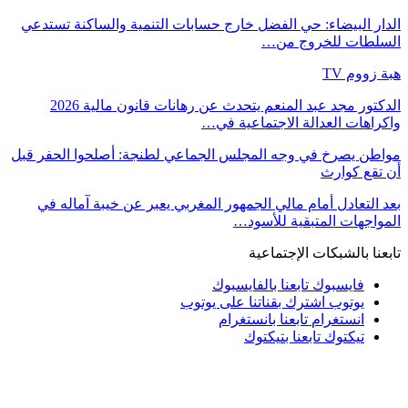
الدار البيضاء: حي الفضل خارج حسابات التنمية والساكنة تستدعي
السلطات للخروج من…
هبة زووم TV
الدكتور مجد عبد المنعم يتحدث عن رهانات قانون مالية 2026
واكراهات العدالة الاجتماعية في…
مواطن يصرخ في وجه المجلس الجماعي لطنجة: أصلحوا الحفر قبل
أن تقع كوارث
بعد التعادل أمام مالي الجمهور المغربي يعبر عن خيبة آماله في
المواجهات المتبقية للأسود…
تابعنا بالشبكات الإجتماعية
فايسبوك
تابعنا بالفايسبوك
يوتوب
اشترك بقناتنا على يوتوب
انستغرام
تابعنا بانستغرام
تيكتوك
تابعنا بتيكتوك