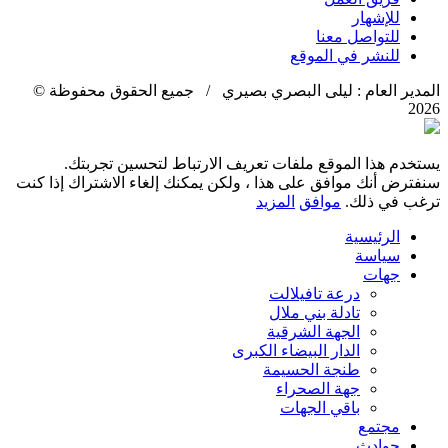
للإشهار
للتواصل معنا
للنشر في الموقع
المدير العام : ليلى البصري بصيري / جميع الحقوق محفوظة ©
2026
يستخدم هذا الموقع ملفات تعريف الارتباط لتحسين تجربتك.
سنفترض أنك موافق على هذا ، ولكن يمكنك إلغاء الاشتراك إذا كنت
ترغب في ذلك.
موافق
المزيد
الرئيسية
سياسة
جهات
درعة تافيلالت
تادلة بني ملال
الجهة الشرقية
الدار البيضاء الكبرى
طنجة الحسيمة
جهة الصحراء
باقي الجهات
مجتمع
حوادث