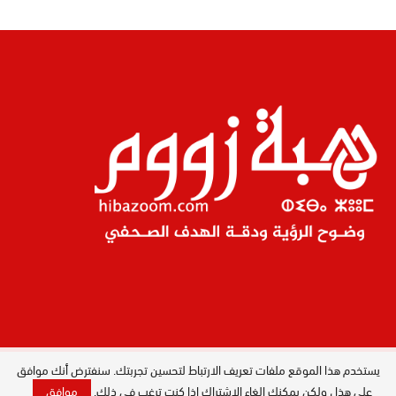
يستخدم هذا الموقع ملفات تعريف الارتباط لتحسين تجربتك. سنفترض أنك موافق
المدير العام : ليلى البصري بصيري / جميع
الحقوق محفوظة © 2026
على هذا ، ولكن يمكنك إلغاء الاشتراك إذا كنت ترغب في ذلك.
موافق