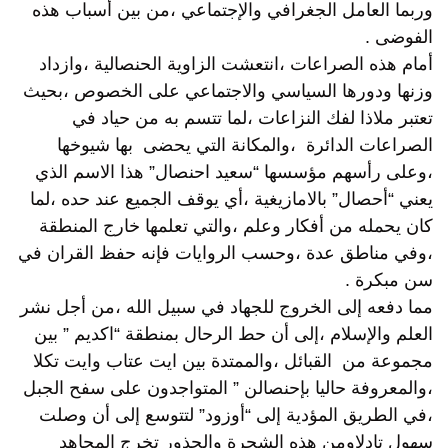
وربما العامل الجغرافي والإجتماعي ،من بين أسباب هذه
الفوضى .
أمام هذه الصراعات ،انتعشت الزاوية الحنصالية ،وازداد
وزنها ودورها السياسي والاجتماعي على الخصوص ،بحيث
تعتبر ملاذا لفك النزاعات ،لما تتسم به من حياد في
الصراعات الدائرة ،والمكانة التي يحضى بها شيوخها
،وعلى رأسهم مؤسسها “سعيد احنصال” هذا الاسم الذي
يعني “أحصال” بالامازيغية ،أي يوقف الجميع عند حده ،لما
كان يحمله من أفكار وعلم ،والتي تعلمها خارج المنطقة
،وفي مناطق عدة ،وحسب الروايات فإنه حفظ القران في
سن مبكرة .
مما دفعه إلى الخروج للجهاد في سبيل الله ،من أجل نشر
العلم والإسلام ،إلى أن حط الرحال بمنطقة “اكديم ” بين
مجموعة من القبائل ،والممتدة بين ايت عتاب وايت تكلا
،والمعروفة حاليا بإحنصالن ” المتواجدون على سفح الجبل
،في الطريق المؤدية إلى “أوزود” لتتوسع إلى أن وصلت
سهول تادلاومن هذه الشجرة والجذور تخرج المجاهد