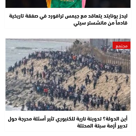
ليدز يونايتد يتعاقد مع جيمس ترافورد في صفقة تاريخية
قادماً من مانشستر سيتي
مجتمع
أين الدولة؟ تدوينة نارية للكنبوري تثير أسئلة محرجة حول
تدبير أزمة سبتة المحتلة