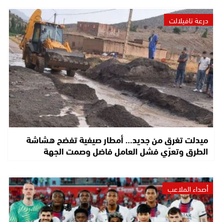
درعة تافيلالت
ميدلت تغرق من جديد… أمطار صيفية تفضح هشاشة
الطرق وتعرّي فشل العامل فاضل وصمت الجهة
أصداء الملاعب