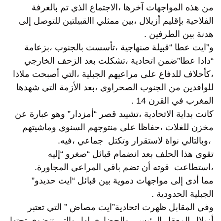
من هذه المواجهات آخرها ،الاجتماع الذي تم بالغرفة
الفلاحية بإقليم أزيلال ،بين ممثلي االقبيلتين للتوصل إلى
هدنة بين الطرفين .
و”ايت عطا “قبيلة صنهاجية ،تأسست بالجنوب ،بزعامة
“دادا عطا”ضمن اتحادية ،تشكلت بعد الزحف الخارجي
،كأحلاف للدفاع على مراعيهم الجبلية ،التي أصبحت ملاذا
للوافدين من الجنوب الصحراوي ،بعد الأزمة التي شهدها
المغرب في القرن 14 .
كانت بداية الاتحادية ،تشييد قصر “أمزدار” وهو عبارة عن
مخزن للغلات ،حفاظا على منتوجهم السنوي وماشيتهم
،وبالتالي نواة لاستقرار وتكتل جماعي ،فيه.
تقوى هذا الحلف بعد انضمام قبائل “صغرو “إليه
،استطاعت قوته أن تضم باقي المراعي المجاورة.
مما أدى إلى مواجهات دموية بين قبائل “ايت حديدو”
الجبلية الحدودية .
وفي المقابل ظهرت اتحادية”ايت مصاض ” التي تعتبر
أزيلال المعقل الرئيسي والحضاري لها ،والتي تنضوي تحتها