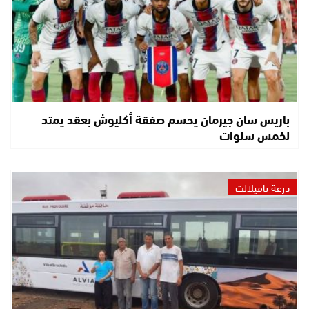
باريس سان جيرمان يحسم صفقة أكليوش بعقد يمتد
لخمس سنوات
درعة تافيلالت