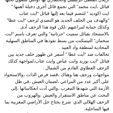
قبائل ،ايت محمد” التي تجمع قائل أخرى دخيلة أهمها ”
ايت اكوديد ” لتنضم فيما بعد إليها قبائل “ايت عتاب
“والهدف من الحلف الجديد هو التصدي لزحف “ايت عطا”
وكذلك حماية لمراعيهم ،لكن قوة هذا الزحف أدى
بالاستنجاد بقبائل سميت “حرتانية” والتي تعرف باسم “ايت
سخمان” التيتمكنت من بسط نفوذها في المناطق السهلية
المحادية لمنطقة واد العبيد .
تحالفات ضد “ايت عطا ” أسفر عن ظهور حلف جديد بين
قبائل “ايت بوزيد وايت عياض وايت عتاب،لمواجهة كذلك
الزحف العطاوي القادم من الشمال .
مواجهات وزحف هنا وهناك ،قصد فرض الذات ،والاستحواذ
على أكبر عدد من المراعي ،لضمان العيش ،في ظل
الأزمة التي شهدها المغرب ،والتي أدت انعكاساتها ،إلى
البحث عن مناطق الاستقرار والعيش ،والهروب من
الزحف الهلالي الذي شرع يجتاح جل الأراضي المغربية بما
فيها الساحلية.