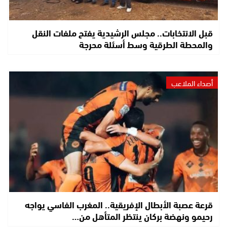
قبل الانتخابات.. مجلس الرشيدية يفتح ملفات النقل
والمحطة الطرقية وسط أسئلة محرجة
أصداء الملاعب
قرعة عصبة الأبطال الإفريقية.. المغرب الفاسي يواجه
رحيمو ونهضة بركان ينتظر المتأهل من…