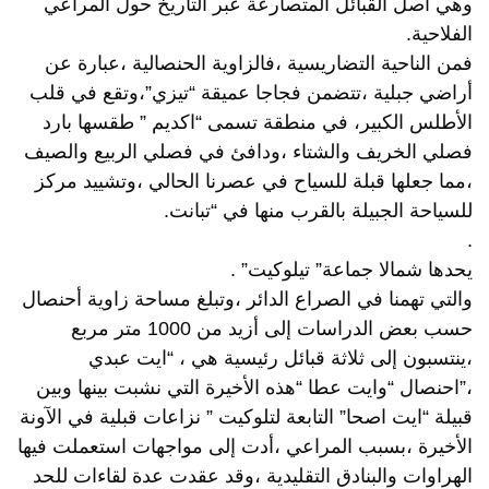
وهي أصل القبائل المتصارعة عبر التاريخ حول المراعي
الفلاحية.
فمن الناحية التضاريسية ،فالزاوية الحنصالية ،عبارة عن
أراضي جبلية ،تتضمن فجاجا عميقة “تيزي”،وتقع في قلب
الأطلس الكبير، في منطقة تسمى “اكديم ” طقسها بارد
فصلي الخريف والشتاء ،ودافئ في فصلي الربيع والصيف
،مما جعلها قبلة للسياح في عصرنا الحالي ،وتشييد مركز
للسياحة الجبيلة بالقرب منها في “تبانت.
.
يحدها شمالا جماعة” تيلوكيت” .
والتي تهمنا في الصراع الدائر ،وتبلغ مساحة زاوية أحنصال
حسب بعض الدراسات إلى أزيد من 1000 متر مربع
،ينتسبون إلى ثلاثة قبائل رئيسية هي ، “ايت عبدي
،”احنصال “وايت عطا “هذه الأخيرة التي نشبت بينها وبين
قبيلة “ايت اصحا” التابعة لتلوكيت ” نزاعات قبلية في الآونة
الأخيرة ،بسبب المراعي ،أدت إلى مواجهات استعملت فيها
الهراوات والبنادق التقليدية ،وقد عقدت عدة لقاءات للحد