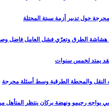
ة محرجة حول تدبير أزمة سبتة المحتلة
 هشاشة الطرق وتعرّي فشل العامل فاضل وص
قد يمتد لخمس سنوات
ات النقل والمحطة الطرقية وسط أسئلة محرجة
اسي يواجه رحيمو ونهضة بركان ينتظر المتأهل 