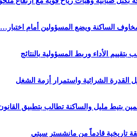
تل ضبابية وهبات رياح قوية مع ارتفاع مل
 مخاوف الساكنة ويضع المسؤولين أمام اختبار…
تقييم الأداء وربط المسؤولية بالنتائج
 القدرة الشرائية واستمرار أزمة الشغل
مين بتيط مليل والساكنة تطالب بتطبيق القانون
قة تاريخية قادماً من مانشستر سيتي