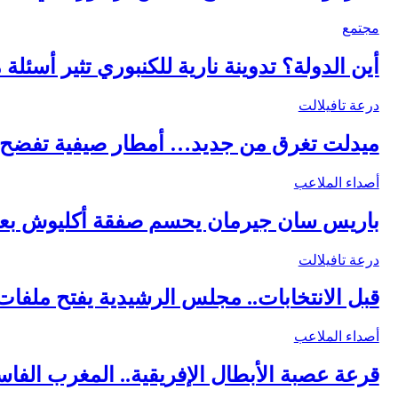
مجتمع
أين الدولة؟ تدوينة نارية للكنبوري تثير أسئل
درعة تافيلالت
ميدلت تغرق من جديد… أمطار صيفية تفضح
أصداء الملاعب
باريس سان جيرمان يحسم صفقة أكليوش بع
درعة تافيلالت
قبل الانتخابات.. مجلس الرشيدية يفتح ملف
أصداء الملاعب
قرعة عصبة الأبطال الإفريقية.. المغرب الف