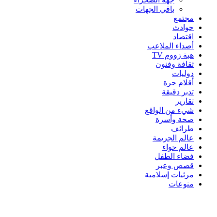
باقي الجهات
مجتمع
حوادث
اقتصاد
أصداء الملاعب
هبة زووم TV
ثقافة وفنون
دوليات
أقلام حرة
تدبر دقيقة
تقارير
شيء من الواقع
صحة وأسرة
طرائف
عالم الجريمة
عالم حواء
فضاء الطفل
قصص وعبر
مرئيات إسلامية
منوعات