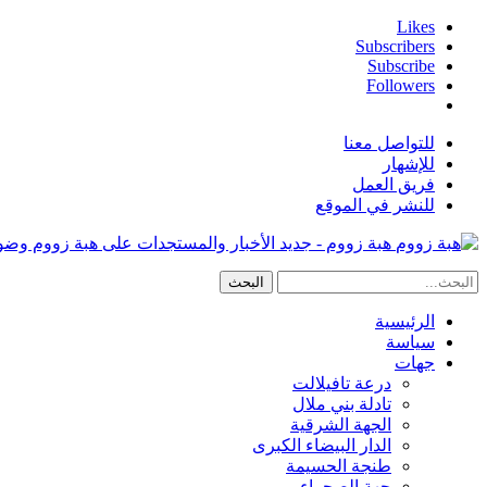
Likes
Subscribers
Subscribe
Followers
للتواصل معنا
للإشهار
فريق العمل
للنشر في الموقع
هبة زووم - جديد الأخبار والمستجدات على هبة زووم وض
الرئيسية
سياسة
جهات
درعة تافيلالت
تادلة بني ملال
الجهة الشرقية
الدار البيضاء الكبرى
طنجة الحسيمة
جهة الصحراء