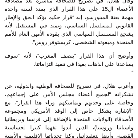
وقال هلال، في تصريح للصحافة مباشرة بعد مصادقة
الأعضاء ال15 على هذا القرار الذي يمدد لسنة واحدة
مهمة بعثة المينورسو، إنه “قرار حكيم يؤكد الحق والإطار
القانوني للمسلسل السياسي، ويمتد في المستقبل لأنه
يشجع المسلسل السياسي الذي يقوده الأمين العام للأمم
المتحدة ومبعوثه الشخصي، كريستوفر روس”.
وأوضح أن هذا القرار “ينصف المغرب”، لأنه “سوف
يساعدنا على الذهاب بعيدا في تنفيذ التزاماتنا.
“
وأعرب هلال، في تصريح للصحافة الوطنية والدولية، عن
تشكراته “لجميع أعضاء مجلس الأمن على إجماعهم،
وخاصة على وحدتهم وتماسكهم وراء هذا القرار”، مع
“الإشارة بشكل خاص إلى الوفد الأمريكي ومجموعة
الأصدقاء (الولايات المتحدة بالإضافة إلى فرنسا وبريطانيا
واسبانيا وروسيا)، الذين أبدوا تفهما كبيرا لحساسية
القضية، وأيضا لتعقيداتها، وكذا تحدياتها الإقليمية والأمنية