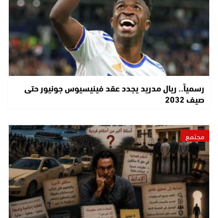
رسمياً.. ريال مدريد يجدد عقد فينيسيوس جونيور حتى
صيف 2032
مجتمع