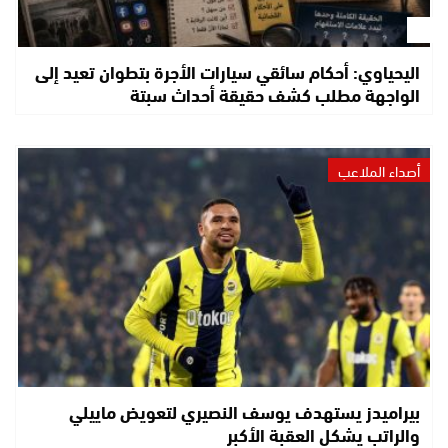
اليحياوي: أحكام سائقي سيارات الأجرة بتطوان تعيد إلى
الواجهة مطلب كشف حقيقة أحداث سبتة
أصداء الملاعب
بيراميدز يستهدف يوسف النصيري لتعويض ماييلي
والراتب يشكل العقبة الأكبر