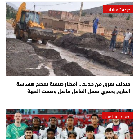
درعة تافيلالت
ميدلت تغرق من جديد… أمطار صيفية تفضح هشاشة
الطرق وتعرّي فشل العامل فاضل وصمت الجهة
أصداء الملاعب