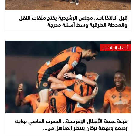
قبل الانتخابات.. مجلس الرشيدية يفتح ملفات النقل
والمحطة الطرقية وسط أسئلة محرجة
أصداء الملاعب
قرعة عصبة الأبطال الإفريقية.. المغرب الفاسي يواجه
رحيمو ونهضة بركان ينتظر المتأهل من…