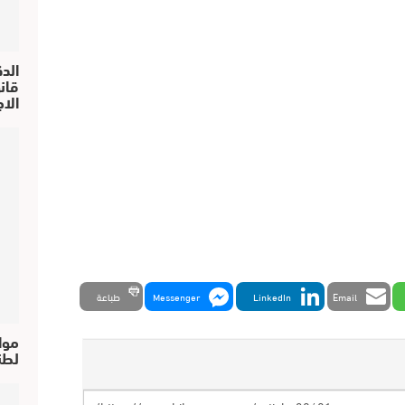
الد
الا
Email
LinkedIn
Messenger
طباعة
موا
لطن