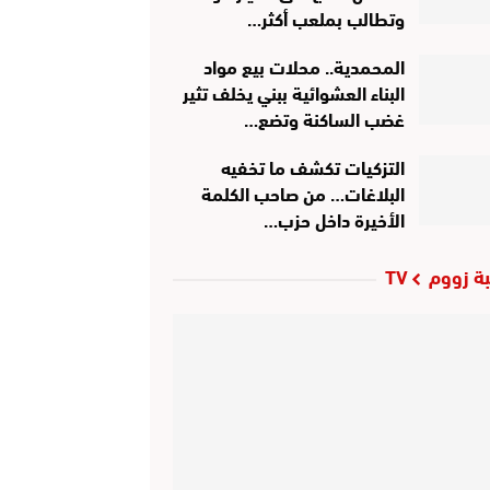
وتطالب بملعب أكثر…
المحمدية.. محلات بيع مواد
البناء العشوائية ببني يخلف تثير
غضب الساكنة وتضع…
التزكيات تكشف ما تخفيه
البلاغات… من صاحب الكلمة
الأخيرة داخل حزب…
ة زووم TV