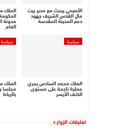
الأصبحي يبحث مع مدير بيت
الملك م
مال القدس الشريف جهود
الحكومة 
دعم المدينة المقدسة
مدونة ال
العام
سياسة
سياسة
الملك محمد السادس يجري
الملك م
عملية ناجحة على مستوى
مجلسا وز
الكتف الأيسر
بالرباط
تعليقات الزوار