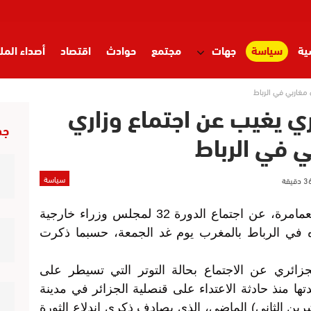
ية
سياسة
جهات
مجتمع
حوادث
اقتصاد
أصداء المل
 مغاربي في الرباط
ئري يغيب عن اجتماع وزاري
جد
ي في الرباط
سياسة
يغيب وزير الخارجية الجزائري، رمطان لعمامرة، عن اجتماع الدورة 32 لمجلس وزراء خارجية
ه في الرباط بالمغرب يوم غد الجمعة، حسبما ذكرت
زائري عن الاجتماع بحالة التوتر التي تسيطر على
تها منذ حادثة الاعتداء على قنصلية الجزائر في مدينة
شرين الثاني) الماضي، الذي يصادف ذكرى اندلاع الثورة