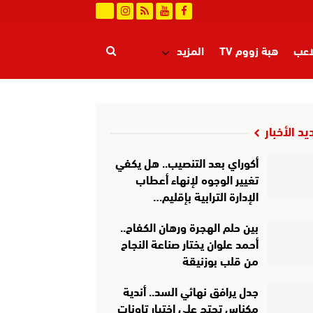
اعب
هبة زووم TV
المزيد
يد الأخبار
أكوراي بعد التنصيب.. هل يكفي
تغيير الوجوه لإنهاء أعطاب
الإدارة الترابية بإقليم…
بين حلم الهجرة ورهان الكفاح..
أحمد علوان يختار صناعة النجاح
من قلب بوزنيقة
جدل يرافق نهائي السد.. أندية
مكناس تحتج على اختيار تاونات