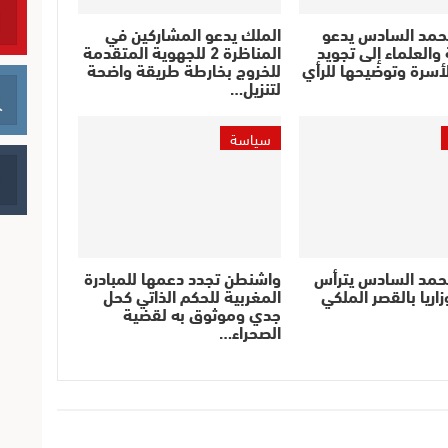
حمد السادس يدعو
الملك يدعو المشاركين في
والعلماء إلى تجويد
المناظرة 2 للجهوية المتقدمة
أسرة وتوضيحها للرأي
للخروج بخارطة طريقة واضحة
لتنزيل…
سياسة
حمد السادس يترأس
واشنطن تجدد دعمها للمبادرة
اريا بالقصر الملكي
المغربية للحكم الذاتي كحل
جدي وموثوق به لقضية
الصحراء…