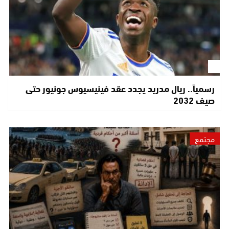
رسمياً.. ريال مدريد يجدد عقد فينيسيوس جونيور حتى
صيف 2032
مجتمع