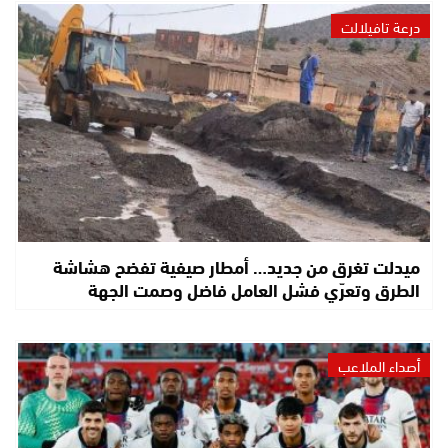
درعة تافيلالت
ميدلت تغرق من جديد… أمطار صيفية تفضح هشاشة
الطرق وتعرّي فشل العامل فاضل وصمت الجهة
أصداء الملاعب