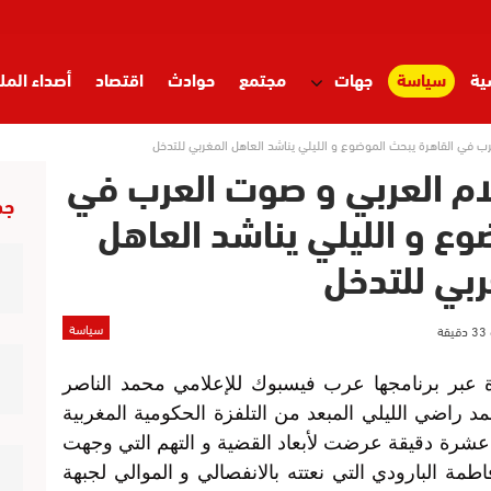
ية
سياسة
جهات
مجتمع
حوادث
اقتصاد
أصداء المل
ب في القاهرة يبحث الموضوع و الليلي يناشد العاهل المغربي للتدخل
لام العربي و صوت العرب في
جد
وع و الليلي يناشد العاهل
ربي للتدخل
سياسة
بر برنامجها عرب فيسبوك للإعلامي محمد الناصر
 راضي الليلي المبعد من التلفزة الحكومية المغربية
عشرة دقيقة عرضت لأبعاد القضية و التهم التي وجهت
طمة البارودي التي نعتته بالانفصالي و الموالي لجبهة