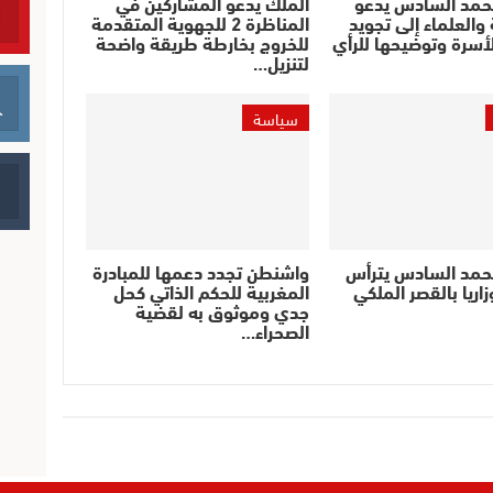
حمد السادس يدعو
الملك يدعو المشاركين في
والعلماء إلى تجويد
المناظرة 2 للجهوية المتقدمة
أسرة وتوضيحها للرأي
للخروج بخارطة طريقة واضحة
لتنزيل…
سياسة
حمد السادس يترأس
واشنطن تجدد دعمها للمبادرة
اريا بالقصر الملكي
المغربية للحكم الذاتي كحل
جدي وموثوق به لقضية
الصحراء…