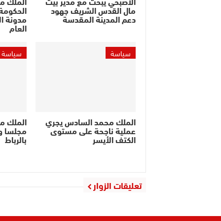
الأصبحي يبحث مع مدير بيت
الملك م
مال القدس الشريف جهود
الحكومة 
دعم المدينة المقدسة
مدونة ال
العام
سياسة
سياسة
الملك محمد السادس يجري
الملك م
عملية ناجحة على مستوى
مجلسا وز
الكتف الأيسر
بالرباط
تعليقات الزوار