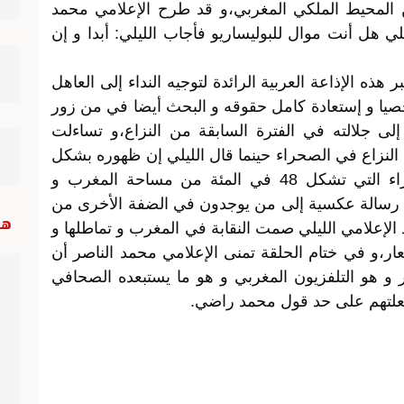
من المحيط الملكي المغربي،و قد طرح الإعلامي محمد
 هل أنت موال للبوليساريو فأجاب الليلي: أبدا و إن
هذه الإذاعة العربية الرائدة لتوجيه النداء إلى العاهل
يا و إستعادة كامل حقوقه و البحث أيضا في من زور
لى جلالته في الفترة السابقة من النزاع،و تساءلت
النزاع في الصحراء حينما قال الليلي إن ظهوره بشكل
شبه يومي كان يمثل تمثيلا لأبناء الصحراء التي تشكل 48 في المئة من مساحة المغرب و
ل رسالة عكسية إلى من يوجدون في الضفة الأخرى من
هب
د الإعلامي الليلي صمت النقابة في المغرب و تماطلها و
لعار،و في ختام الحلقة تمنى الإعلامي محمد الناصر أن
و هو التلفزيون المغربي و هو ما يستبعده الصحافي
 فعلتهم على حد قول محمد راضي.