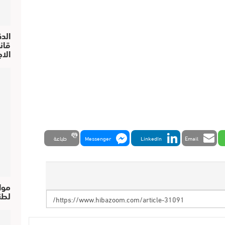
الد
الا
Email
LinkedIn
Messenger
طباعة
موا
لطن