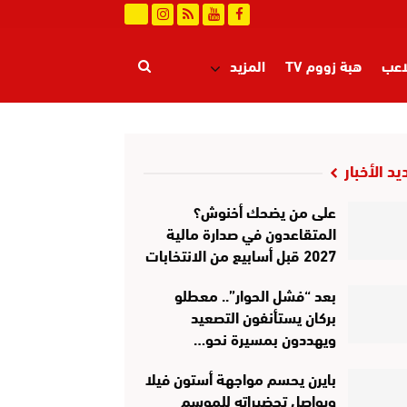
اعب
هبة زووم TV
المزيد
يد الأخبار
على من يضحك أخنوش؟
المتقاعدون في صدارة مالية
2027 قبل أسابيع من الانتخابات
بعد “فشل الحوار”.. معطلو
بركان يستأنفون التصعيد
ويهددون بمسيرة نحو…
بايرن يحسم مواجهة أستون فيلا
ويواصل تحضيراته للموسم