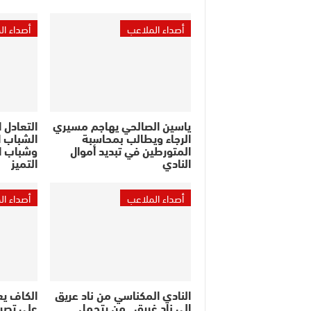
أصداء الملاعب
أصداء ا
ياسين الصالحي يهاجم مسيري
التعادل 
الرجاء ويطالب بمحاسبة
الشباب ا
المتورطين في تبديد أموال
وشباب ا
النادي
التميز
أصداء الملاعب
أصداء ا
النادي المكناسي من ناد عريق
الكاف ي
إلى ناد غريق.. من يتحمل
على تصر