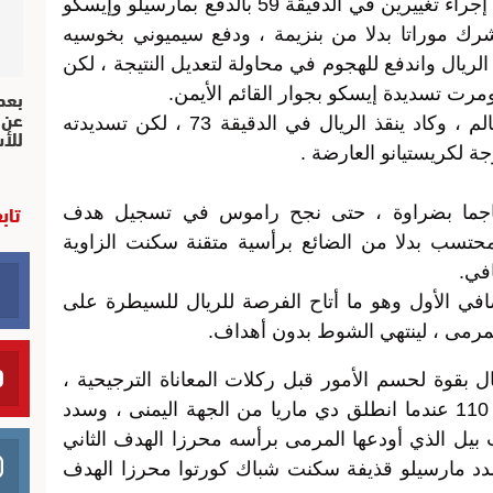
لم يجد أنشيلوتي أمام ضغط أتلتيكو سوى إجراء تغييرين في الدقيقة 59 بالدفع بمارسيلو وإيسكو
رك موراتا بدلا من بنزيمة ، ودفع سيميوني بخوسيه
لريال واندفع للهجوم في محاولة لتعديل النتيجة ، لكن
بعد 
مرت تسديدة إيسكو بجوار القائم الأيمن.
عن 
تذكر جاريث بيل أنه أغلى صفقة في العالم ، وكاد ينقذ الريال في الدقيقة 73 ، لكن تسديدته
للأ
ة لكريستيانو العارضة .
تاب
اجما بضراوة ، حتى نجح راموس في تسجيل هدف
لمحتسب بدلا من الضائع برأسية متقنة سكنت الزاوية
افي.
افي الأول وهو ما أتاح الفرصة للريال للسيطرة على
رمى ، لينتهي الشوط بدون أهداف.
 بقوة لحسم الأمور قبل ركلات المعاناة الترجيحية ،
وبالفعل تحقق لهم ما أرادوا في الدقيقة 110 عندما انطلق دي ماريا من الجهة اليمنى ، وسدد
يل الذي أودعها المرمى برأسه محرزا الهدف الثاني
ر أتلتيكو تماما ، وفي الدقيقة 118 سدد مارسيلو قذيفة سكنت شباك كورتوا محرزا الهدف