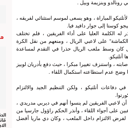
تلتيكو المباراة ، وهو يسعى لموسم استثنائي لفريقه ،
حذر له الكلمة العليا على أداء الفريقين ، فلم تختلف
هب
الكماشة” على لاعبي الريال ، ومنعهم من نقل الكرة
ل كان وسط ملعب الريال حذرا في التقدم لمساعدة
 أتلتيكو.
بته ، واستنزف تغييرا مبكرا ، حيث دفع بأدريان لوبيز
ا وضح عدم استطاعته استكمال اللقاء .
ي دفاعات أتلتيكو ، ولكن التنظيم الجيد والالتزام
رتوا.
 أن لاعبي الفريقين لم ينسوا أنهم في ديربي مدريدي ،
عبين على أجواء اللقاء ، وأنذر الحكم راؤول جارسيا من
الد
 لفرض الالتزام داخل الملعب ، وكان دي ماريا أفضل
الا