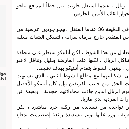
رة حقيقة للريال ، عندما استغل جاريث بيل خطأ المدافع تياجو
وار القائم الأيمن للحارس .
وجاء رد الروخيبلانكوس سريعا ، وتحديدا في الدقيقة 36 عندما استغل دييجو جودين عرضية من
س المتقدم خارج مرماه بغرابة ، لتسكن الشباك معلنة
لتعادل من هذا الشوط ، لكن أتلتيكو سيطر على منطقة
كل الريال ، لكنها علت العارضة بقليل وتناقل لاعبو
ل ، لينتهي الشوط بتقدم أتلتيكو بهدف نظيف.
موا
ى تشكيلتيهما مع مطلع الشوط الثاني ، الذي تشابهت
لطن
يث الحذر من جانب الفريقين وإن كان أتلتيكو الأفضل
وم الريال الذين جاءت محاولاتهم خجولة ، وبعيدة عن
رات الفردية لدي ماريا.
و حتى الدقيقة 54 ليعلن عن تواجده من تسديدة من ركلة حرة مباشرة ، لكن
وبة ، ورد عليها لوبيز بتسديدة رائعة إصطدمت بدفاع