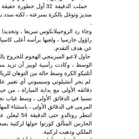
حملت الدقيقة 32 أول خطو
منديز وتوغل بالكرة بسرعته ، لكنه سدد بج
.
راؤول جارسيا ، ولعبها برأسه أعلى كاسيا
عن هدف التقدم.
حاول لاعبو الميرينجي الهجوم للخروج با
الوسط ، وكادت رأسية لوبيز أن تزيد مشا
أتلتيكو الكرة وسط حالة من التوهان للريا
لم يجر أنشيلوتي وسيميوني أي تغيير عل
دقائقه الأولى مع بداية المباراة ، من ح
نسبيا في الدقائق الأولى ، وسط غياب نج
المرمى في الدقائق الأولى ، باستثناء المها
انتظر رونالد
الحارس المتألق كورتوا حولها لركنية بصع
الملكي وذهبت لركنية.