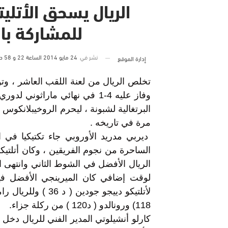
الريال يسحق الأتليت
للمشاركة بال
نشر في
24 مايو 2014 الساعة 22 و 58 دقيقة
إدارة الموقع
تخلص الريال من لعنة اللقب العاشر ، وتوج 
وفاز عليه 4-1 في نهائي ماراثون
البرتغالية لشبونة ، ليحرم الروخيبلانكوس 
مرة في تاريخه .
ديربي مدريد الأوروبي جاء تكتيكيا في ا
الساحرة من نجوم الفريقين ، وكان أتلتيك
الريال الأفضل في الشوط الثاني وانتهى ا
لوقت إضافي كان الميرينجي الأفضل في
118) ورونالدو ( د120 ) من ركلة جزاء.
كارلو أنشيلوتي المدير الفني للريال دخل