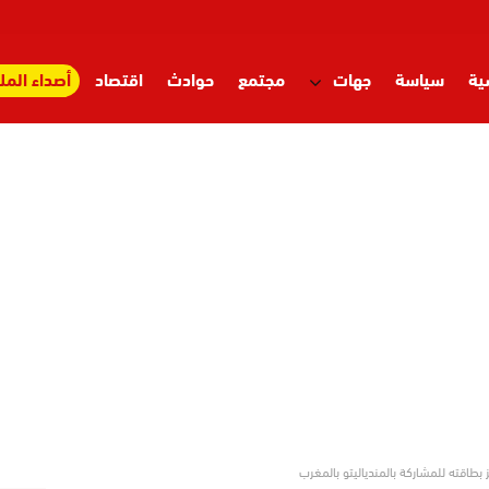
ية
سياسة
جهات
مجتمع
حوادث
اقتصاد
أصداء المل
ز بطاقته للمشاركة بالمندياليتو بالمغرب