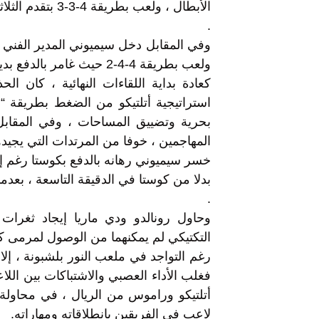
الأبطال ، ولعب بطريقة 4-3-3 بتقدم الثلاثي رونالدو وبنزيمة وبيل .
.
وفي المقابل دخل سيميوني المدير الفني لأ
ولعب بطريقة 4-4-2 حيث غامر بالدفع بدييجو كوستا إلى جوار دافيد فيا.
كعادة بداية اللقاءات النهائية ، كان ال
استراتيجية أتلتيكو من الضغط بطريقة “
بحرية وتضييق المساحات ، وفي المقاب
المهاجمين ، خوفا من المرتدات التي يجيدها
خسر سيميوني رهانه بالدفع بكوستا رغم إصا
بدلا من كوستا في الدقيقة التاسعة ، بعدم
.
وحاول رونالدو ودي ماريا إيجاد ثغرات ف
التكتيكي لم يمكنهما من الوصول لمرمى كو
رغم التواجد في ملعب النور بلشبونة ، إلا
فغلب الأداء العصبي والاشتباكات بين اللا
أتلتيكو وراموس من الريال ، في محاولة
لاعب في الفريقين بانطلاقاته ومهاراته.