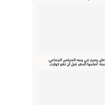
طن يصرخ في وجه المجلس الجماعي
جة: أصلحوا الحفر قبل أن تقع كوارث