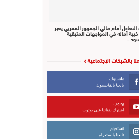
التعادل أمام مالي الجمهور المغربي يعبر
خيبة آماله في المواجهات المتبقية
سود…
عنا بالشبكات الإجتماعية
فايسبوك
تابعنا بالفايسبوك
يوتوب
اشترك بقناتنا على يوتوب
انستغرام
تابعنا بانستغرام