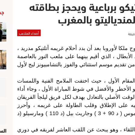
يكو برباعية ويحجز بطاقته
جد
مندياليتو بالمغرب
أصداء الملاعب
ملكا لأوروبا بعد أن بدد أحلام غريمه أتلتيكو مدريد ،
ي لدوري الأبطال ، الذي أقيم بينهما على ملعب النور بالعاصمة
من تقديم موسم استثنائي والفوز بالتشامبيونز ليج لأول
لمقام الأول ، حيث اختفت الملامح الفنية واللمسات
و الأخطر والأفضل في شوط المباراة الأول ، وجاء أداء
لوقت الأصلي بالتعادل بهدف لكل فريق ليلجأ الفريقان
ه على الإطلاق وقلب الطاولة على غريمه ، وأحرز
لأتلتيكو دييجو جودين ( د 36 ) وللريال راموس ( د 90 + 3 ) وجاريث بيل (د 110 ) ومارسيلو (د
الس
 اللقاء ، وهو يبحث عن اللقب العاشر لفريقه في دوري