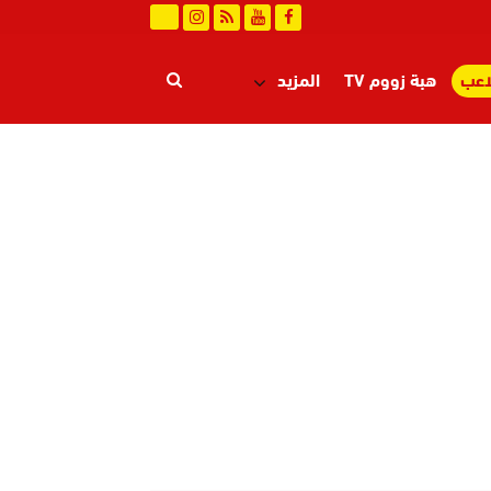
اعب
هبة زووم TV
المزيد