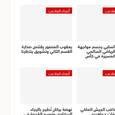
لملاعب
أصداء الملاعب
السلبي يحسم مواجهة
يعقوب المنصور يقتنص صدارة
لرياضي السالمي
القسم الثاني وتشويق ينتظرنا
لمسيرة في كأس
لملاعب
أصداء الملاعب
عاقب الجيش الملكي
نهضة بركان تُطيح بالرجاء
فات جماهيره
البيضاوي وتوسع الفجوة في