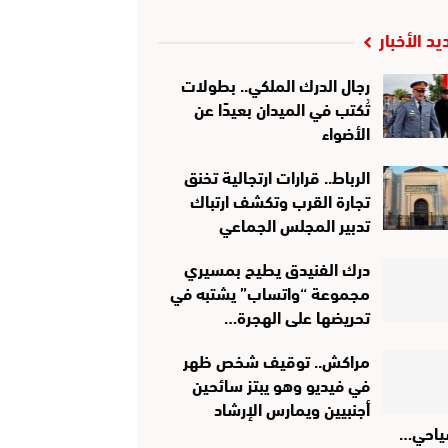
يد الأخبار
رجال الدرك الملكي.. بطولات
تُكتب في الميدان بعيدًا عن
الأضواء
الرباط.. قرارات ارتجالية تخنق
تجارة القرب وتكشف ارتباك
تدبير المجلس الجماعي
درك الفنيدق يطيح بمسيري
مجموعة “واتساب” يشتبه في
تحريضها على الهجرة…
مراكش.. توقيف شخص ظهر
في فيديو وهو يبتز سائحين
أجنبيين ويمارس الإرشاد
ياحي…