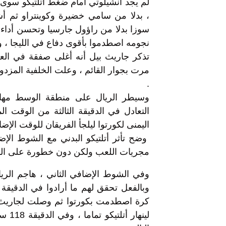
، بدلا من سامي خضيرة وكوينتراو ثم أش
سوزا بدلا من راؤول جارسيا وتحسن أداء ا
نجومه اصطدموا بأقوى دفاع في الليجا ، و
مرت بجوار القائم ، وعلت الخلفية المزدوج
.
وسيطر الريال على منطقة الوسط مه
التعادل في الدقيقة الثالثة من الوقت ا
اليمنى لكورتوا ليلجأ الفريقان للوقت الإض
وضح تأثر أتلتيكو البدني مع الشوط الإض
مجريات اللعب ولكن دون خطورة على الم
وفي الشوط الإضافي الثاني ، هاجم الريال
كرة اصطدمت بكورتوا ثم وصلت لجاريث ب
لينها