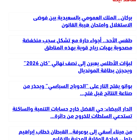
بركان.. الملك العمومي بالسعيدية بين فوضى
الاستغلال وامتحان هيبة القانون
طقس الأحد.. أجواء حارة مع تشكل سجب منخفضة
مصحوبة بهبات رياح قوية بهذه المناطق
لبؤات الأطلس يعبرن إلى نصف نهائي “كان 2026”
ويحجزن بطاقة المونديال
بوانو يفتح النار على “الدوباج السياسي” ويحذر من
صناعة النتائج قبل فتح…
الدار البيضاء: حي الفضل خارج حسابات التنمية والساكنة
تستدعي السلطات للخروج من دائرة…
من ميناء آسفي إلى بوعرفة.. القبطان خطاب إبراهيم
يتولى قيادة الوقاية المدنية بالإقليم