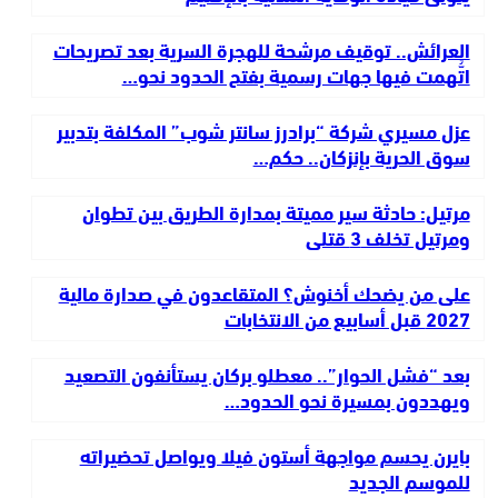
العرائش.. توقيف مرشحة للهجرة السرية بعد تصريحات
اتُّهمت فيها جهات رسمية بفتح الحدود نحو…
عزل مسيري شركة “برادرز سانتر شوب” المكلفة بتدبير
سوق الحرية بإنزكان.. حكم…
مرتيل: حادثة سير مميتة بمدارة الطريق بين تطوان
ومرتيل تخلف 3 قتلى
على من يضحك أخنوش؟ المتقاعدون في صدارة مالية
2027 قبل أسابيع من الانتخابات
بعد “فشل الحوار”.. معطلو بركان يستأنفون التصعيد
ويهددون بمسيرة نحو الحدود…
بايرن يحسم مواجهة أستون فيلا ويواصل تحضيراته
للموسم الجديد