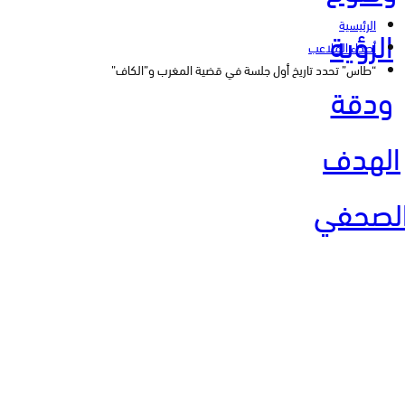
الرئيسية
الرؤية
أصداء الملاعب
“طاس” تحدد تاريخ أول جلسة في قضية المغرب و”الكاف”
ودقة
الهدف
لصحفي