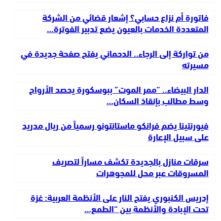
فاتورة أم نزاع حسابي؟ إشعار قضائي من الشركة
المتعددة الخدمات بالعيون يضع تدبير الفوترة…
من تواركة إلى الرجاء.. الدحماني يفتح صفحة جديدة في
مسيرته
الدار البيضاء.. “ممر الموت” ببوسكورة يحصد الأرواح
وسط مطالب بإنقاذ السكان…
فيورنتينا يضم فرانكو ماستانتونو رسمياً من ريال مدريد
على سبيل الإعارة
سرقات منازل بالجديدة تكشف مساراً لتصريف
المسروقات عبر محل للمجوهرات
إدريس الكنبوري يفتح النار على الأنظمة العربية: غزة
تحت الإبادة والأنظمة بين “الطمع…