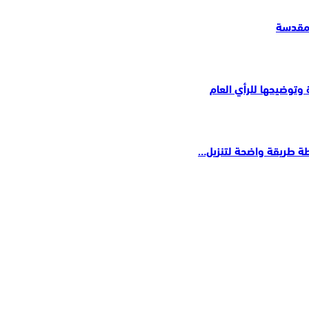
لمقدسة
وتوضيحها للرأي العام