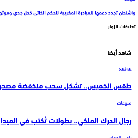
واشنطن تجدد دعمها للمبادرة المغربية للحكم الذاتي كحل جدي وموثو
تعليقات الزوار
شاهد أيضا
مجتمع
طقس الخميس.. تشكل سحب منخفضة مصحوبة به
منوعات
رجال الدرك الملكي.. بطولات تُكتب في الميدان 
باقي الجهات