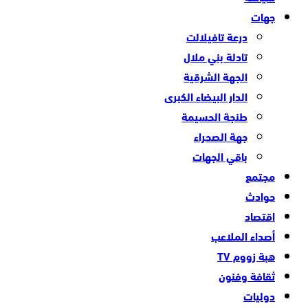
جهات
درعة تافيلالت
تادلة بني ملال
الجهة الشرقية
الدار البيضاء الكبرى
طنجة الحسيمة
جهة الصحراء
باقي الجهات
مجتمع
حوادث
اقتصاد
أصداء الملاعب
هبة زووم TV
ثقافة وفنون
دوليات