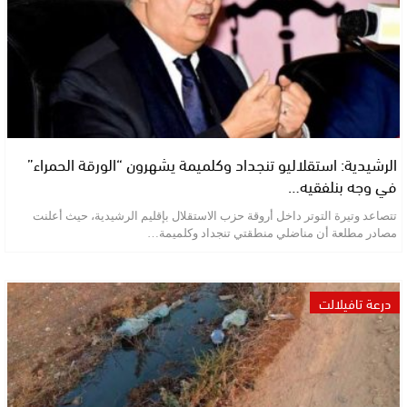
الرشيدية: استقلاليو تنجداد وكلميمة يشهرون “الورقة الحمراء”
في وجه بنلفقيه…
تتصاعد وتيرة التوتر داخل أروقة حزب الاستقلال بإقليم الرشيدية، حيث أعلنت
مصادر مطلعة أن مناضلي منطقتي تنجداد وكلميمة…
درعة تافيلالت