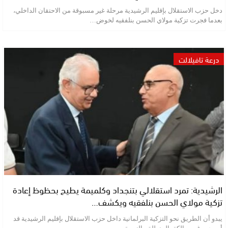
دخل حزب الاستقلال بإقليم الرشيدية مرحلة غير مسبوقة من الاحتقان الداخلي،
بعدما فجرت تزكية مولاي الحسن بنلفقيه لخوض…
درعة تافيلالت
الرشيدية: تمرد استقلالي بتنجداد وكلميمة يطيح بحظوظ إعادة
تزكية مولاي الحسن بنلفقيه ويكشف…
يبدو أن الطريق نحو التزكية البرلمانية داخل حزب الاستقلال بإقليم الرشيدية قد