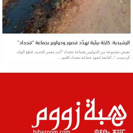
الرشيدية: كارثة بيئية تهدّد قصور ودواوير بجماعة “تنجداد”
تعيش مجموعة من الدواوير بجماعة تنجداد "أيت معمر الجديد، قطع الواد،
كردميت.."، التابعة لنفوذ جماعة تنجداد اقليم…