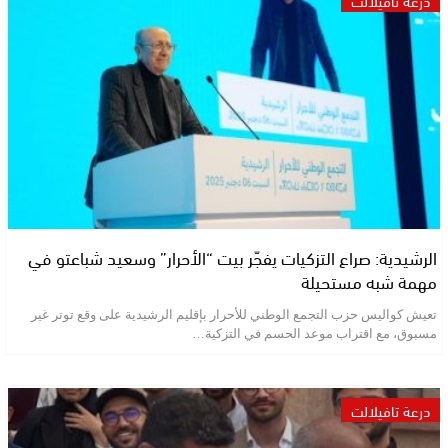
درعة تافيلالت
الرشيدية: صراع التزكيات يفجّر بيت “الأحرار” وسعيد شباعتو في
مهمة شبه مستحيلة
تعيش كواليس حزب التجمع الوطني للأحرار بإقليم الرشيدية على وقع توتر غير
مسبوق، مع اقتراب موعد الحسم في التزكية…
درعة تافيلالت