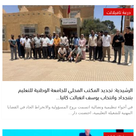
درعة تافيلالت
الرشيدية: تجديد المكتب المحلي للجامعة الوطنية للتعليم
بتنجداد وانتخاب يوسف اتغبالت كاتبا…
في أجواء تنظيمية ونضالية اتسمت بروح المسؤولية والانخراط الجاد في القضايا
المهنية للشغيلة التعليمية، احتضنت دار…