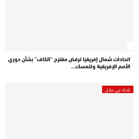
اتحادات شمال إفريقيا ترفض مقترح “الكاف” بشأن دوري
الأمم الإفريقية وتتمسك…
تادلة بني ملال