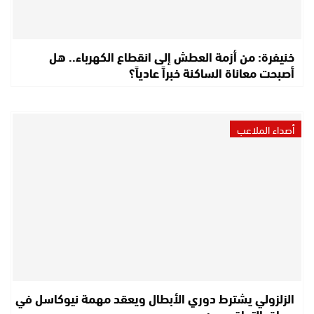
خنيفرة: من أزمة العطش إلى انقطاع الكهرباء.. هل
أصبحت معاناة الساكنة خبراً عادياً؟
أصداء الملاعب
الزلزولي يشترط دوري الأبطال ويعقد مهمة نيوكاسل في
سباق التعاقد معه