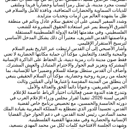
ليست مجرد مدينة، بل تمثل رمزاً إنسانياً وحضارياً فريداً وملتقى
للديانات السماوية والحضارات المتعاقبة، ونافذة للأمل والسلام في
ظل ما يشهده العالم من أزمات وتحديات متزايدة.
وشدد السفير اليمني على أن تحقيق سلام عادل ودائم في منطقة
الشرق الأوسط يمر عبر استعادة الحقوق المشروعة للشعب
الفلسطيني، وفي مقدمتها إقامة الدولة الفلسطينية المستقلة
وعاصمتها القدس الشريف، معتبراً أن ذلك يشكل المدخل الأساسي
لترسيخ الاستقرار الإقليمي.
وأشار الأصبحي إلى أن القدس ارتبطت عبر التاريخ بقيم السلام
والمحبة والتعدد والتعايش، مؤكداً أن حماية مكانتها الحضارية لا تعني
فقط صون مدينة ذات رمزية دينية، بل الحفاظ على الذاكرة الإنسانية
المشتركة وتعزيز قيم الحوار والاحترام المتبادل والعيش المشترك.
وأضاف أن القدس ستظل بوصلة للسلام وضميراً حياً للإنسانية، بما
تحمله من رمزية روحية وحضارية، مؤكداً أن السلام الحقيقي ينبغي
أن ينطلق من المدينة المقدسة باعتبارها أولى القبلتين وثالث
الحرمين الشريفين، وعنواناً دائماً للحق والعدالة والأمل.
وتندرج هذه الندوة ضمن فعاليات اختيار الرباط عاصمة للإعلام
العربي لسنة 2026، تنفيذاً لقرار مجلس وزراء الإعلام العرب في
دورته الخامسة والخمسين، مع تخصيص برنامج خاص لقضية
القدس، تجسيداً للدور الذي تضطلع به المملكة المغربية بقيادة الملك
محمد السادس، رئيس لجنة القدس، في دعم الحوار حول القضايا
الإنسانية والحضارية وفي مقدمتها القضية الفلسطينية.
وشهدت الجلسة الافتتاحية كلمات لكل من محمد المهدي بنسعيد،