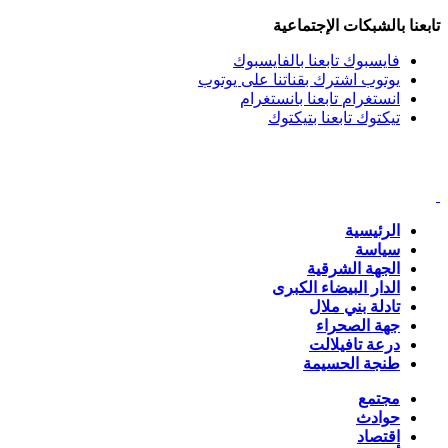
تابعنا بالشبكات الإجتماعية
فايسبوك
تابعنا بالفايسبوك
يوتوب
اشترك بقناتنا على يوتوب
انستغرام
تابعنا بانستغرام
تيكتوك
تابعنا بتيكتوك
الرئيسية
سياسة
الجهة الشرقية
الدار البيضاء الكبرى
تادلة بني ملال
جهة الصحراء
درعة تافيلالت
طنجة الحسيمة
مجتمع
حوادث
اقتصاد