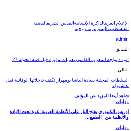
الإعلام العربي
الذاكرة الإنسانية
القدس الشريف
القضية
الفلسطينية
اليمن
رمزية روحية
admin
السابق
الوداد يواجه المغرب الفاسي بغيابات مؤثرة قبل قمة الجولة 27
التالي
السلطات المحلية بقيادة الباشا بومهراز تكثف تدخلاتها الوقائية قبل
عاشوراء
شاهد أيضا
المزيد عن المؤلف
دوليات
إدريس الكنبوري يفتح النار على الأنظمة العربية: غزة تحت الإبادة
والأنظمة بين “الطمع…
دوليات