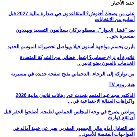
جديد الأخبار
على من يضحك أخنوش؟ المتقاعدون في صدارة مالية 2027 قبل
أسابيع من الانتخابات
بعد “فشل الحوار”.. معطلو بركان يستأنفون التصعيد ويهددون
بمسيرة نحو…
بايرن يحسم مواجهة أستون فيلا ويواصل تحضيراته للموسم الجديد
فاتورة أم نزاع حسابي؟ إشعار قضائي من الشركة المتعددة
الخدمات بالعيون يضع تدبير…
من تواركة إلى الرجاء.. الدحماني يفتح صفحة جديدة في مسيرته
هبة زووم TV
الدكتور مجد عبد المنعم يتحدث عن رهانات قانون مالية 2026
واكراهات العدالة الاجتماعية في…
مواطن يصرخ في وجه المجلس الجماعي لطنجة: أصلحوا الحفر قبل
أن تقع كوارث
بعد التعادل أمام مالي الجمهور المغربي يعبر عن خيبة آماله في
المواجهات المتبقية للأسود…