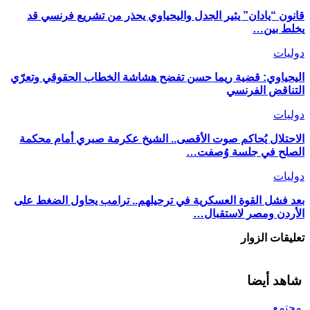
قانون “يادان” يثير الجدل واليحياوي يحذر من تشريع فرنسي قد
يخلط بين…
دوليات
اليحياوي: قضية ريما حسن تفضح هشاشة الخطاب الحقوقي وتعرّي
التناقض الفرنسي
دوليات
الاحتلال يُحاكم صوت الأقصى.. الشيخ عكرمة صبري أمام محكمة
الصلح في جلسة وُصفت…
دوليات
بعد فشل القوة العسكرية في ترحيلهم.. ترامب يحاول الضغط على
الأردن ومصر لاستقبال…
تعليقات الزوار
شاهد أيضا
مجتمع