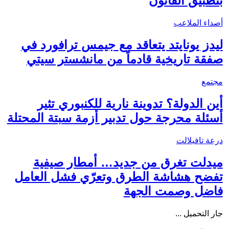
بتطبيق القانون
أصداء الملاعب
ليدز يونايتد يتعاقد مع جيمس ترافورد في
صفقة تاريخية قادماً من مانشستر سيتي
مجتمع
أين الدولة؟ تدوينة نارية للكنبوري تثير
أسئلة محرجة حول تدبير أزمة سبتة المحتلة
درعة تافيلالت
ميدلت تغرق من جديد… أمطار صيفية
تفضح هشاشة الطرق وتعرّي فشل العامل
فاضل وصمت الجهة
جار التحميل ...