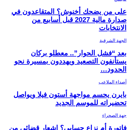
على من يضحك أخنوش؟ المتقاعدون في
صدارة مالية 2027 قبل أسابيع من
الانتخابات
الجهة الشرقية
بعد “فشل الحوار”.. معطلو بركان
يستأنفون التصعيد ويهددون بمسيرة نحو
الحدود…
أصداء الملاعب
بايرن يحسم مواجهة أستون فيلا ويواصل
تحضيراته للموسم الجديد
جهة الصحراء
فاتورة أم نزاع حسابي؟ إشعار قضائي من