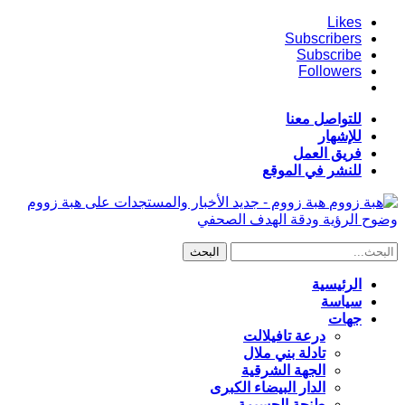
Likes
Subscribers
Subscribe
Followers
للتواصل معنا
للإشهار
فريق العمل
للنشر في الموقع
هبة زووم - جديد الأخبار والمستجدات على هبة زووم
وضوح الرؤية ودقة الهدف الصحفي
الرئيسية
سياسة
جهات
درعة تافيلالت
تادلة بني ملال
الجهة الشرقية
الدار البيضاء الكبرى
طنجة الحسيمة