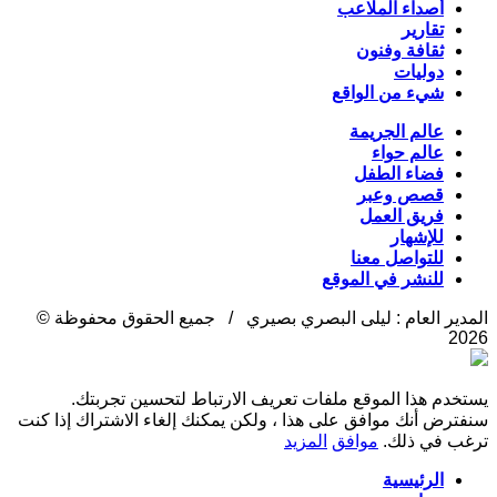
أصداء الملاعب
تقارير
ثقافة وفنون
دوليات
شيء من الواقع
عالم الجريمة
عالم حواء
فضاء الطفل
قصص وعبر
فريق العمل
للإشهار
للتواصل معنا
للنشر في الموقع
المدير العام : ليلى البصري بصيري / جميع الحقوق محفوظة ©
2026
يستخدم هذا الموقع ملفات تعريف الارتباط لتحسين تجربتك.
سنفترض أنك موافق على هذا ، ولكن يمكنك إلغاء الاشتراك إذا كنت
ترغب في ذلك.
موافق
المزيد
الرئيسية