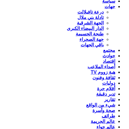
سياسة
جهات
درعة تافيلالت
تادلة بني ملال
الجهة الشرقية
الدار البيضاء الكبرى
طنجة الحسيمة
جهة الصحراء
باقي الجهات
مجتمع
حوادث
اقتصاد
أصداء الملاعب
هبة زووم TV
ثقافة وفنون
دوليات
أقلام حرة
تدبر دقيقة
تقارير
شيء من الواقع
صحة وأسرة
طرائف
عالم الجريمة
عالم حواء