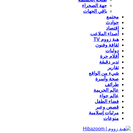
جهة الصحراء
باقي الجهات
مجتمع
حوادث
اقتصاد
أصداء الملاعب
هبة زووم TV
ثقافة وفنون
دوليات
أقلام حرة
تدبر دقيقة
تقارير
شيء من الواقع
صحة وأسرة
طرائف
عالم الجريمة
عالم حواء
فضاء الطفل
قصص وعبر
مرئيات إسلامية
منوعات