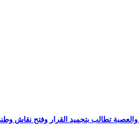
ً والعصبة تطالب بتجميد القرار وفتح نقاش وطن