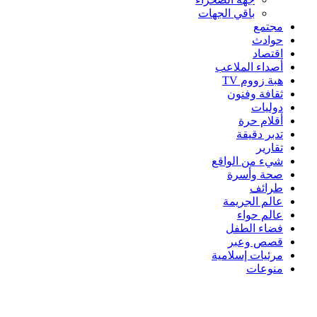
باقي الجهات
مجتمع
حوادث
اقتصاد
أصداء الملاعب
هبة زووم TV
ثقافة وفنون
دوليات
أقلام حرة
تدبر دقيقة
تقارير
شيء من الواقع
صحة وأسرة
طرائف
عالم الجريمة
عالم حواء
فضاء الطفل
قصص وعبر
مرئيات إسلامية
منوعات