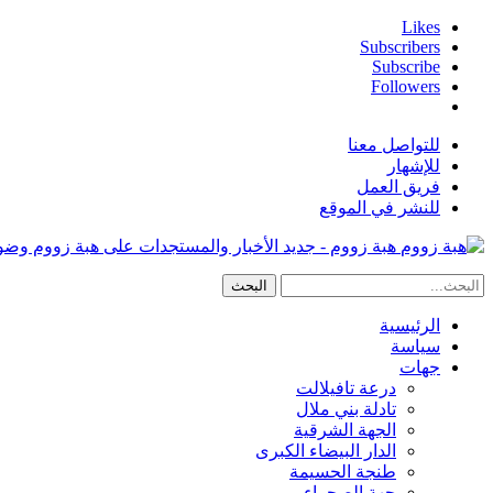
Likes
Subscribers
Subscribe
Followers
للتواصل معنا
للإشهار
فريق العمل
للنشر في الموقع
هبة زووم - جديد الأخبار والمستجدات على هبة زووم وض
الرئيسية
سياسة
جهات
درعة تافيلالت
تادلة بني ملال
الجهة الشرقية
الدار البيضاء الكبرى
طنجة الحسيمة
جهة الصحراء