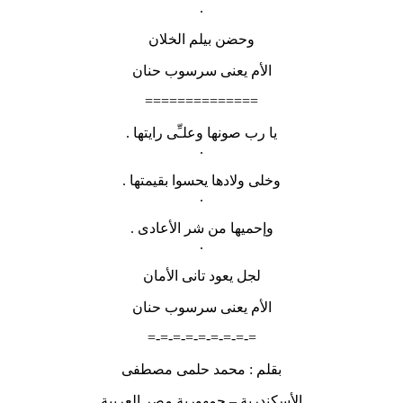
.
وحضن بيلم الخلان
الأم يعنى سرسوب حنان
==============
يا رب صونها وعلـِّى رايتها .
.
وخلى ولادها يحسوا بقيمتها .
.
وإحميها من شر الأعادى .
.
لجل يعود تانى الأمان
الأم يعنى سرسوب حنان
=-=-=-=-=-=-=-=-=
بقلم : محمد حلمى مصطفى
الأسكندرية – جمهورية مصر العربية