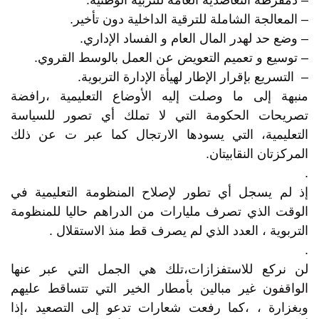
– دمقرطة التعاضدية العامة للتربية الوطنية.
– المعالجة الشاملة للترقية الداخلية دون تأخير.
– وضع حد لهدر المال العام و الفساد الإداري.
– توسيع و تعميم التعويض عن العمل بالوسط القروي.
– التسريع بإقرار الإطار لهيأة الإدارة التربوية.
منبهة إلى ما وصلت إليه الأوضاع التعليمية ،رافضة
تصريحات الحكومة التي لا تملك أي تصور للسياسة
التعليمية، التي يسودها الارتجال كما عبر ت عن ذلك
المركزتان النقابيتان.
.
إذ لم يسجل أي تطور لإصلاح المنظومة التعليمية في
الوقت الذي تصرف مليارات من الدراهم حاليا للمنظومة
التربوية ، العدد الذي لم يصرف قط منذ الاستقلال .
.
لن نركع للاستفزازات،تلك هي الجمل التي عبر عنها
الواقفون غير مبالين بأمطار الخير التي تتساقط عليهم
وبغزارة ، ،كما رفعت شعارات تدعو إلى التصعيد ،إذا