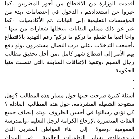
أقدمت الوزارة من الاقتطاع من أجور المضربين ،كما
عبروا عن استعدادهم ، الدخول في إعتصامات ،بدء من
المؤسسات التعليمية ،إلى النيابات ،ثم الأكاديميات ،كما
عبر عن ذلك ممثلي النقابات ،تتخللها شعارات من بينها ”
واخا اتعيا ما تقطع ما نركع ما نركع” رغم التهديد بالاقتطاع
،أجمعت التدخلات ،على درب النضال مستمرون ،ولو دفع
بهم الأمر إلى اقتطاع شهر كامل ،من أجل تحقيق مطالب
رجال التعليم ،وتنفيذ الإتفاقات السابقة ،التي تنصلت منها
الحكومة.
.
.
أسئلة كثيرة طرحت حينها حول مسار هذه المطالب ؟وهل
ستتوحد الشغيلة المشرذمة، حول هذه المطالب العادلة ؟
كي تؤدي رسالتها في أحسن الظروف ،ويتم إنصاف جميع
الفئات المتضررة ،لإرجاع الكرامة لرجل التعليم ،والمدرسة
العمومية ،وصولا إلى بناء المواطن المغربي الذي
نريده،والذي يساير التطورات العالمية في الميدان