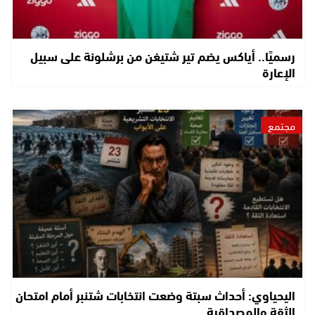
رسميًا.. أياكس يضم تير شتيغن من برشلونة على سبيل
الإعارة
مجتمع
اليحياوي: أحداث سبتة وضعت انتخابات شتنبر أمام امتحان
الثقة والمصداقية