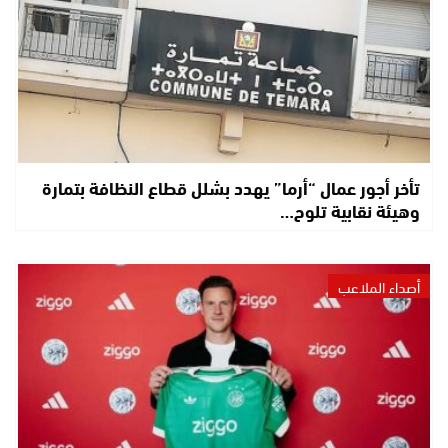
تأخر أجور عمال “أرما” يهدد بشلل قطاع النظافة بتمارة
وهيئة نقابية تلوح…
أصداء الملاعب