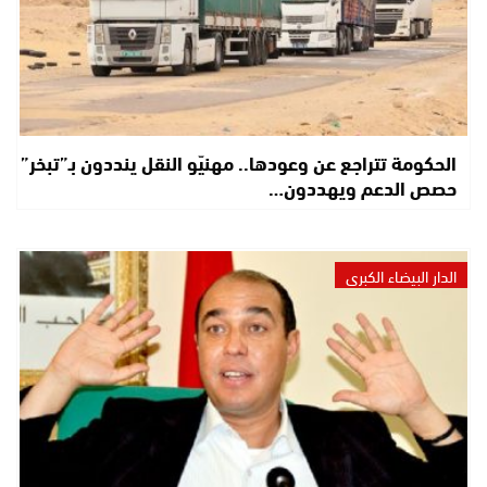
الحكومة تتراجع عن وعودها.. مهنيّو النقل ينددون بـ”تبخر”
حصص الدعم ويهددون…
الدار البيضاء الكبرى