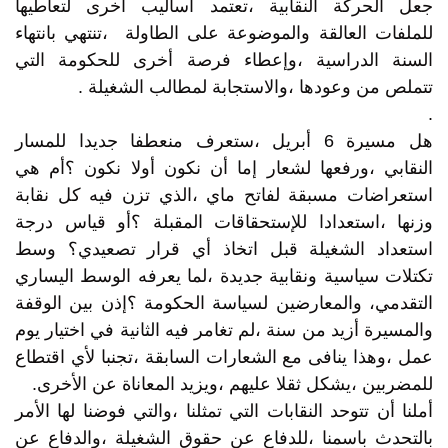
جعل الحركة النقابية ،تعتمد أساليب أخرى لتعاطيها
للملفات العالقة والموضوعة على الطاولة ،تنتهي بانتهاء
السنة الدراسية ،وإعطاء فرصة أخرى للحكومة التي
تتملص من وعودها ،والاستجابة لمطالب الشغيلة .
.
هل مسيرة 6 أبريل ،ستعرف منعطفا جديدا للمسار
النقابي ،ورفعها لشعار إما أن نكون أولا نكون ؟أم هي
استعراضات مسبقة لفاتح ماي ،الذي تزن فيه كل نقابة
وزنها ،استعدادا للإستحقاقات المقبلة ؟أو قياس درجة
استعداد الشغيلة قبل اتخاذ أي قرار تصعيدي؟ وسط
تكتلات سياسية ونقابية جديدة ،لما يعرفه الوسط اليساري
التقدمي، والمعارضين لسياسة الحكومة ؟إذن بين الوقفة
والمسيرة أزيد من سنة ،لم تغامر فيه الثانية في اختيار يوم
عمل ،وهذا ينافى مع الشعارات السابقة ،تجنبا لأي اقتطاع
للمضربين ،يشكل ثقلا عليهم ،ويزيد المعاناة عن الأخرى.
أملنا أن تتوحد النقابات التي تمثلنا ،والتي فوضنا لها الأمر
بالتحدث باسمنا ،للدفاع عن حقوق الشغيلة ،والدفاع عن