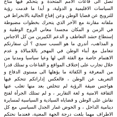
تصل الى قاعات الأمم المتحدة و يتحكم فيها مناخ
السياسات الاقليمية و الدولية، و أبدا ما قدمت رؤية
للترويج عن قضايا الوطن وعن إقناع الجالية بالانخراط في
ملفاته مقارنة مع الآخر الذي يتحرك بخطوات مضبوطة
في الزمن و المكان مجسدا معاني الروح الوطنية و
إستطاع حشد التعاطف و الدعم الكبيرين من كل الاجناس
و المذاهب، أتدري ما هو السبب سيدي ؟ أن سفارتكم
تتعامل مع أبناء الوطن في المهجر باللامبالاة و عدم
الاهتمام خاصة مع الفئة التي لها وعيا سياسيا ومدنيا من
خلال تجارب على إختلاف المواقع و القناعات و تمتلك قدرا
من المعرفة و الكفائة ما يؤهلها الى مستوى الدفاع و
التعريف عن الوطن ، فالعكس إداراتكم تتحكم فيها
هواجس ضيقة الرؤية لم تتخلص بعد منها تغلب عنها
الثقافة الامنية و لغة التقارير ، و لم تمتلك الجرأة لفتح
نقاش على الوطن و قضاياه السيادية و السياسية لمسايرة
دينامية الداخل ، و الخوض غمار الجدل السياسي مع كل
الاطراف مهما بلغت درجة الجهة المعنية، فعندما نحتكم