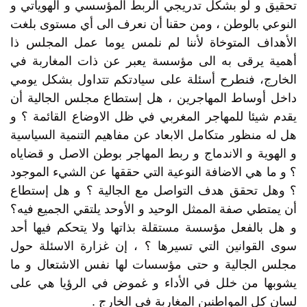
تحقيق و لو بشكل تدريجي الربط المؤسسي و الهوياتي و
النوعي بالوطن ، ومن حقنا أن نعرف الى أي مستوى بلغت
الأهداف المتوخاة لأننا لم نلمس يوما عمل المجلس ذا
أهمية يرقى به الى مؤسسة يعبر عن ذات المغاربة في
الخارج، فنطرح أسئلة على سيادتكم تتداول بشكل يومي
داخل أوساط المهاجرين ، هل إستطاع مجلس الجالية أن
يقدم شيئا للمهاجر المغربي في ظل الاوضاع القائمة ؟ و
هل له منظور متكامل الابعاد عن مفاهيم التنمية السياسية
و الهوية و الاندماج و ربط المهاجر بوطن الاصل و قضاياه
؟ و ما هي الاضافة النوعية التي حققها عن الشيء الموجود
؟ وهل تحقق هدف التواصل مع الجالية ؟ و هل إستطاع
أن يمتطي صفة الممثل الوحيد و الأوحد يلتقي الجميع فيه؟
و هل بالفعل مؤسسة مستقلة بذاتها ولا يتحكم فيها أحد
سوى القوانين التي تسيرها ؟ ، إن غزارة الاسئلة حول
مجلس الجالية و حتى مؤسسات لها نفس الاشتعال و ما
يشوبها من خلل في الأداء و غموض في الرؤيا هي على
لسان كل المواطنين المغاربة في الخارج .