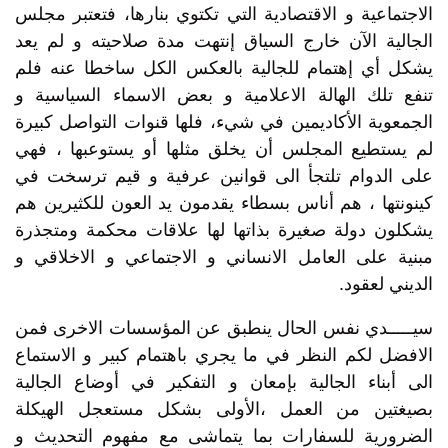
الاجتماعية و الاقتصادية التي تكتوي بنارها، فتعتبر مجلس
الجالية الآن خارج السياق إنتهت مدة صلاحيته و لم يعد
يشكل أي إهتمام للجالية بالعكس الكل ساخطا عنه فلم
تنفع تلك الهالة الاعلامية و بعض الاسماء السياسية و
الجمعوية الأكاديمين في شيء، فلها قنوات التواصل كبيرة
لم يستطيع المجلس أن يخلق مثلها أو يستوعبها ، فهي
على الدوام تلتجأ الى قوانين عرفية و قيم ترسخت في
كينونتها ، هم أناس بسطاء يقدمون يد العون للكثيرين هم
يشكلون دولة صغيرة بذاتها لها علاقات محكمة ومتجذرة
مبنية على العامل الانساني و الاجتماعي و الاخلاقي و
الديني لعقود.
سيـــــدي نفس الحال ينطبق عن المؤسسات الاخرى فمن
الافضل لكم النظر في ما يجري باهتمام كبير و الاستماع
الى أبناء الجالية بإمعان و التفكير في أوضاع الجالية
بصيغتين من العمل ،الأولى بشكل مستعجل الهيكلة
الضرورية للسفارات بما يتماشى مع مفهوم التحديث و