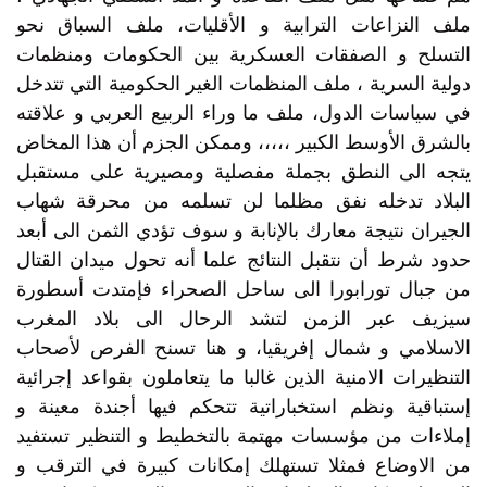
ملف النزاعات الترابية و الأقليات، ملف السباق نحو
التسلح و الصفقات العسكرية بين الحكومات ومنظمات
دولية السرية ، ملف المنظمات الغير الحكومية التي تتدخل
في سياسات الدول، ملف ما وراء الربيع العربي و علاقته
بالشرق الأوسط الكبير ،،،،، وممكن الجزم أن هذا المخاض
يتجه الى النطق بجملة مفصلية ومصيرية على مستقبل
البلاد تدخله نفق مظلما لن تسلمه من محرقة شهاب
الجيران نتيجة معارك بالإنابة و سوف تؤدي الثمن الى أبعد
حدود شرط أن نتقبل النتائج علما أنه تحول ميدان القتال
من جبال تورابورا الى ساحل الصحراء فإمتدت أسطورة
سيزيف عبر الزمن لتشد الرحال الى بلاد المغرب
الاسلامي و شمال إفريقيا، و هنا تسنح الفرص لأصحاب
التنظيرات الامنية الذين غالبا ما يتعاملون بقواعد إجرائية
إستباقية ونظم استخباراتية تتحكم فيها أجندة معينة و
إملاءات من مؤسسات مهتمة بالتخطيط و التنظير تستفيد
من الاوضاع فمثلا تستهلك إمكانات كبيرة في الترقب و