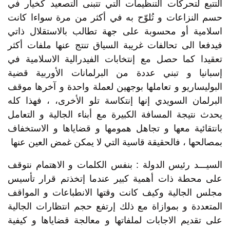
التتبع لتحركات التنظيمات التي تتبنى التصعيد كخيار في
حسم النزاعات و تُلوّح به في أكثر من مرة سواءا كانت
اسلامية أو محسوبة على جهة تطالب بالاستقلال ذاتي
فيدفعا الى تحالفات غريبة السياق تنتج عنها ملفات أكثر
تعقيدا كما حصل مع إنتخابات الفيدرالية الاسلامية في
إسبانيا و تبني عددة من البرلمانات الأوربية قضية
البوليساريو و تعاملها بوجهين لعملة واحدة و آخرها موقف
البرلمان السويدي إنها إنتكاسة تلو الأخرى، ، فهذا كله
يحدث نتيجة المسافة الكبيرة مع أبناء الجالية و التعامل
بانتقائية معها و تجاهل همومها و قضاياها و الاستخفاف
بمصالحها ، فالحقيقة قاسية التي لا يمكن غمض العين عنها
السيـــد رئيس الدولة : بنفس الكلمات و الاهتمام نتوقف
على محطة ذات أهمية كبير عندما إتخذتم قرار تأسيس
مجلس الجالية وكيف كانت وقتها الانطباعات و المواقف
المتعددة و بموازاة مع ذلك إرتفع حجم انتظارات الجالية
على تقديم الاجابات لملفاتها و معالجة قضاياها و كيفية