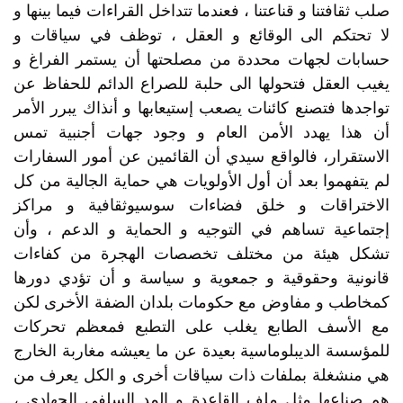
صلب ثقافتنا و قناعتنا ، فعندما تتداخل القراءات فيما بينها و
لا تحتكم الى الوقائع و العقل ، توظف في سياقات و
حسابات لجهات محددة من مصلحتها أن يستمر الفراغ و
يغيب العقل فتحولها الى حلبة للصراع الدائم للحفاظ عن
تواجدها فتصنع كائنات يصعب إستيعابها و أنذاك يبرر الأمر
أن هذا يهدد الأمن العام و وجود جهات أجنبية تمس
الاستقرار، فالواقع سيدي أن القائمين عن أمور السفارات
لم يتفهموا بعد أن أول الأولويات هي حماية الجالية من كل
الاختراقات و خلق فضاءات سوسيوثقافية و مراكز
إجتماعية تساهم في التوجيه و الحماية و الدعم ، وأن
تشكل هيئة من مختلف تخصصات الهجرة من كفاءات
قانونية وحقوقية و جمعوية و سياسة و أن تؤدي دورها
كمخاطب و مفاوض مع حكومات بلدان الضفة الأخرى لكن
مع الأسف الطابع يغلب على التطبع فمعظم تحركات
للمؤسسة الديبلوماسية بعيدة عن ما يعيشه مغاربة الخارج
هي منشغلة بملفات ذات سياقات أخرى و الكل يعرف من
هم صناعها مثل ملف القاعدة و المد السلفي الجهادي ،