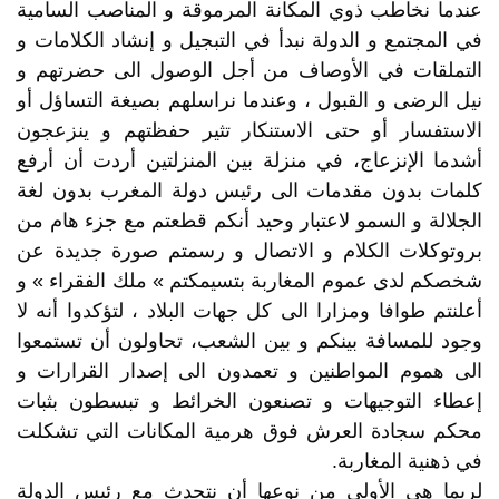
عندما نخاطب ذوي المكانة المرموقة و المناصب السامية
في المجتمع و الدولة نبدأ في التبجيل و إنشاد الكلامات و
التملقات في الأوصاف من أجل الوصول الى حضرتهم و
نيل الرضى و القبول ، وعندما نراسلهم بصيغة التساؤل أو
الاستفسار أو حتى الاستنكار تثير حفظتهم و ينزعجون
أشدما الإنزعاج، في منزلة بين المنزلتين أردت أن أرفع
كلمات بدون مقدمات الى رئيس دولة المغرب بدون لغة
الجلالة و السمو لاعتبار وحيد أنكم قطعتم مع جزء هام من
بروتوكلات الكلام و الاتصال و رسمتم صورة جديدة عن
شخصكم لدى عموم المغاربة بتسيمكتم » ملك الفقراء » و
أعلنتم طوافا ومزارا الى كل جهات البلاد ، لتؤكدوا أنه لا
وجود للمسافة بينكم و بين الشعب، تحاولون أن تستمعوا
الى هموم المواطنين و تعمدون الى إصدار القرارات و
إعطاء التوجيهات و تصنعون الخرائط و تبسطون بثبات
محكم سجادة العرش فوق هرمية المكانات التي تشكلت
في ذهنية المغاربة.
لربما هي الأولى من نوعها أن نتحدث مع رئيس الدولة