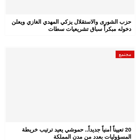
حزب الشورى والاستقلال يزكي المهدي الغازي ويعلن
دخوله مبكراً سباق تشريعيات سطات
مجتمع
20 تعييناً أمنياً جديداً.. حموشي يعيد ترتيب خريطة
المسؤوليات بعدد من مدن المملكة