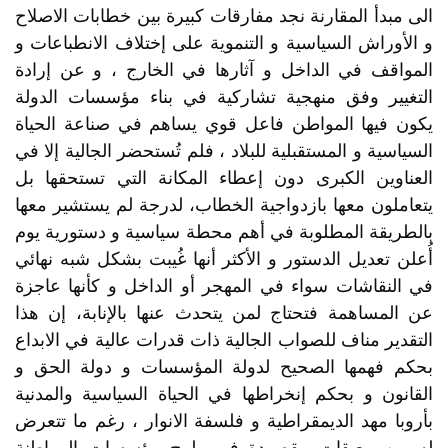
الى مبدأ المقارنة نجد مفارقات كبيرة بين خطابات الاصلاح
و الأوراش السياسية و التنموية على إختلاف الانطباعات و
المواقف في الداخل و آثارها في الخارج ، و عن إرادة
التغيير وفق منهجية تشاركية في بناء مؤسسات الدولة
يكون فيها المواطن فاعل قوي يساهم في صناعة الحياة
السياسية و المستقبلية للبلاد ، فلم تُستحضر الجالية إلا في
العناوين الكبرى دون إعطاء المكانة التي تستحقها بل
يتعاملون معها بازدواجية الخطاب، لدرجة لم يستشير معها
بالطريقة المطلوبة في أهم محطة سياسية و دستورية يوم
أُعلن تعديل الدستور و الأكثر أنها غُيبت بشكل شبه نهائي
في النقاشات سواء في المهجر أو الداخل و كأنها عاجزة
عن المساهمة فتحتاج لمن يتحدث عنها بالإنابة، إن هذا
التقدير مناف للصواب الجالية ذات قدرات عالية في الابداع
بحكم فهمها الصحيح لدولة المؤسسات و دولة الحق و
القانون و بحكم إنخراطها في الحياة السياسية والمدنية
بأروبا مهد الديمقراطية و فلسفة الانوار ، رغم ما تتعرض
له من معيقات مقصودة في ولوج مؤسسات المواطنة