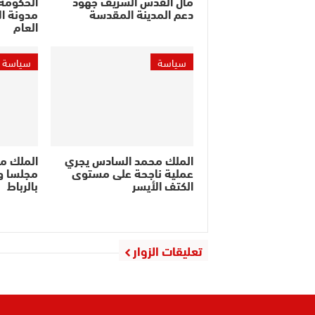
مال القدس الشريف جهود
الحكومة 
دعم المدينة المقدسة
مدونة ال
العام
سياسة
سياسة
الملك محمد السادس يجري
الملك م
عملية ناجحة على مستوى
مجلسا وز
الكتف الأيسر
بالرباط
تعليقات الزوار