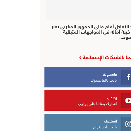
التعادل أمام مالي الجمهور المغربي يعبر
خيبة آماله في المواجهات المتبقية
سود…
عنا بالشبكات الإجتماعية
فايسبوك
تابعنا بالفايسبوك
يوتوب
اشترك بقناتنا على يوتوب
انستغرام
تابعنا بانستغرام