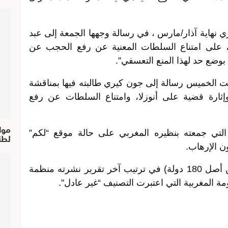
ري نهاية آذار/مارس ، في رسالة وجهها الجمعة إلى عبد
ة، على امتناع السلطات المعنية عن رفع الحجب عن
بوضع حد لهذا المنع التعسفي”.
 الخميس رسالة إلى جون كيري طالبته فيها بمناقشة
إثارة قضية على أنوزلا، وامتناع السلطات عن رفع
موا
التي جمعته بنظيره المغربي على حالة موقع “لكم”
لطن
ون الإرهاب.
وتحتل المملكة المغربية المرتبة 136 (من أصل 180 دولة) في ترتيب آخر تقرير نشرته منظمة
مة المغربية التي اعتبرت التصنيف “غير عادل”.