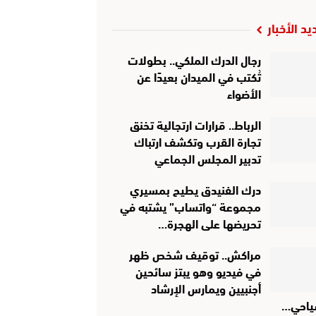
يد الأخبار
رجال الدرك الملكي.. بطولات
تُكتب في الميدان بعيدًا عن
الأضواء
الرباط.. قرارات ارتجالية تخنق
تجارة القرب وتكشف ارتباك
تدبير المجلس الجماعي
درك الفنيدق يطيح بمسيري
مجموعة “واتساب” يشتبه في
تحريضها على الهجرة…
مراكش.. توقيف شخص ظهر
في فيديو وهو يبتز سائحين
أجنبيين ويمارس الإرشاد
ياحي…