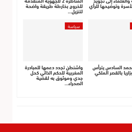
والعلماء إلى تجويد
المناظرة 2 للجهوية المتقدمة
أسرة وتوضيحها للرأي
للخروج بخارطة طريقة واضحة
لتنزيل…
سياسة
حمد السادس يترأس
واشنطن تجدد دعمها للمبادرة
اريا بالقصر الملكي
المغربية للحكم الذاتي كحل
جدي وموثوق به لقضية
الصحراء…