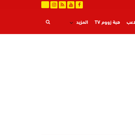
اعب
هبة زووم TV
المزيد