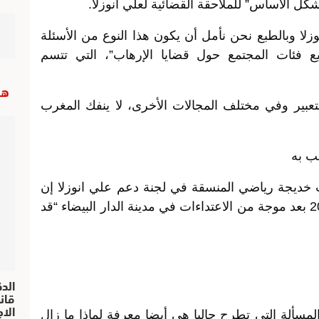
ل الأساس” للملاحقة القضائية لعلي أنوزلا.
نوزلا وبالطبع نحن نأمل أن يكون هذا النوع من الأسئلة
ع فئات المجتمع حول قضايا الإرهاب”، التي تتسم
هب
تعبير وفي مختلف المجالات الأخرى، لا ينفك المغرب
عب به
لت خديجة رياضي المنسقة في لجنة دعم علي انوزلا إن
قانون مكافحة الإرهاب الذي أقر عام 2003 بعد موجة من الاعتداءات في مدينة الدار البيضاء “قد
الد
الا
المسألة التي تطرح حاليا هي أيضا معرفة لماذا ما زال