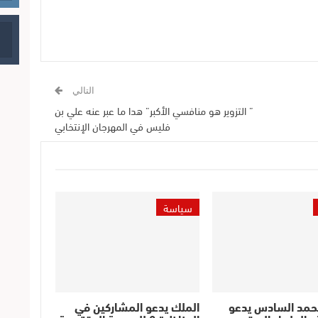
التالي
” التزوير هو منافسي الأكبر” هدا ما عبر عنه علي بن
فليس في المهرجان الإنتخابي
سياسة
حمد السادس يدعو
الملك يدعو المشاركين في