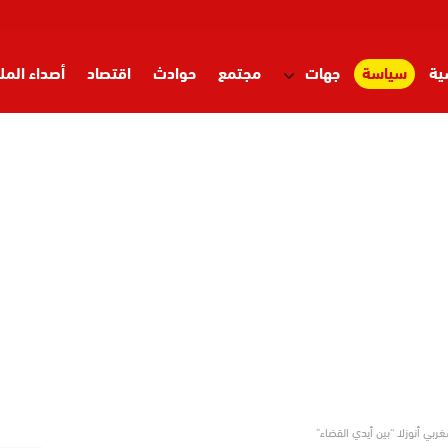
ية
سياسة
جهات
مجتمع
حوادث
اقتصاد
أصداء المل
بي أنوزلا “بين أيدي القضاء”