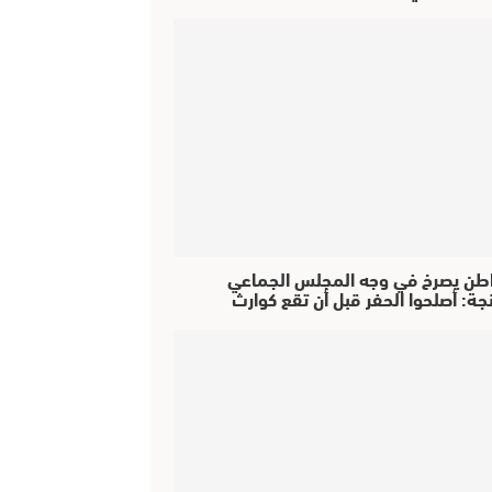
طن يصرخ في وجه المجلس الجماعي
جة: أصلحوا الحفر قبل أن تقع كوارث