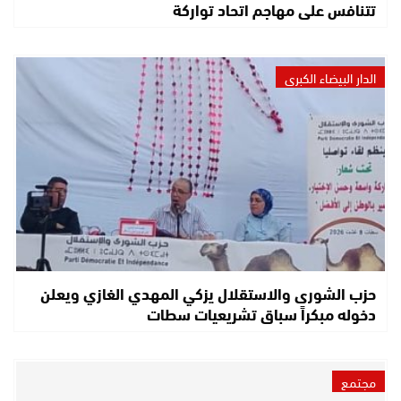
تتنافس على مهاجم اتحاد تواركة
الدار البيضاء الكبرى
حزب الشورى والاستقلال يزكي المهدي الغازي ويعلن
دخوله مبكراً سباق تشريعيات سطات
مجتمع