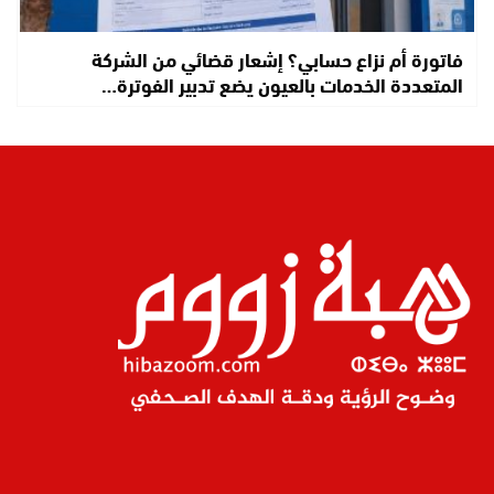
فاتورة أم نزاع حسابي؟ إشعار قضائي من الشركة
المتعددة الخدمات بالعيون يضع تدبير الفوترة…