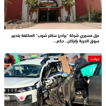
عزل مسيري شركة “برادرز سانتر شوب” المكلفة بتدبير
سوق الحرية بإنزكان.. حكم…
حوادث