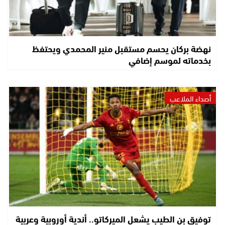
نهضة بركان يحسم مستقبل منير المحمدي ويحتفظ
بخدماته لموسم إضافي
أصداء الملاعب
توفيق بن الطيب يشعل الميركاتو.. أندية أوروبية وعربية