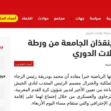
ية
سياسة
جهات
مجتمع
حوادث
اقتصاد
أصداء المل
 ورطة مؤجلات الدوري
قذان الجامعة من ورطة
جد
ات الدوري
أصداء الملاعب
درج
ها الرياضية خبرا مفاده أن محمد بودريقة رئيس الرجاء
الملكية والجنرال مصمم الرئيس المنتدب لنادي الجيش
كي أنقذا الجامعة من ورطة بعد 24 ساعة من تعيين الأخير لتدبير شؤون كرة القدم المغربية،
رجاوي والعسكري من خلال إجتماع لهما على إقامة