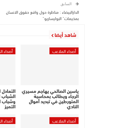
السابق
الدارالبيضاء : مناظرة حول واقع حقوق الانسان
بمخيمات” البوليساريو”
شاهد أيضا
أصداء الملاعب
أصداء ا
ياسين الصالحي يهاجم مسيري
التعادل 
الرجاء ويطالب بمحاسبة
الشباب ا
المتورطين في تبديد أموال
وشباب ا
النادي
التميز
أصداء الملاعب
أصداء ا