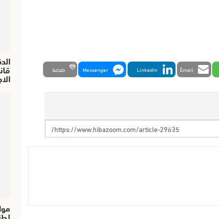
الد
Email
LinkedIn
Messenger
طباعة
الا
موا
لطن