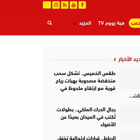
اعب
هبة زووم TV
المزيد
يد الأخبار
طقس الخميس.. تشكل سحب
منخفضة مصحوبة بهبات رياح
قوية مع ارتفاع ملحوظ في
ات…
رجال الدرك الملكي.. بطولات
تُكتب في الميدان بعيدًا عن
الأضواء
الرباط.. قرارات ارتجالية تخنق