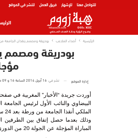
للتواصل معنا
للإشهار
فريق العمل
للنشر في الموقع
الرئيس
الرئيسية
أصداء الملاعب
بودريقة ومصمم ينقذان الجامعة من
بودريقة ومصمم ين
مؤجل
نشر في
16 أبريل 2014 الساعة 16 و 09 دقيقة
إدارة الموقع
أوردت جريدة “الأخبار” المغربية في صفحت
البيضاوي والنائب الأول لرئيس الجامعة 
المل
وذلك بعدما حصل إتفاق بين الطرفين ال
المباراة المؤجلة عن الجولة 20 من الدوري الإحترافي والتي ستقام مساء اليوم الأربعاء.