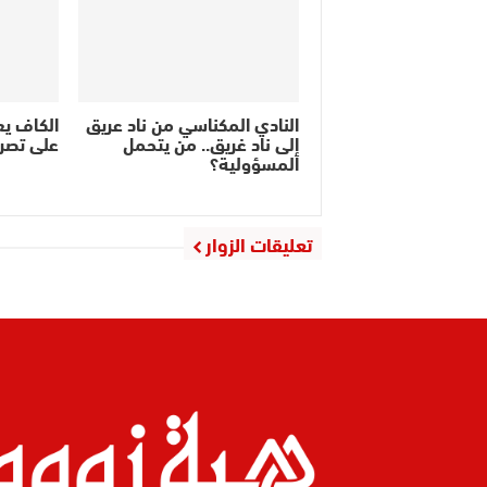
النادي المكناسي من ناد عريق
الكاف ي
إلى ناد غريق.. من يتحمل
على تصر
المسؤولية؟
تعليقات الزوار