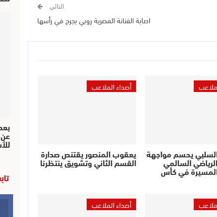
التالي
اصابة الفنانة المصرية روبي بجرح في رأسها
لملاعب
أصداء الملاعب
بعد 
عن 
للأ
السلبي يحسم مواجهة
يعقوب المنصور يقتنص صدارة
لرياضي السالمي
القسم الثاني وتشويق ينتظرنا
لمسيرة في كأس
تاب
لملاعب
أصداء الملاعب