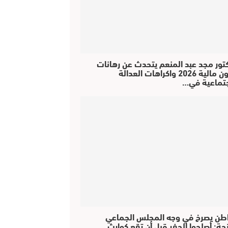
كتور مجد عبد المنعم يتحدث عن رهانات
قانون مالية 2026 واكراهات العدالة
جتماعية في…
طن يصرخ في وجه المجلس الجماعي
جة: أصلحوا الحفر قبل أن تقع كوارث