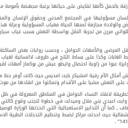
زفة بالحمل كأنها تقايض على حياتها برغبة مجهضة بأمومة مت
 بلسان مسؤوليها في المجتمع المدني وحقوق الإنسان والمتض
 والولادة مجازفة ثمنها الحياة فغياب المسؤولية وعزلة هذه
لواتي مررن من تجربة النقل بواسطة النعش بسبب غياب سيارا
قل المرضى والأمهات الحوامل ، وحسب روايات بعض الساكنة
بات وكذا على بساط الثلج في ظروف لاانسانية لغياب الم
ايزة عبوا من زاوية احنصال وايطو عيش من بوكماز أمهات ل
عش أمثال الأم رقية امشيكر بايت امديس حيث كانت أوفر حظ من
ات على النعش مشيا على الأقدام وتمكنوا من انقادها من موت
كطريقة لانقاد النساء الحوامل في المناطق المعزولة في ظل
ايت اعبدي بني ملال وميدلت في خطوة لتجنب وقوع كالتي و
, كما أن التدابير الاستعجالية التي اتخذتها الوزارة الو
فائية حيث احدتث مراكز لضبط وتنظيم التدخلات الطبية الاس