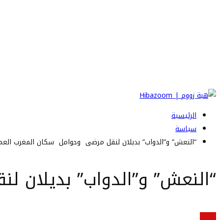
الرئيسية
سياسة
“النعش” و”الدواب” بديلان لنقل مرضى وحوامل سكان المغرب الع
“النعش” و”الدواب” بديلان 
سياسة