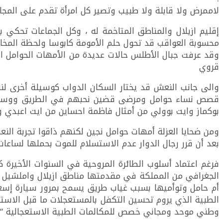
لاممرض ولا قابلة ولا طبيب وتصير كل امرأة تقدم على المجا
إقليم ازيلال والمناطق المتاخمة له ، وكل الجماعات تحكي
محسوبة العواقب قد تحول حلم الأمومة كابوسا ولحظة المخاض
وقد عرفت جبال الأطلس حالات عديدة من الأمهات الحوامل ال
قروي
والى جانب النعش قد يختار السكان الدواب كوسيلة أخرى لن
قصص نساء حوامل ومرضى قضين نحبهم في الطريق ووسط الغا
بوكماز وايت بوولي من أمثال فاظمة احساين من ايت اعبدي و
ومن ضحايا العزلة أمهات حوامل نجين لكنهم ذاقوا تجربة الن
بعد أن قرر رجال الدوار عدم الاستسلام للموت بحملها لساع
فرغم اعتماد أسلوب الطائرة المروحية في السنوات الأخيرة 
الجغرافي من المملكة في مقدمتها مناطق ازيلال واملشيل و
أم حامل وتوأميها بسبب غياب طريق يسمح بمرور سيارة إسعاف 
الطبية الذي يروم تحسين التكفل بالمستعجلات ما قبل الاستش
وطني موحد ومجاني خصص للمكالمات الطبية الاستعجالية “141” .