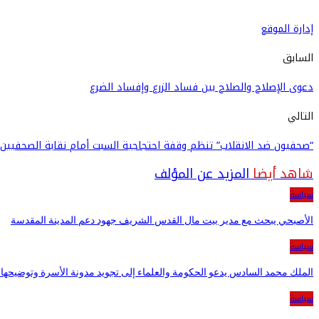
إدارة الموقع
السابق
دعوى الإصلاح والصلاح بين فساد الزرع وإفساد الضرع
التالي
“صحفيون ضد الانقلاب” تنظم وقفة احتجاجية السبت أمام نقابة الصحفيين
شاهد أيضا
المزيد عن المؤلف
سياسة
الأصبحي يبحث مع مدير بيت مال القدس الشريف جهود دعم المدينة المقدسة
سياسة
الملك محمد السادس يدعو الحكومة والعلماء إلى تجويد مدونة الأسرة وتوضيحها ل
سياسة