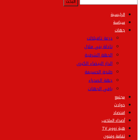
الرئيسية
سياسة
جهات
درعة تافيلالت
تادلة بني ملال
الجهة الشرقية
الدار البيضاء الكبرى
طنجة الحسيمة
جهة الصحراء
باقي الجهات
مجتمع
حوادث
اقتصاد
أصداء الملاعب
هبة زووم TV
ثقافة وفنون