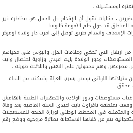
عثرة اومستحيلة .
ررين ، حكايات تقول أن الإقدام عل الحمل هو مخاطرة غير
 المناطق قد حول حلم الأمومة كابوسا .
ت الإسعاف وانعدام طريق توصل إلى اقرب دار ولادة اومركز
 من ازيلال التي تحكي وعلامات الحزن والبؤس على محياهم
ستوصفات ودور الولادة بايت اعبدي وزاوية احنصال وايت
قين مصرعهن وهم محمولين على النعش واللائحة طويلة .
 مثيلاتها اللواتي توفين بسبب العزلة وتمكنت من النجاة
 محقق .
 غياب مستوصفات ودور الولادة والتجهيزات الطبية بالهامش
قعت بمنطقة تافراوت بايت اعبدي السنة الماضية بعد وفاة
صية والمتمثلة في المخطط الوطني لوزارة الصحة للمستعجلات
تعجالية يتم من خلالها الاستعانة بطائرة مروحية ووضع رقم