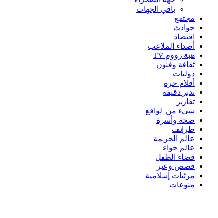
باقي الجهات
مجتمع
حوادث
اقتصاد
أصداء الملاعب
هبة زووم TV
ثقافة وفنون
دوليات
أقلام حرة
تدبر دقيقة
تقارير
شيء من الواقع
صحة وأسرة
طرائف
عالم الجريمة
عالم حواء
فضاء الطفل
قصص وعبر
مرئيات إسلامية
منوعات