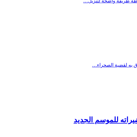
وق به لقضية الصحراء…
راته للموسم الجديد