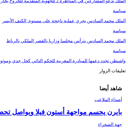
الملك يدعو المشاركين في المناظرة 2 للجهوية المتقدمة للخروج بخارطة طريقة واضحة لتنزيل…
سياسة
الملك محمد السادس يجري عملية ناجحة على مستوى الكتف الأيسر
سياسة
الملك محمد السادس يترأس مجلسا وزاريا بالقصر الملكي بالرباط
سياسة
واشنطن تجدد دعمها للمبادرة المغربية للحكم الذاتي كحل جدي وموث
تعليقات الزوار
شاهد أيضا
أصداء الملاعب
بايرن يحسم مواجهة أستون فيلا ويواصل تحضي
جهة الصحراء