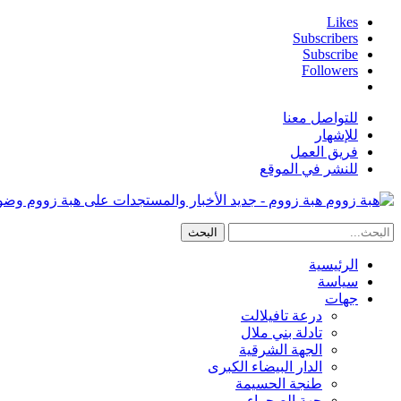
Likes
Subscribers
Subscribe
Followers
للتواصل معنا
للإشهار
فريق العمل
للنشر في الموقع
هبة زووم - جديد الأخبار والمستجدات على هبة زووم وض
الرئيسية
سياسة
جهات
درعة تافيلالت
تادلة بني ملال
الجهة الشرقية
الدار البيضاء الكبرى
طنجة الحسيمة
جهة الصحراء