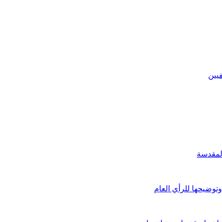
يين
لمقدسة
توضيحها للرأي العام