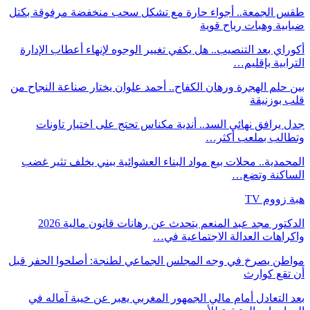
طقس الجمعة.. أجواء حارة مع تشكل سحب منخفضة مرفوقة بكتل
ضبابية وهبات رياح قوية
أكوراي بعد التنصيب.. هل يكفي تغيير الوجوه لإنهاء أعطاب الإدارة
الترابية بإقليم…
بين حلم الهجرة ورهان الكفاح.. أحمد علوان يختار صناعة النجاح من
قلب بوزنيقة
جدل يرافق نهائي السد.. أندية مكناس تحتج على اختيار تاونات
وتطالب بملعب أكثر…
المحمدية.. محلات بيع مواد البناء العشوائية ببني يخلف تثير غضب
الساكنة وتضع…
هبة زووم TV
الدكتور مجد عبد المنعم يتحدث عن رهانات قانون مالية 2026
واكراهات العدالة الاجتماعية في…
مواطن يصرخ في وجه المجلس الجماعي لطنجة: أصلحوا الحفر قبل
أن تقع كوارث
بعد التعادل أمام مالي الجمهور المغربي يعبر عن خيبة آماله في