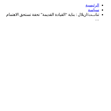
الرئيسية
سياسة
تنانــت/ازيلال : بناية “القيادة القديمة” تحفة تستحق الاهتمام
…