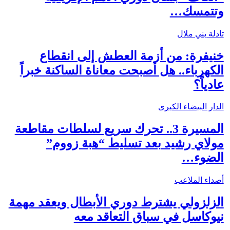
وتتمسك…
تادلة بني ملال
خنيفرة: من أزمة العطش إلى انقطاع
الكهرباء.. هل أصبحت معاناة الساكنة خبراً
عادياً؟
الدار البيضاء الكبرى
المسيرة 3.. تحرك سريع لسلطات مقاطعة
مولاي رشيد بعد تسليط “هبة زووم”
الضوء…
أصداء الملاعب
الزلزولي يشترط دوري الأبطال ويعقد مهمة
نيوكاسل في سباق التعاقد معه