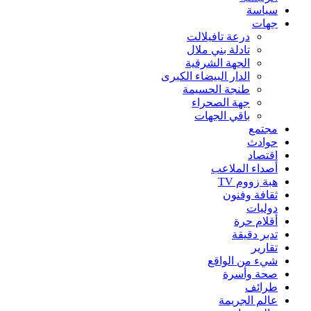
سياسة
جهات
درعة تافيلالت
تادلة بني ملال
الجهة الشرقية
الدار البيضاء الكبرى
طنجة الحسيمة
جهة الصحراء
باقي الجهات
مجتمع
حوادث
اقتصاد
أصداء الملاعب
هبة زووم TV
ثقافة وفنون
دوليات
أقلام حرة
تدبر دقيقة
تقارير
شيء من الواقع
صحة وأسرة
طرائف
عالم الجريمة