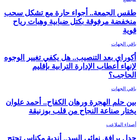
طقس الجمعة.. أجواء حارة مع تشكل سحب
منخفضة مرفوقة بكتل ضبابية وهبات رياح
قوية
باقي الجهات
أكوراي بعد التنصيب.. هل يكفي تغيير الوجوه
لإنهاء أعطاب الإدارة الترابية بإقليم
الحاجب؟
باقي الجهات
بين حلم الهجرة ورهان الكفاح.. أحمد علوان
يختار صناعة النجاح من قلب بوزنيقة
أصداء الملاعب
جدل يرافق نهائي السد.. أندية مكناس تحتج