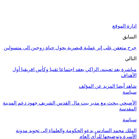
إدارة الموقع
السابق
جرح متعفن على إثر عملية قيصرية يحول حياة زوجين الى متسولين
التالي
مباشرة بعد تعيينه، الزاكي يعقد اجتماعا تقنيا وكأس افريقيا أول
الأهداف
شاهد أيضا
المزيد عن المؤلف
سياسة
الأصبحي يبحث مع مدير بيت مال القدس الشريف جهود دعم المدينة
المقدسة
سياسة
الملك محمد السادس يدعو الحكومة والعلماء إلى تجويد مدونة
الأسرة وتوضيحها للرأي العام