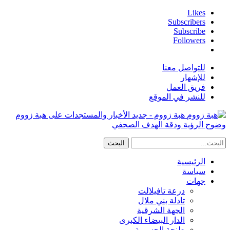
Likes
Subscribers
Subscribe
Followers
للتواصل معنا
للإشهار
فريق العمل
للنشر في الموقع
هبة زووم - جديد الأخبار والمستجدات على هبة زووم
وضوح الرؤية ودقة الهدف الصحفي
الرئيسية
سياسة
جهات
درعة تافيلالت
تادلة بني ملال
الجهة الشرقية
الدار البيضاء الكبرى
طنجة الحسيمة