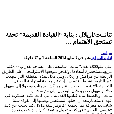
تنانــت/ازيلال : بناية “القيادة القديمة” تحفة
تستحق الاهتمام …
سياسة
إدارة الموقع
نشر في
3 مايو 2014 الساعة 1 و 37 دقيقة
على علو800م تقف” تنانت” شامخة ،على مساحة تقدر ب 300كلم
مربع،مستحضرة أمجادها ،وتفتخر بموقعها الإستراتيجي ،على الطريق
الرابطة بين مراكش وأزيلال ،وبني ملال ،هذه المنطقة التي شهدت
عبر التاريخ، نشاطا اقتصاديا ،إذ تعتبر محطة استراحة للقوافل
التجارية ،الآتية من الجنوب ،عبر مراكش ودمنات ،وصولا إلى سهول
تادلا ،وسهول صفرو ،قبل الوصول إلى مدينة فاس .
تنانت” وبالضبط بناية قيادتها القديمة ،التي كانت تكنه عسكرية في
عهد الاستعمار،بعد أن احتلها المستعمر ،وضمها إلى نفوذه سنة
1916،بعد معركة فم الجمعة 27 نونبر سنة 1912 ،كما تحدث عن ذلك
“عيسى بالعربي” في كتابه “حول هنتيفة” كان ذلك ،تحت قيادة