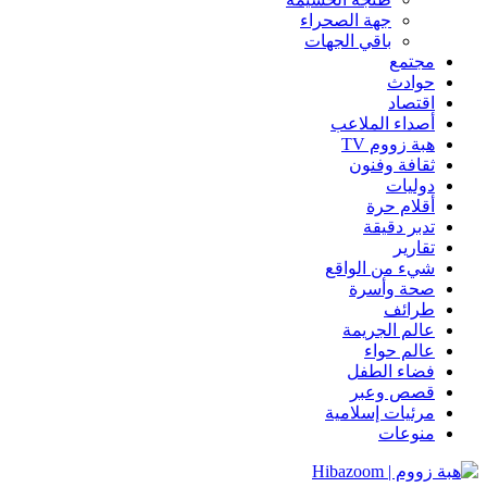
جهة الصحراء
باقي الجهات
مجتمع
حوادث
اقتصاد
أصداء الملاعب
هبة زووم TV
ثقافة وفنون
دوليات
أقلام حرة
تدبر دقيقة
تقارير
شيء من الواقع
صحة وأسرة
طرائف
عالم الجريمة
عالم حواء
فضاء الطفل
قصص وعبر
مرئيات إسلامية
منوعات