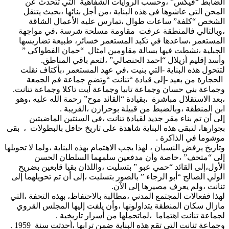
الضابط “فيكس” ،وحسب الروايات الشفاهية التي تتحدث عن
المحن التي عاشوها في هذه البناية ،من أجل بنائها ،بحيث يتنقل
الشخص “كلفة” ساعات طوال ،تمارس عليه الأعمال الشاقة
،وبالتالي فالمنطقة عرفت مقاومة مسلحة شرسة ،في مواجهة
المستعمر ،ساعدها في تكبد المستعمر خسائر، طبيعة تضاريسها
الجبلية ،نشطت فيها بسالة مقاومين امثال “حمان الفطواكي ”
وأسد إقليم أزيلال “احمد الحنصالي” ،لتعم باقي المناطق.
لتتحول هذه البناية -التي بنيت ،في عهد المستعمر ،بأكتاف نقلت
الحجارة من بعيد -إلى قيادة “تنانت “وتضم جماعة فم الجمعة
وجماعة بني حسان وجماعة تابيا وجماعة آيت تاكلا وجماعة تنانت.
،بعد الاستقلال مباشرة ،بقيادة “القائد موح” رحمة الله عليه ،وهو
ابن المنطقة ،وبالضبط من قبيلة بوحرازن ،القريبة .
إلى أن تم بناء مقر جديد لقيادة تنانت ،في السنتين الماضيتين
بجوارها، لتبقى هذه البناية شاهدة على تاريخ حافل بالبطولات ، بقى
موشوما في الذاكرة .
وتاريخ يرفض النسيان ، لهذا يجب الاهتمام بهذه البناية ،ولما لا تحويلها
إلى “متحف” ،خاصة وأن مدفعين سلمهما السلطان الحسن
الأول،إلى القائد “حمي عبو ” بتسليت ،واللذان بقيا قابعين بضريح
الولي الصالح “أبو الرجاء ” بالصور بتسليت ،إلى أن تم تحويلهما إلى
تنانت ،ولم يعرف مصيرها إلى الآن.
لهذا ففعالات المجتمع المدني ،مطالبة بالاحتفاظ، بهذه التحفة ،التي
مازال سكان المنطقة يتداولونها ،وأن يلفت إليها المجلس القروي
لجماعة تنانت اهتماما ،لماتحملها من أسرار تاريخية .
وجماعة تنانت التي تقع هذه البناية ضمن ترابها ،أحدثت سنة 1959 .