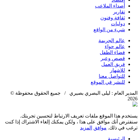
أصداء الملاعب
تقارير
ثقافة وفنون
دوليات
شيء من الواقع
عالم الجريمة
عالم حواء
فضاء الطفل
قصص وعبر
فريق العمل
للإشهار
للتواصل معنا
للنشر في الموقع
المدير العام : ليلى البصري بصيري / جميع الحقوق محفوظة ©
2026
يستخدم هذا الموقع ملفات تعريف الارتباط لتحسين تجربتك.
سنفترض أنك موافق على هذا ، ولكن يمكنك إلغاء الاشتراك إذا كنت
ترغب في ذلك.
موافق
المزيد
الرئيسية