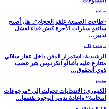
التساؤلات
مجتمع
“طاحت الصمعة علقو الحجام”.. هل أصبح
سائقو سيارات الأجرة كبش فداء لفشل
تدبير…
درعة تافيلالت
الرشيدية: استمرار الدفن داخل عقار سلالي
متنازع عليه بأغبالو أنكردوس يثير غضب
ذوي الحقوق…
مجتمع
الكنبوري: الانتخابات تحولت إلى “مرجوعات
انتخابية” وإعادة تدوير الوجوه نفسها…
الدار البيضاء الكبرى