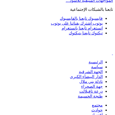
المواجهات المتبقية للأسود…
تابعنا بالشبكات الإجتماعية
فايسبوك
تابعنا بالفايسبوك
يوتوب
اشترك بقناتنا على يوتوب
انستغرام
تابعنا بانستغرام
تيكتوك
تابعنا بتيكتوك
الرئيسية
سياسة
الجهة الشرقية
الدار البيضاء الكبرى
تادلة بني ملال
جهة الصحراء
درعة تافيلالت
طنجة الحسيمة
مجتمع
حوادث
اقتصاد