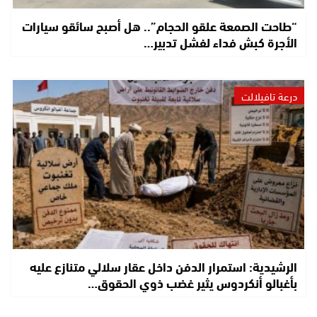
“طاحت الصمعة علقو الحجام”.. هل أصبح سائقو سيارات
الأجرة كبش فداء لفشل تدبير…
درعة تافيلالت
الرشيدية: استمرار الدفن داخل عقار سلالي متنازع عليه
بأغبالو أنكردوس يثير غضب ذوي الحقوق…