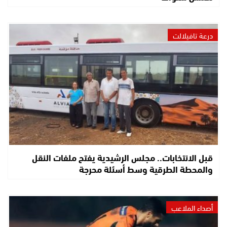
درعة تافيلالت
قبل الانتخابات.. مجلس الرشيدية يفتح ملفات النقل
والمحطة الطرقية وسط أسئلة محرجة
أصداء الملاعب