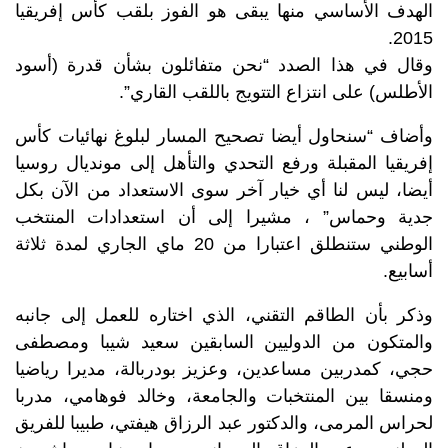
الهدف الأساسي منها يبقى هو الفوز بلقب كأس إفريقيا
2015.
وقال في هذا الصدد “نحن متفائلون بشأن قدرة (أسود
الأطلس) على انتزاع التتويج باللقب القاري”.
وأضاف “سنحاول أيضا تصحيح المسار لبلوغ نهائيات كأس
إفريقيا المقبلة ورفع التحدي والتأهل إلى مونديال روسيا
أيضا، ليس لنا أي خيار آخر سوى الاستعداد من الآن بكل
جدية وحماس” ، مشيرا إلى أن استعدادات المنتخب
الوطني ستنطلق اعتبارا من 20 ماي الجاري لمدة ثلاثة
أسابيع.
وذكر بأن الطاقم التقني، الذي اختاره للعمل إلى جانبه
والمتكون من الدوليين السابقين سعيد شيبا ومصطفى
حجي، كمدربين مساعدين، وعزيز بودربالة، مديرا رياضيا
ومنسقا بين المنتخبات والجامعة، وخالد فوهامي، مدربا
لحراس المرمى، والدكتور عبد الرزاق هيفتي، طبيبا للفريق