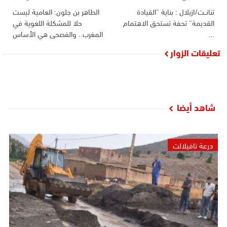
تنانــت/ازيلال : بناية “القيادة
الطاهر بن جلون: العامية ليست
القديمة” تحفة تستحق الاهتمام
حلا للمشكلة اللغوية في
…
المغرب.. والفصحى هي الأساس
تعليقات الزوار
شاهد أيضا
درعة تافيلالت