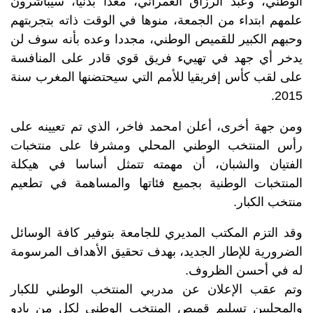
الوطني، وعبد الرزاق العمراني، معدا بدنيا، سيباشرون
علمهم ابتداء من الجمعة، منوها في الوقت ذاته بتجربتهم
وحبهم الكبير للقميص الوطني، مجددا وعده بأنه سوف لن
يدخر أي جهد في تهييء فريق قوي قادر على المنافسة
على لقب كأس إفريقيا للأمم التي سيحتضنها المغرب سنة
2015.
ومن جهة أخرى، أعلن امحمد فاخر، الذي تم تعيينه على
رأس المنتخب الوطني المحلي ومشرفا على منتخبات
الفتيان والشبان، أن مهمته تتمثل أساسا في هيكلة
المنتخبات الوطنية بجميع فئاتها والمساهمة في تطعيم
منتخب الكبار.
وقد التزم المكتب المديري للجامعة بتوفير كافة الوسائل
الضرورية للإطار الجديد، بهدف تحقيق الأهداف المرسومة
له في أحسن الظروف.
وتم عقب الإعلان عن مدربي المنتخب الوطني للكبار
والمحليين تسليم قميص المنتخب الوطني لكل من بادو