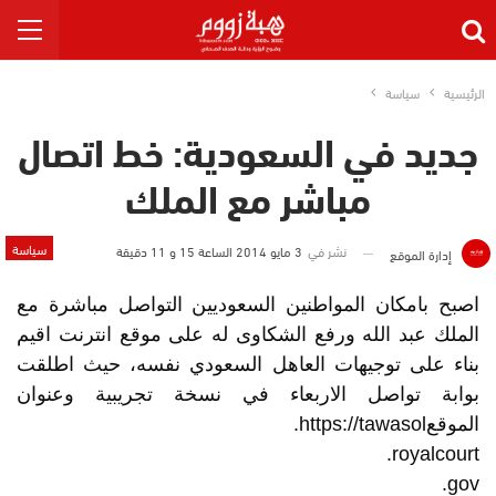
الرئيسية
سياسة
جديد في السعودية: خط اتصال
مباشر مع الملك
سياسة
نشر في
3 مايو 2014 الساعة 15 و 11 دقيقة
إدارة الموقع
اصبح بامكان المواطنين السعوديين التواصل مباشرة مع
الملك عبد الله ورفع الشكاوى له على موقع انترنت اقيم
بناء على توجيهات العاهل السعودي نفسه، حيث اطلقت
بوابة تواصل الاربعاء في نسخة تجريبية وعنوان
الموقعhttps://tawasol.
royalcourt.
gov.