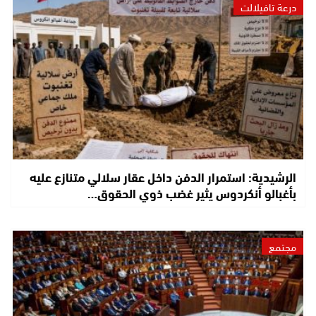
درعة تافيلالت
الرشيدية: استمرار الدفن داخل عقار سلالي متنازع عليه
بأغبالو أنكردوس يثير غضب ذوي الحقوق…
مجتمع