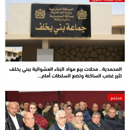
المحمدية.. محلات بيع مواد البناء العشوائية ببني يخلف
تثير غضب الساكنة وتضع السلطات أمام…
مجتمع