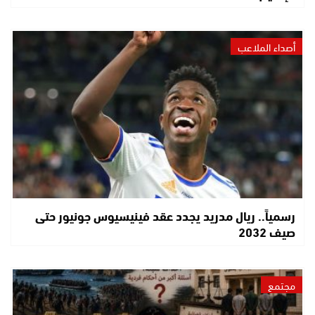
أصداء الملاعب
رسمياً.. ريال مدريد يجدد عقد فينيسيوس جونيور حتى
صيف 2032
مجتمع