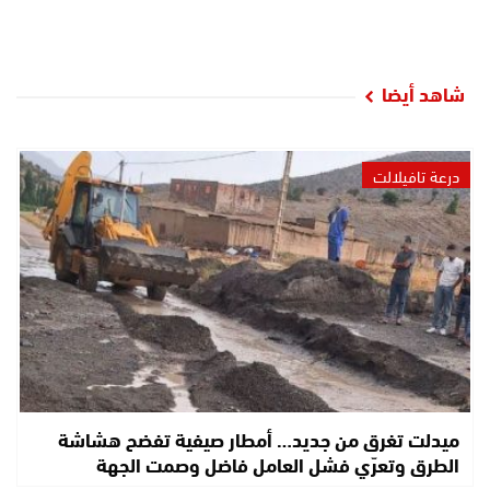
شاهد أيضا
درعة تافيلالت
ميدلت تغرق من جديد… أمطار صيفية تفضح هشاشة
الطرق وتعرّي فشل العامل فاضل وصمت الجهة