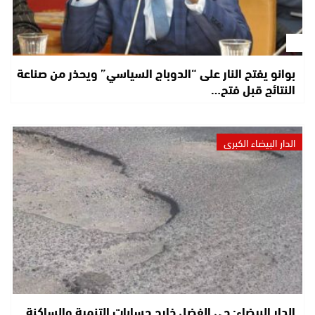
بوانو يفتح النار على “الدوباج السياسي” ويحذر من صناعة
النتائج قبل فتح…
الدار البيضاء الكبرى
الدار البيضاء: حي الفضل خارج حسابات التنمية والساكنة