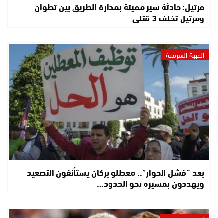
مرتيل: حادثة سير مميتة بمدارة الطريق بين تطوان
ومرتيل تخلف 3 قتلى
الجهة الشرقية
بعد “فشل الحوار”.. معطلو بركان يستأنفون التصعيد
ويهددون بمسيرة نحو الحدود…