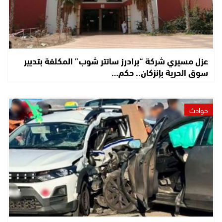
عزل مسيري شركة “برادرز سانتر شوب” المكلفة بتدبير
سوق الحرية بإنزكان.. حكم…
حوادث