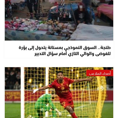
طنجة.. السوق النموذجي بمسنانة يتحول إلى بؤرة
للفوضى والوالي التازي أمام سؤال التدبير
أصداء الملاعب