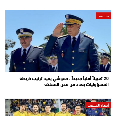
مجتمع
20 تعييناً أمنياً جديداً.. حموشي يعيد ترتيب خريطة
المسؤوليات بعدد من مدن المملكة
أصداء الملاعب