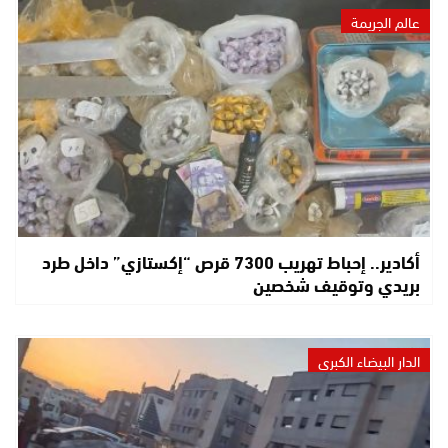
عالم الجريمة
أكادير.. إحباط تهريب 7300 قرص “إكستازي” داخل طرد
بريدي وتوقيف شخصين
الدار البيضاء الكبرى