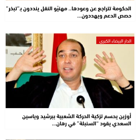
الحكومة تتراجع عن وعودها.. مهنيّو النقل ينددون بـ”تبخر”
حصص الدعم ويهددون…
الدار البيضاء الكبرى
أوزين يحسم تزكية الحركة الشعبية ببرشيد وياسين
السعدي يقود “السنبلة” في رهان…