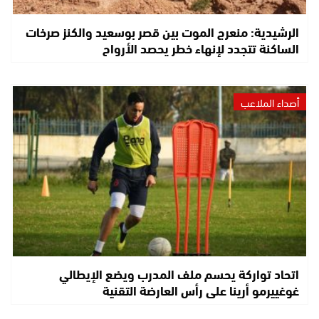
الرشيدية: منعرج الموت بين قصر بوسعيد والكنز صرخات
الساكنة تتجدد لإنهاء خطر يحصد الأرواح
أصداء الملاعب
اتحاد تواركة يحسم ملف المدرب ويضع الإيطالي
غوغييرمو أرينا على رأس العارضة التقنية