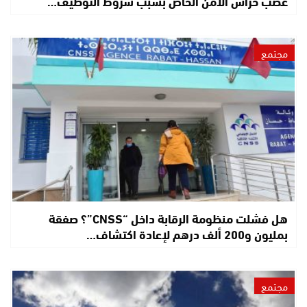
غضب حراس الأمن الخاص بسبب شروط التوظيف…
مجتمع
هل فشلت منظومة الرقابة داخل “CNSS”؟ صفقة
بمليون و200 ألف درهم لإعادة اكتشاف…
مجتمع