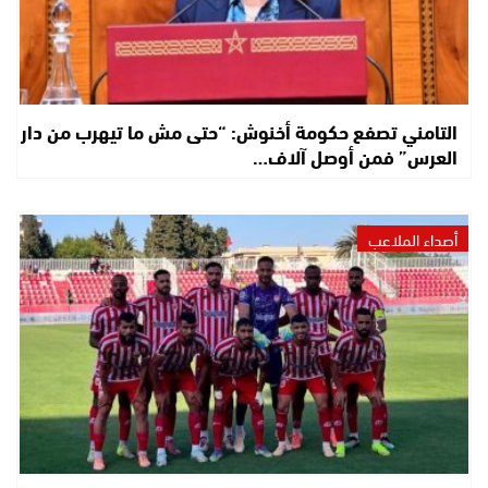
التامني تصفع حكومة أخنوش: “حتى مش ما تيهرب من دار
العرس” فمن أوصل آلاف…
أصداء الملاعب