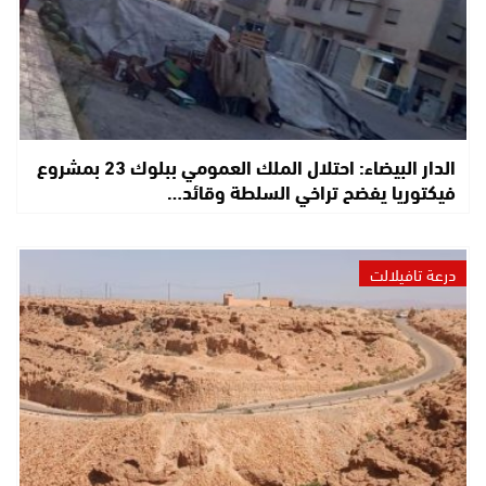
الدار البيضاء: احتلال الملك العمومي ببلوك 23 بمشروع
فيكتوريا يفضح تراخي السلطة وقائد…
درعة تافيلالت