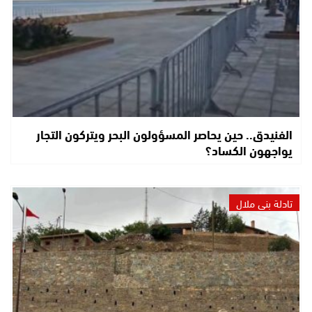
الفنيدق.. حين يحاصر المسؤولون البحر ويتركون التجار
يواجهون الكساد؟
تادلة بني ملال