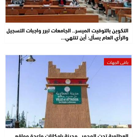
التكوين بالتوقيت الميسر.. الجامعات تبرر واجبات التسجيل
والرأي العام يسأل: أين تنتهي…
باقي الجهات
العطاوية تحت المجهر.. مدينة بإمكانات واعدة وواقع