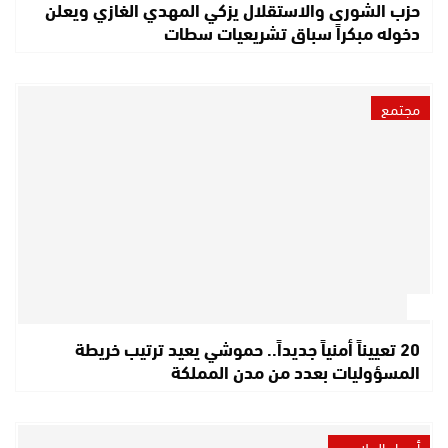
حزب الشورى والاستقلال يزكي المهدي الغازي ويعلن
دخوله مبكراً سباق تشريعيات سطات
مجتمع
20 تعييناً أمنياً جديداً.. حموشي يعيد ترتيب خريطة
المسؤوليات بعدد من مدن المملكة
أصداء الملاعب