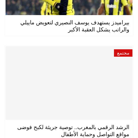
بيراميدز يستهدف يوسف النصيري لتعويض ماييلي
والراتب يشكل العقبة الأكبر
مجتمع
الرشد الرقمي بالمغرب.. توصية جريئة لكبح فوضى
مواقع التواصل وحماية الأطفال