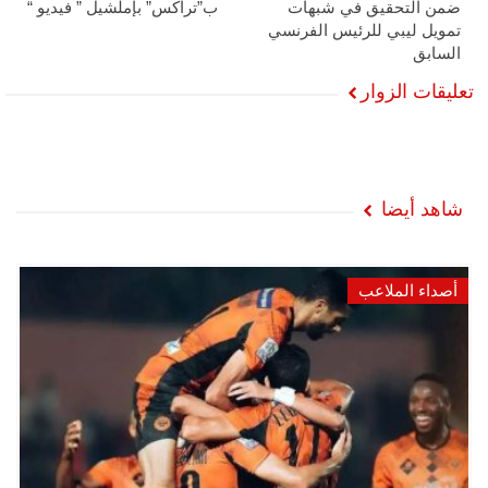
ضمن التحقيق في شبهات
ب”تراكس” بإملشيل ” فيديو “
تمويل ليبي للرئيس الفرنسي
السابق
تعليقات الزوار
شاهد أيضا
أصداء الملاعب