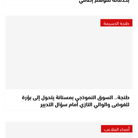
طنجة الحسيمة
طنجة.. السوق النموذجي بمسنانة يتحول إلى بؤرة
للفوضى والوالي التازي أمام سؤال التدبير
أصداء الملاعب