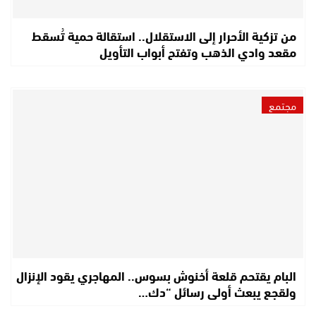
من تزكية الأحرار إلى الاستقلال.. استقالة حمية تُسقط
مقعد وادي الذهب وتفتح أبواب التأويل
مجتمع
البام يقتحم قلعة أخنوش بسوس.. المهاجري يقود الإنزال
ولقجع يبعث أولى رسائل “دك…