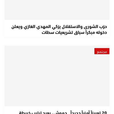
حزب الشورى والاستقلال يزكي المهدي الغازي ويعلن
دخوله مبكراً سباق تشريعيات سطات
مجتمع
20 تعييناً أمنياً جديداً.. حموشي يعيد ترتيب خريطة