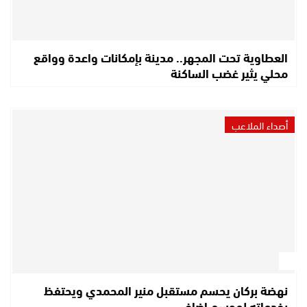
العطاوية تحت المجهر.. مدينة بإمكانات واعدة وواقع
محلي يثير غضب الساكنة
أصداء الملاعب
نهضة بركان يحسم مستقبل منير المحمدي ويحتفظ
بخدماته لموسم إضافي