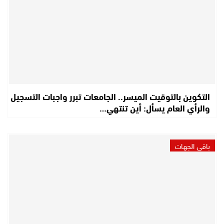
التكوين بالتوقيت الميسر.. الجامعات تبرر واجبات التسجيل
والرأي العام يسأل: أين تنتهي…
باقي الجهات