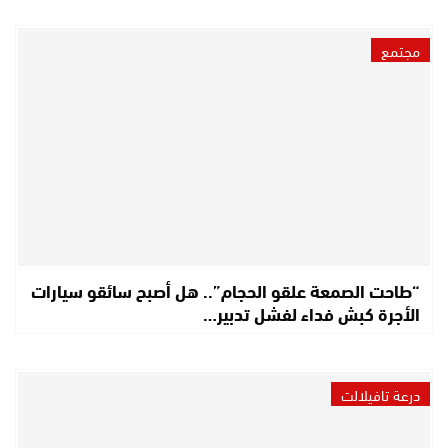
مجتمع
“طاحت الصمعة علقو الحجام”.. هل أصبح سائقو سيارات
الأجرة كبش فداء لفشل تدبير…
درعة تافيلالت