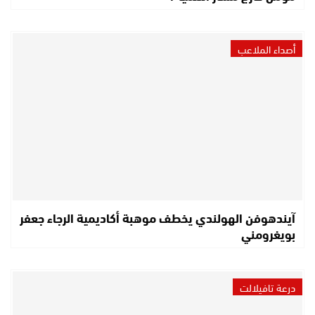
أصداء الملاعب
آيندهوفن الهولندي يخطف موهبة أكاديمية الرجاء جعفر
بويغرومني
درعة تافيلالت