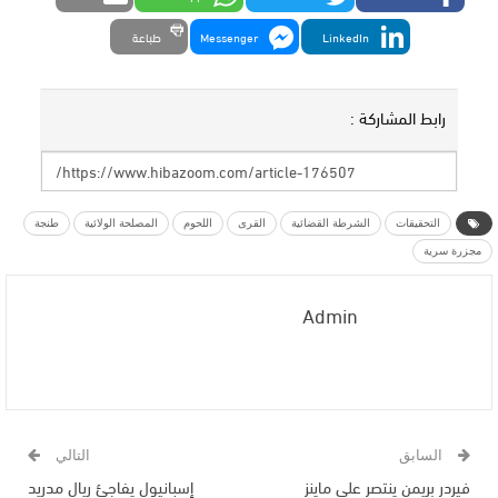
LinkedIn
Messenger
طباعة
رابط المشاركة :
التحقيقات
الشرطة القضائية
القرى
اللحوم
المصلحة الولائية
طنجة
مجزرة سرية
Admin
السابق
التالي
فيردر بريمن ينتصر على ماينز
إسبانيول يفاجئ ريال مدريد