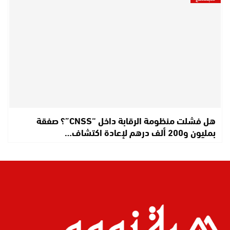
هل فشلت منظومة الرقابة داخل “CNSS”؟ صفقة
بمليون و200 ألف درهم لإعادة اكتشاف…