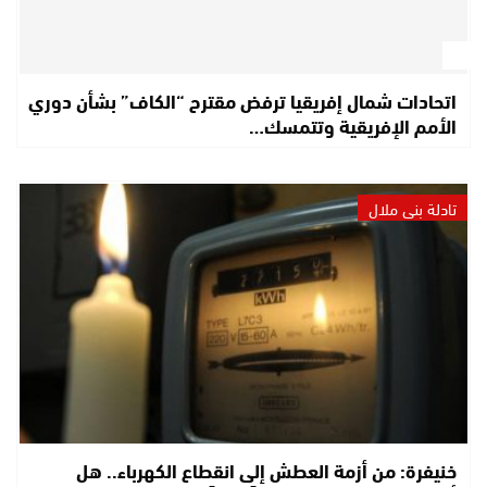
اتحادات شمال إفريقيا ترفض مقترح “الكاف” بشأن دوري
الأمم الإفريقية وتتمسك…
تادلة بني ملال
خنيفرة: من أزمة العطش إلى انقطاع الكهرباء.. هل