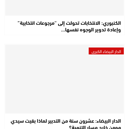
الكنبوري: الانتخابات تحولت إلى “مرجوعات انتخابية”
وإعادة تدوير الوجوه نفسها…
الدار البيضاء الكبرى
الدار البيضاء: عشرون سنة من التدبير لماذا بقيت سيدي
مومن خارج مسار التنمية؟