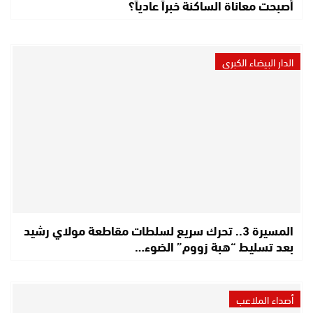
أصبحت معاناة الساكنة خبراً عادياً؟
الدار البيضاء الكبرى
المسيرة 3.. تحرك سريع لسلطات مقاطعة مولاي رشيد
بعد تسليط “هبة زووم” الضوء…
أصداء الملاعب