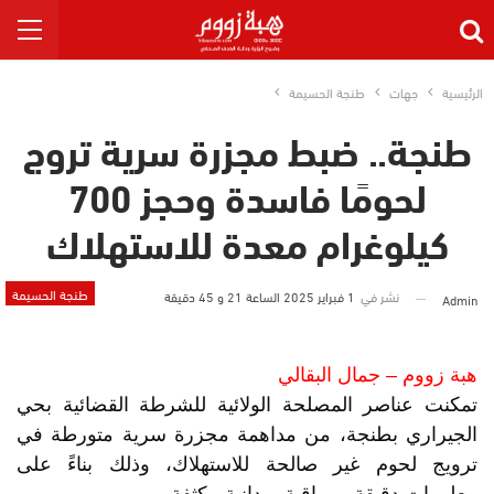
الرئيسية
جهات
طنجة الحسيمة
طنجة.. ضبط مجزرة سرية تروج
لحومًا فاسدة وحجز 700
كيلوغرام معدة للاستهلاك
طنجة الحسيمة
نشر في
1 فبراير 2025 الساعة 21 و 45 دقيقة
Admin
هبة زووم – جمال البقالي
تمكنت عناصر المصلحة الولائية للشرطة القضائية بحي
الجيراري بطنجة، من مداهمة مجزرة سرية متورطة في
ترويج لحوم غير صالحة للاستهلاك، وذلك بناءً على
معلومات دقيقة ومراقبة ميدانية مكثفة.