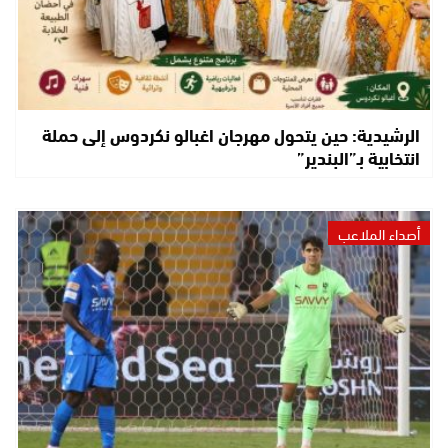
الرشيدية: حين يتحول مهرجان اغبالو نكردوس إلى حملة
انتخابية بـ”البندير”
أصداء الملاعب