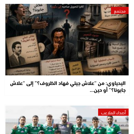
مجتمع
اليحياوي: من “علاش جيتي فهاد الظروف؟” إلى “علاش
جابونا؟” أو حين…
أصداء الملاعب