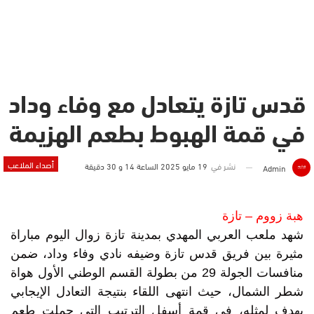
قدس تازة يتعادل مع وفاء وداد
في قمة الهبوط بطعم الهزيمة
أصداء الملاعب
نشر في
19 مايو 2025 الساعة 14 و 30 دقيقة
Admin
هبة زووم – تازة
شهد ملعب العربي المهدي بمدينة تازة زوال اليوم مباراة
مثيرة بين فريق قدس تازة وضيفه نادي وفاء وداد، ضمن
منافسات الجولة 29 من بطولة القسم الوطني الأول هواة
شطر الشمال، حيث انتهى اللقاء بنتيجة التعادل الإيجابي
بهدف لمثله، في قمة أسفل الترتيب التي حملت طعم