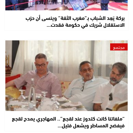
بركة يَعِد الشباب بـ”مغرب الثقة” وينسى أن حزب
الاستقلال شريك في حكومة فقدت…
مجتمع
“ملفاتنا كانت كتدوز عند لقجع”.. المهاجري يمدح لقجع
فيفضح المساطر ويشعل فتيل…