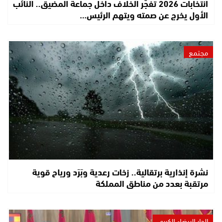
انتخابات 2026 تفجّر الخلاف داخل جماعة المضيق.. النائب
الأول يخرج عن صمته ويتهم الرئيس…
مجتمع
نشرة إنذارية برتقالية.. زخات رعدية وبَرَد ورياح قوية
مرتقبة بعدد من مناطق المملكة
الدار البيضاء الكبرى