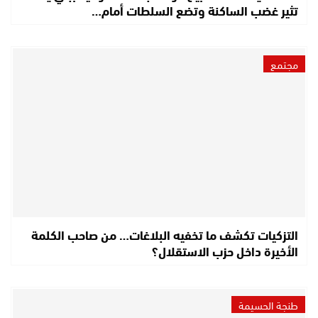
تثير غضب الساكنة وتضع السلطات أمام…
مجتمع
التزكيات تكشف ما تخفيه البلاغات… من صاحب الكلمة
الأخيرة داخل حزب الاستقلال؟
طنجة الحسيمة