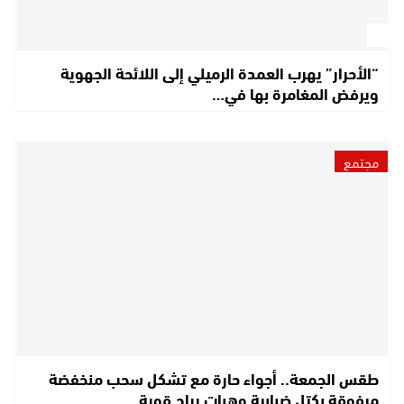
“الأحرار” يهرب العمدة الرميلي إلى اللائحة الجهوية
ويرفض المغامرة بها في…
مجتمع
طقس الجمعة.. أجواء حارة مع تشكل سحب منخفضة
مرفوقة بكتل ضبابية وهبات رياح قوية