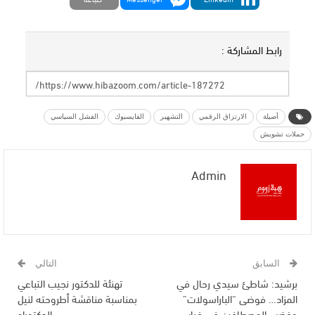
رابط المشاركة :
أصيلة
الارتزاق الرقمي
التشهير
الفايسبوك
الفشل السياسي
حملات تشويش
Admin
السابق
التالي
برشيد: شاطئ سيدي رحال في
تهنئة للدكتور نجيب التباعي
المزاد… فوضى “الباراسولات”
بمناسبة مناقشة أطروحته لنيل
وغضب المصطافين في غياب
الدكتوراه