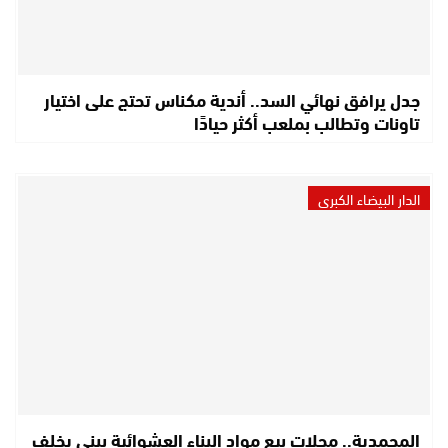
جدل يرافق نهائي السد.. أندية مكناس تحتج على اختيار
تاونات وتطالب بملعب أكثر حيادًا
الدار البيضاء الكبرى
المحمدية.. محلات بيع مواد البناء العشوائية ببني يخلف