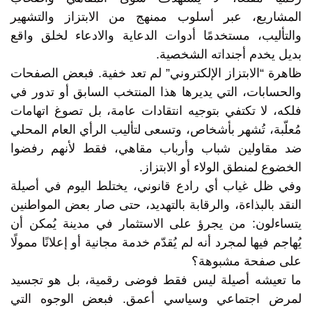
المشاريع، عبر أسلوب ممنهج من الابتزاز والتشهير
والتأليب، مستخدمًا أدوات الدعاية والادعاء لخلق واقع
بديل يخدم أجنداته الشخصية.
ظاهرة “الابتزاز الإلكتروني” لم تعد خفية. فبعض الصفحات
والحسابات، التي يديرها هذا المنتخب السابق أو تدور في
فلكه، لا تكتفي بتوجيه انتقادات عامة، بل تصوغ اتهامات
مُعلّبة، تُشهر بأشخاص، وتسعى لتأليب الرأي العام المحلي
ضد مقاولين شباب وأرباب مقاهي، فقط لأنهم رفضوا
الخضوع لمنطق الولاء أو الابتزاز.
وفي ظل غياب أي رادع قانوني، يختلط اليوم في أصيلة
النقد بالبذاءة، والرقابة بالتهديد، حتى صار بعض المواطنين
يتساءلون: من يجرؤ على الاستثمار في مدينة يُمكن أن
يُهاجم فيها لمجرد أنه لم يُقدّم خدمة مجانية أو إعلانًا ممولًا
على صفحة مشبوهة؟
ما تعيشه أصيلة ليس فقط فوضى رقمية، بل هو تجسيد
لمرض اجتماعي وسياسي أعمق. فبعض الوجوه التي