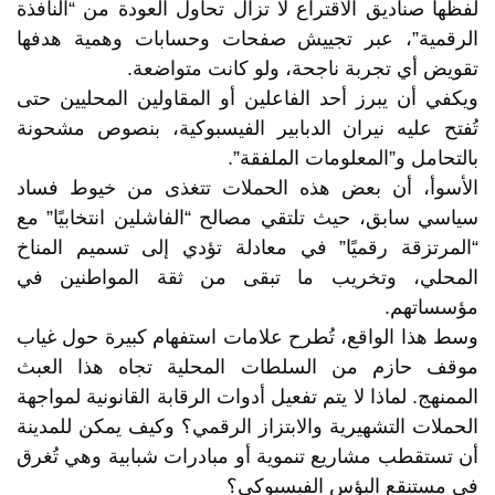
لفظها صناديق الاقتراع لا تزال تحاول العودة من “النافذة
الرقمية”، عبر تجييش صفحات وحسابات وهمية هدفها
تقويض أي تجربة ناجحة، ولو كانت متواضعة.
ويكفي أن يبرز أحد الفاعلين أو المقاولين المحليين حتى
تُفتح عليه نيران الدبابير الفيسبوكية، بنصوص مشحونة
بالتحامل و”المعلومات الملفقة”.
الأسوأ، أن بعض هذه الحملات تتغذى من خيوط فساد
سياسي سابق، حيث تلتقي مصالح “الفاشلين انتخابيًا” مع
“المرتزقة رقميًا” في معادلة تؤدي إلى تسميم المناخ
المحلي، وتخريب ما تبقى من ثقة المواطنين في
مؤسساتهم.
وسط هذا الواقع، تُطرح علامات استفهام كبيرة حول غياب
موقف حازم من السلطات المحلية تجاه هذا العبث
الممنهج. لماذا لا يتم تفعيل أدوات الرقابة القانونية لمواجهة
الحملات التشهيرية والابتزاز الرقمي؟ وكيف يمكن للمدينة
أن تستقطب مشاريع تنموية أو مبادرات شبابية وهي تُغرق
في مستنقع البؤس الفيسبوكي؟