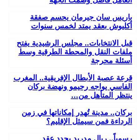
باريس سان جيرمان يحسم صفقة
أكليوش بعقد يمتد لخمس سنوات
قبل الانتخابات.. مجلس الرشيدية يفتح
ملفات النقل والمحطة الطرقية وسط
أسئلة محرجة
قرعة عصبة الأبطال الإفريقية.. المغرب
الفاسي يواجه رحيمو ونهضة بركان
ينتظر المتأهل من…
بركان.. مدينة تُهدر إمكاناتها في زمن
الرداءة فمن سيمثل الإقليم؟
رسمياً.. ريال مدريد يجدد عقد