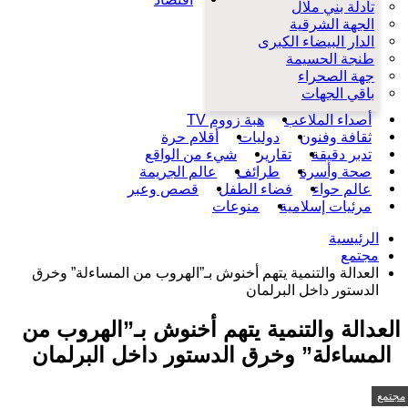
تادلة بني ملال
الجهة الشرقية
الدار البيضاء الكبرى
طنجة الحسيمة
جهة الصحراء
باقي الجهات
أصداء الملاعب
هبة زووم TV
ثقافة وفنون
دوليات
أقلام حرة
تدبر دقيقة
تقارير
شيء من الواقع
صحة وأسرة
طرائف
عالم الجريمة
عالم حواء
فضاء الطفل
قصص وعبر
مرئيات إسلامية
منوعات
الرئيسية
مجتمع
العدالة والتنمية يتهم أخنوش بـ”الهروب من المساءلة” وخرق
الدستور داخل البرلمان
العدالة والتنمية يتهم أخنوش بـ”الهروب من
المساءلة” وخرق الدستور داخل البرلمان
مجتمع