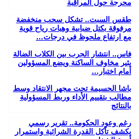
محرجة حول المراقبة
طقس السبت.. تشكل سحب منخفضة
مرفوقة بكتل ضبابية وهبات رياح قوية
مع ارتفاع ملحوظ في درجات…
فاس.. انتشار الجرب بين الكلاب الضالة
يثير مخاوف الساكنة ويضع المسؤولين
أمام اختبار…
باشا الحسيمة تحت مجهر الانتقاد وسط
مطالب بتقييم الأداء وربط المسؤولية
بالنتائج
رغم وعود الحكومة.. تقرير رسمي
يكشف تآكل القدرة الشرائية واستمرار