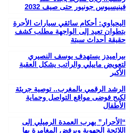
فينيسيوس جونيور حتى صيف 2032
اليحياوي: أحكام سائقي سيارات الأجرة
بتطوان تعيد إلى الواجهة مطلب كشف
حقيقة أحداث سبتة
بيراميدز يستهدف يوسف النصيري
لتعويض ماييلي والراتب يشكل العقبة
الأكبر
الرشد الرقمي بالمغرب.. توصية جريئة
لكبح فوضى مواقع التواصل وحماية
الأطفال
“الأحرار” يهرب العمدة الرميلي إلى
اللائحة الجهوية ويرفض المغامرة بها