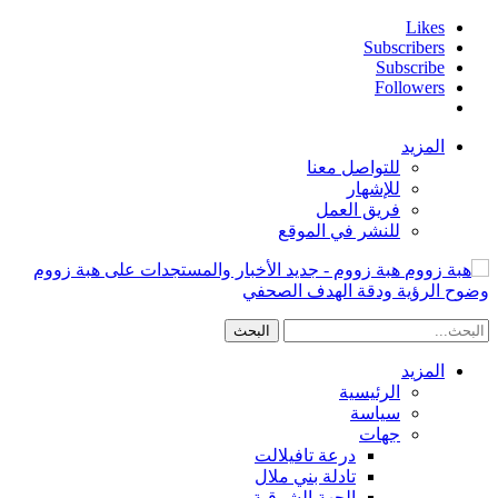
Likes
Subscribers
Subscribe
Followers
المزيد
للتواصل معنا
للإشهار
فريق العمل
للنشر في الموقع
هبة زووم - جديد الأخبار والمستجدات على هبة زووم
وضوح الرؤية ودقة الهدف الصحفي
المزيد
الرئيسية
سياسة
جهات
درعة تافيلالت
تادلة بني ملال
الجهة الشرقية