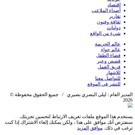
اقتصاد
أصداء الملاعب
تقارير
ثقافة وفنون
دوليات
شيء من الواقع
عالم الجريمة
عالم حواء
فضاء الطفل
قصص وعبر
فريق العمل
للإشهار
للتواصل معنا
للنشر في الموقع
المدير العام : ليلى البصري بصيري / جميع الحقوق محفوظة ©
2026
يستخدم هذا الموقع ملفات تعريف الارتباط لتحسين تجربتك.
سنفترض أنك موافق على هذا ، ولكن يمكنك إلغاء الاشتراك إذا كنت
ترغب في ذلك.
موافق
المزيد