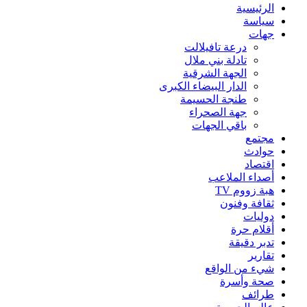
الرئيسية
سياسة
جهات
درعة تافيلالت
تادلة بني ملال
الجهة الشرقية
الدار البيضاء الكبرى
طنجة الحسيمة
جهة الصحراء
باقي الجهات
مجتمع
حوادث
اقتصاد
أصداء الملاعب
هبة زووم TV
ثقافة وفنون
دوليات
أقلام حرة
تدبر دقيقة
تقارير
شيء من الواقع
صحة وأسرة
طرائف