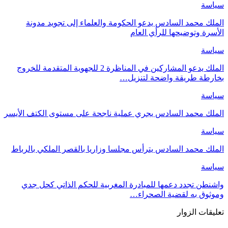
سياسة
الملك محمد السادس يدعو الحكومة والعلماء إلى تجويد مدونة
الأسرة وتوضيحها للرأي العام
سياسة
الملك يدعو المشاركين في المناظرة 2 للجهوية المتقدمة للخروج
بخارطة طريقة واضحة لتنزيل…
سياسة
الملك محمد السادس يجري عملية ناجحة على مستوى الكتف الأيسر
سياسة
الملك محمد السادس يترأس مجلسا وزاريا بالقصر الملكي بالرباط
سياسة
واشنطن تجدد دعمها للمبادرة المغربية للحكم الذاتي كحل جدي
وموثوق به لقضية الصحراء…
تعليقات الزوار