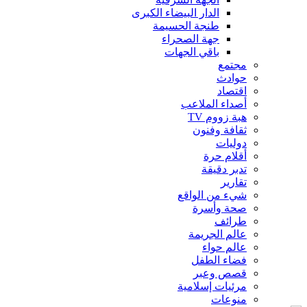
الدار البيضاء الكبرى
طنجة الحسيمة
جهة الصحراء
باقي الجهات
مجتمع
حوادث
اقتصاد
أصداء الملاعب
هبة زووم TV
ثقافة وفنون
دوليات
أقلام حرة
تدبر دقيقة
تقارير
شيء من الواقع
صحة وأسرة
طرائف
عالم الجريمة
عالم حواء
فضاء الطفل
قصص وعبر
مرئيات إسلامية
منوعات