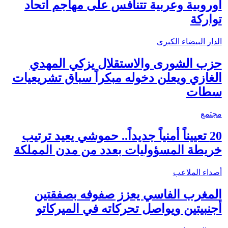
أوروبية وعربية تتنافس على مهاجم اتحاد
تواركة
الدار البيضاء الكبرى
حزب الشورى والاستقلال يزكي المهدي
الغازي ويعلن دخوله مبكراً سباق تشريعيات
سطات
مجتمع
20 تعييناً أمنياً جديداً.. حموشي يعيد ترتيب
خريطة المسؤوليات بعدد من مدن المملكة
أصداء الملاعب
المغرب الفاسي يعزز صفوفه بصفقتين
أجنبيتين ويواصل تحركاته في الميركاتو