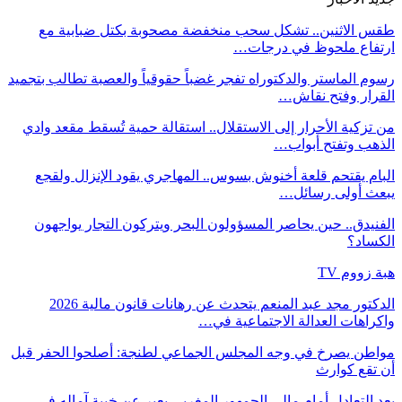
طقس الاثنين.. تشكل سحب منخفضة مصحوبة بكتل ضبابية مع
ارتفاع ملحوظ في درجات…
رسوم الماستر والدكتوراه تفجر غضباً حقوقياً والعصبة تطالب بتجميد
القرار وفتح نقاش…
من تزكية الأحرار إلى الاستقلال.. استقالة حمية تُسقط مقعد وادي
الذهب وتفتح أبواب…
البام يقتحم قلعة أخنوش بسوس.. المهاجري يقود الإنزال ولقجع
يبعث أولى رسائل…
الفنيدق.. حين يحاصر المسؤولون البحر ويتركون التجار يواجهون
الكساد؟
هبة زووم TV
الدكتور مجد عبد المنعم يتحدث عن رهانات قانون مالية 2026
واكراهات العدالة الاجتماعية في…
مواطن يصرخ في وجه المجلس الجماعي لطنجة: أصلحوا الحفر قبل
أن تقع كوارث
بعد التعادل أمام مالي الجمهور المغربي يعبر عن خيبة آماله في