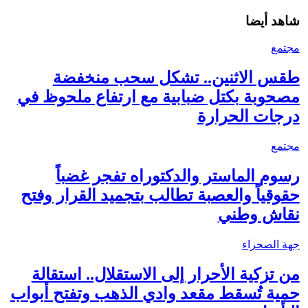
شاهد أيضا
مجتمع
طقس الاثنين.. تشكل سحب منخفضة
مصحوبة بكتل ضبابية مع ارتفاع ملحوظ في
درجات الحرارة
مجتمع
رسوم الماستر والدكتوراه تفجر غضباً
حقوقياً والعصبة تطالب بتجميد القرار وفتح
نقاش وطني
جهة الصحراء
من تزكية الأحرار إلى الاستقلال.. استقالة
حمية تُسقط مقعد وادي الذهب وتفتح أبواب