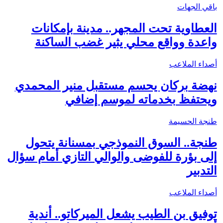
باقي الجهات
العطاوية تحت المجهر.. مدينة بإمكانات
واعدة وواقع محلي يثير غضب الساكنة
أصداء الملاعب
نهضة بركان يحسم مستقبل منير المحمدي
ويحتفظ بخدماته لموسم إضافي
طنجة الحسيمة
طنجة.. السوق النموذجي بمسنانة يتحول
إلى بؤرة للفوضى والوالي التازي أمام سؤال
التدبير
أصداء الملاعب
توفيق بن الطيب يشعل الميركاتو.. أندية