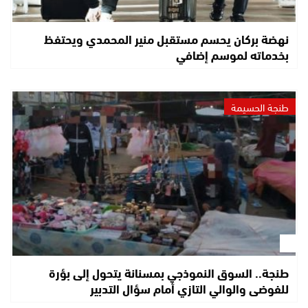
نهضة بركان يحسم مستقبل منير المحمدي ويحتفظ
بخدماته لموسم إضافي
طنجة الحسيمة
طنجة.. السوق النموذجي بمسنانة يتحول إلى بؤرة
للفوضى والوالي التازي أمام سؤال التدبير