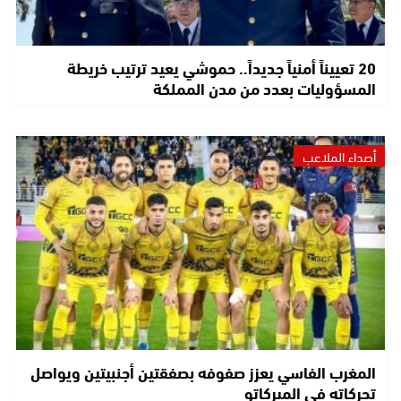
20 تعييناً أمنياً جديداً.. حموشي يعيد ترتيب خريطة
المسؤوليات بعدد من مدن المملكة
أصداء الملاعب
المغرب الفاسي يعزز صفوفه بصفقتين أجنبيتين ويواصل
تحركاته في الميركاتو