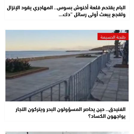
البام يقتحم قلعة أخنوش بسوس.. المهاجري يقود الإنزال
ولقجع يبعث أولى رسائل “دك…
طنجة الحسيمة
الفنيدق.. حين يحاصر المسؤولون البحر ويتركون التجار
يواجهون الكساد؟