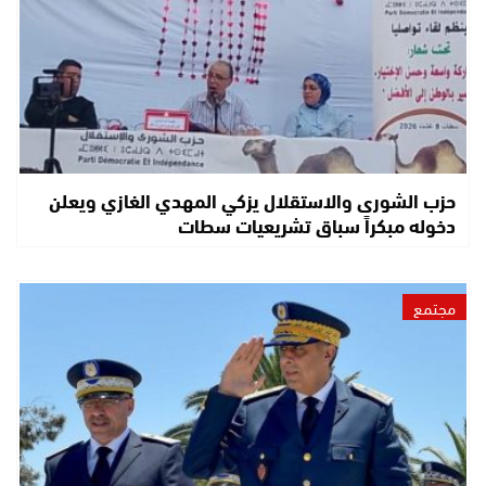
حزب الشورى والاستقلال يزكي المهدي الغازي ويعلن
دخوله مبكراً سباق تشريعيات سطات
مجتمع