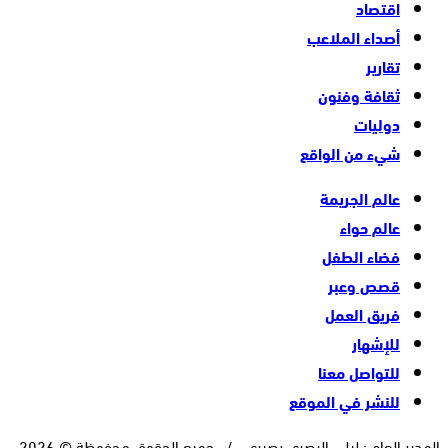
اقتصاد
أصداء الملاعب
تقارير
ثقافة وفنون
دوليات
شيء من الواقع
عالم الجريمة
عالم حواء
فضاء الطفل
قصص وعبر
فريق العمل
للإشهار
للتواصل معنا
للنشر في الموقع
المدير العام : ليلى البصري بصيري / جميع الحقوق محفوظة © 2026