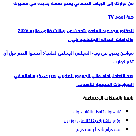
من تواركة إلى الرجاء.. الدحماني يفتح صفحة جديدة في مسيرته
هبة زووم TV
الدكتور مجد عبد المنعم يتحدث عن رهانات قانون مالية 2026
واكراهات العدالة الاجتماعية في…
مواطن يصرخ في وجه المجلس الجماعي لطنجة: أصلحوا الحفر قبل أن
تقع كوارث
بعد التعادل أمام مالي الجمهور المغربي يعبر عن خيبة آماله في
المواجهات المتبقية للأسود…
تابعنا بالشبكات الإجتماعية
فايسبوك
تابعنا بالفايسبوك
يوتوب
اشترك بقناتنا على يوتوب
انستغرام
تابعنا بانستغرام