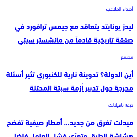
أصداء الملاعب
ليدز يونايتد يتعاقد مع جيمس ترافورد في
صفقة تاريخية قادماً من مانشستر سيتي
مجتمع
أين الدولة؟ تدوينة نارية للكنبوري تثير أسئلة
محرجة حول تدبير أزمة سبتة المحتلة
درعة تافيلالت
ميدلت تغرق من جديد… أمطار صيفية تفضح
هشاشة الطرق وتعرّي فشل العامل فاضل