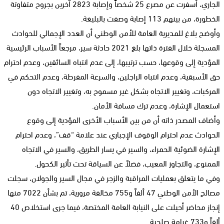
الجاري، أسفرت عن مصرع 25 شخصاً وإصابة 2823 آخرين بجروح متفاوتة
الخطورة، من بينهم 113 إصابة وصفت بالبليغة.
وأوضح بلاغ للمديرية العامة للأمن الوطني أن العدد الإجمالي للحوادث
المسجلة خلال الفترة ذاتها بلغ 2021 حادثة سير، مرجعاً الأسباب الرئيسية
المؤدية إلى وقوعها، حسب ترتيبها، إلى عدم انتباه السائقين، وعدم احترام
حق الأسبقية، وعدم انتباه الراجلين، والسرعة المفرطة، وعدم التحكم في
المركبات، وتغيير الاتجاه بشكل غير مسموح به، وتغيير الاتجاه دون
استعمال الإشارة، وعدم ترك مسافة الأمان.
وأضاف المصدر ذاته أن من بين الأسباب الأخرى المؤدية إلى وقوع
الحوادث عدم احترام الوقوف الإجباري عند علامة “قف”، وعدم احترام
الإشارة الضوئية الحمراء، والسير في يسار الطريق، والسير في الاتجاه
الممنوع، والتجاوز المعيب، فضلاً عن السياقة تحت تأثير الكحول.
وفي ما يتعلق بعمليات المراقبة والزجر في مجال السير والجولان، سجلت
مصالح الأمن الوطني 47 ألفاً و755 مخالفة مرورية، تم بشأن 7022 منها
إنجاز محاضر أحيلت على النيابة العامة المختصة، فيما جرى استخلاص 40
ألفاً و733 غرامة صلحية.