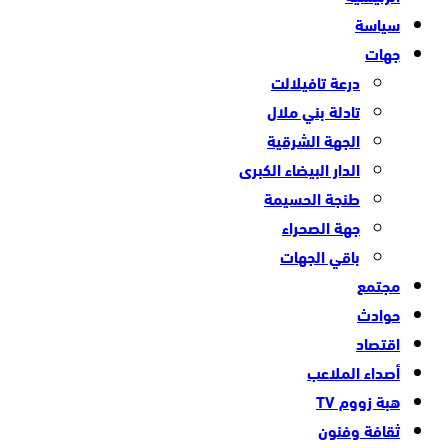
سياسة
جهات
درعة تافيلالت
تادلة بني ملال
الجهة الشرقية
الدار البيضاء الكبرى
طنجة الحسيمة
جهة الصحراء
باقي الجهات
مجتمع
حوادث
اقتصاد
أصداء الملاعب
هبة زووم TV
ثقافة وفنون