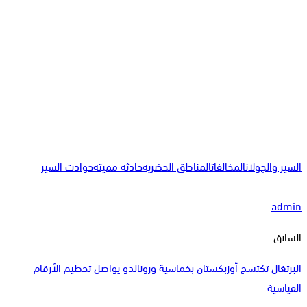
السير والجولان
المخالفات
المناطق الحضرية
حادثة مميتة
حوادث السير
admin
السابق
البرتغال تكتسح أوزبكستان بخماسية ورونالدو يواصل تحطيم الأرقام
القياسية