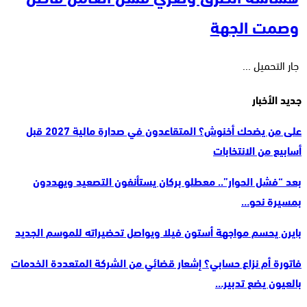
وصمت الجهة
جار التحميل ...
جديد الأخبار
على من يضحك أخنوش؟ المتقاعدون في صدارة مالية 2027 قبل
أسابيع من الانتخابات
بعد “فشل الحوار”.. معطلو بركان يستأنفون التصعيد ويهددون
بمسيرة نحو…
بايرن يحسم مواجهة أستون فيلا ويواصل تحضيراته للموسم الجديد
فاتورة أم نزاع حسابي؟ إشعار قضائي من الشركة المتعددة الخدمات
بالعيون يضع تدبير…