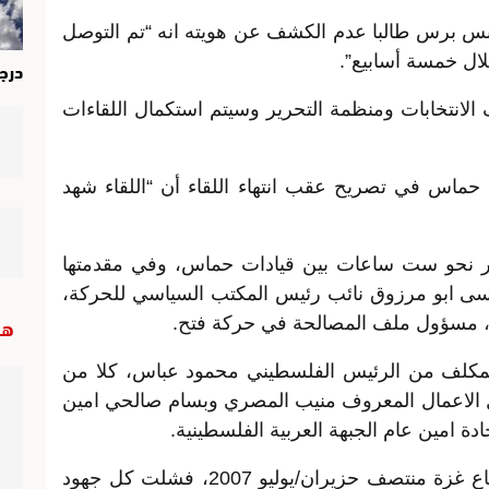
نس برس طالبا عدم الكشف عن هويته انه “تم التوصل
ال خمسة أسابيع”.
درج
الانتخابات ومنظمة التحرير وسيتم استكمال اللقاءات
ي حماس في تصريح عقب انتهاء اللقاء أن “اللقاء شهد
ر نحو ست ساعات بين قيادات حماس، وفي مقدمتها
سى ابو مرزوق نائب رئيس المكتب السياسي للحركة،
هب
د، مسؤول ملف المصالحة في حركة فتح.
لمكلف من الرئيس الفلسطيني محمود عباس، كلا من
الاعمال المعروف منيب المصري وبسام صالحي امين
امين عام الجبهة العربية الفلسطينية.
ومنذ أن سيطرت حركة حماس على قطاع غزة منتصف حزيران/يوليو 2007، فشلت كل جهود