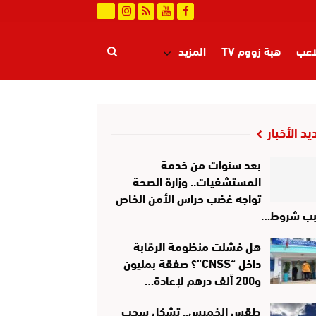
اعب
هبة زووم TV
المزيد
يد الأخبار
بعد سنوات من خدمة
المستشفيات.. وزارة الصحة
تواجه غضب حراس الأمن الخاص
ب شروط…
هل فشلت منظومة الرقابة
داخل “CNSS”؟ صفقة بمليون
و200 ألف درهم لإعادة…
طقس الخميس.. تشكل سحب