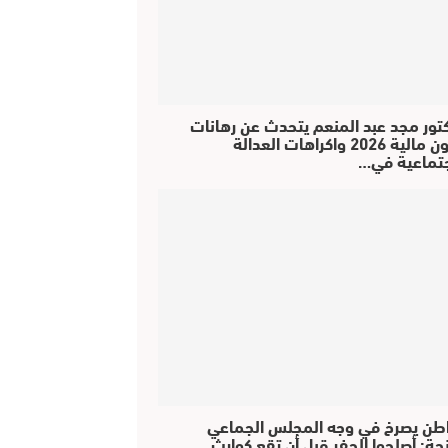
كتور مجد عبد المنعم يتحدث عن رهانات
قانون مالية 2026 واكراهات العدالة
جتماعية في…
طن يصرخ في وجه المجلس الجماعي
جة: أصلحوا الحفر قبل أن تقع كوارث