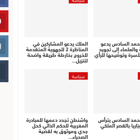
حمد السادس يدعو
الملك يدعو المشاركين في
والعلماء إلى تجويد
المناظرة 2 للجهوية المتقدمة
أسرة وتوضيحها للرأي
للخروج بخارطة طريقة واضحة
لتنزيل…
سياسة
حمد السادس يترأس
واشنطن تجدد دعمها للمبادرة
اريا بالقصر الملكي
المغربية للحكم الذاتي كحل
جدي وموثوق به لقضية
الصحراء…