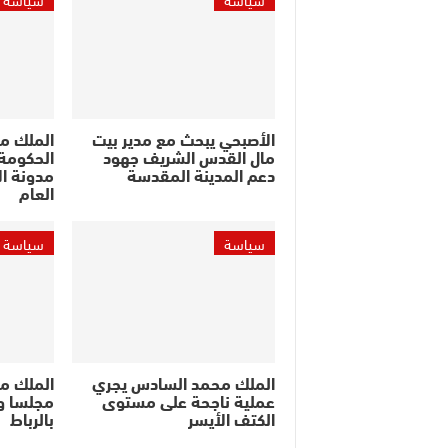
الأصبحي يبحث مع مدير بيت
الملك م
مال القدس الشريف جهود
الحكومة 
دعم المدينة المقدسة
مدونة ال
العام
سياسة
سياسة
الملك محمد السادس يجري
الملك م
عملية ناجحة على مستوى
مجلسا وز
الكتف الأيسر
بالرباط