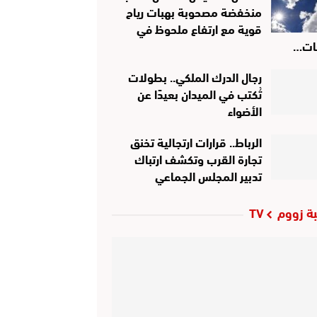
منخفضة مصحوبة بهبات رياح
قوية مع ارتفاع ملحوظ في
ات…
رجال الدرك الملكي.. بطولات
تُكتب في الميدان بعيدًا عن
الأضواء
الرباط.. قرارات ارتجالية تخنق
تجارة القرب وتكشف ارتباك
تدبير المجلس الجماعي
ة زووم TV