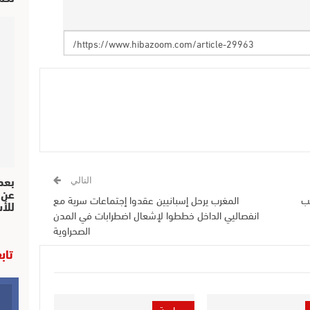
بعد 
التالي
عن 
 ألف منصب
المغرب يرحل إسبانيين عقدوا إجتماعات سرية مع
للأ
انفصاليي الداخل خططوا لإشعال اضطرابات في المدن
الصحراوية
تاب
سياسة