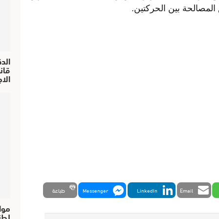
المصالحة بين الحركتين.
الد
الا
Email
LinkedIn
Messenger
طباعة
موا
لطن