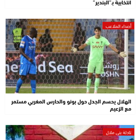
انتخابية بـ”البندير”
أصداء الملاعب
الهلال يحسم الجدل حول بونو والحارس المغربي مستمر
مع الزعيم
تادلة بني ملال