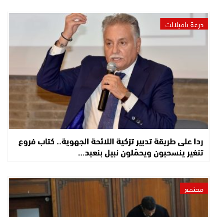
درعة تافيلالت
ردا على طريقة تدبير تزكية اللائحة الجهوية.. كتاب فروع
تنغير ينسحبون ويحمّلون نبيل بنعبد…
مجتمع