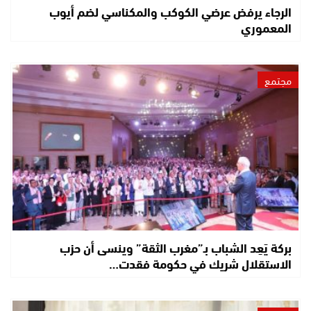
الرجاء يرفض عرضي الكوكب والمكناسي لضم أيوب
المعموري
مجتمع
بركة يَعِد الشباب بـ”مغرب الثقة” وينسى أن حزب
الاستقلال شريك في حكومة فقدت…