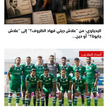
اليحياوي: من “علاش جيتي فهاد الظروف؟” إلى “علاش
جابونا؟” أو حين…
أصداء الملاعب