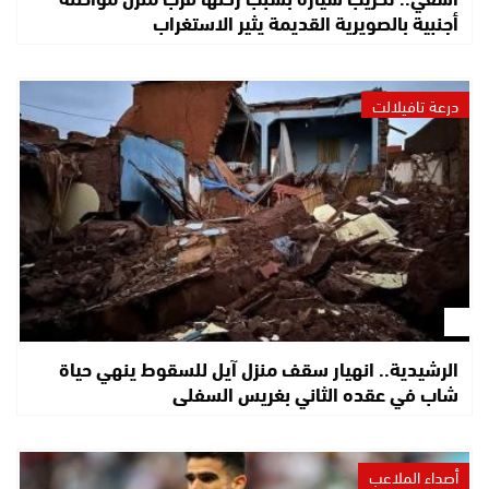
أجنبية بالصويرية القديمة يثير الاستغراب
درعة تافيلالت
الرشيدية.. انهيار سقف منزل آيل للسقوط ينهي حياة
شاب في عقده الثاني بغريس السفلى
أصداء الملاعب