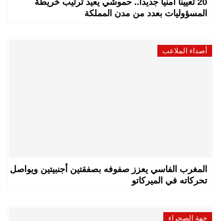
20 تعييناً أمنياً جديداً.. حموشي يعيد ترتيب خريطة
المسؤوليات بعدد من مدن المملكة
أصداء الملاعب
المغرب الفاسي يعزز صفوفه بصفقتين أجنبيتين ويواصل
تحركاته في الميركاتو
جهة الصحراء